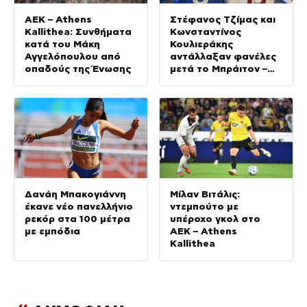
ΑΕΚ – Athens
Στέφανος Τζίμας και
Kallithea: Συνθήματα
Κωνσταντίνος
κατά του Μάκη
Κουλιεράκης
Αγγελόπουλου από
αντάλλαξαν φανέλες
οπαδούς της Ένωσης
μετά το Μπράιτον –
Ρόμα
Δανάη Μπακογιάννη
Μίλαν Βιτάλις:
έκανε νέο πανελλήνιο
ντεμπούτο με
ρεκόρ στα 100 μέτρα
υπέροχο γκολ στο
με εμπόδια
ΑΕΚ – Athens
Kallithea