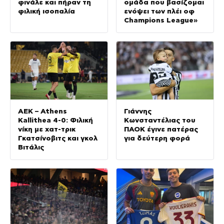
φινάλε και πήραν τη
ομάδα που βασίζομαι
φιλική ισοπαλία
ενόψει των πλέι οφ
Champions League»
ΑΕΚ – Athens
Γιάννης
Kallithea 4-0: Φιλική
Κωνσταντέλιας του
νίκη με χατ-τρικ
ΠΑΟΚ έγινε πατέρας
Γκατσίνοβιτς και γκολ
για δεύτερη φορά
Βιτάλις