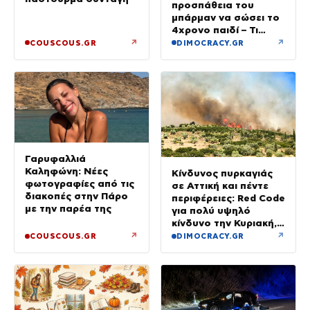
προσπάθεια του
μπάρμαν να σώσει το
4χρονο παιδί – Τι
ερευνούν οι αρχές
↗
↗
COUSCOUS.GR
DIMOCRACY.GR
Γαρυφαλλιά
Καληφώνη: Νέες
Κίνδυνος πυρκαγιάς
φωτογραφίες από τις
σε Αττική και πέντε
διακοπές στην Πάρο
περιφέρειες: Red Code
με την παρέα της
για πολύ υψηλό
κίνδυνο την Κυριακή,
με μελτέμια έως 8
↗
↗
COUSCOUS.GR
DIMOCRACY.GR
μποφόρ