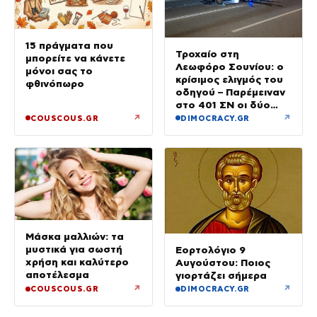
15 πράγματα που
Τροχαίο στη
μπορείτε να κάνετε
Λεωφόρο Σουνίου: ο
μόνοι σας το
κρίσιμος ελιγμός του
φθινόπωρο
οδηγού – Παρέμειναν
στο 401 ΣΝ οι δύο
αστυνομικοί
↗
↗
COUSCOUS.GR
DIMOCRACY.GR
Μάσκα μαλλιών: τα
μυστικά για σωστή
Εορτολόγιο 9
χρήση και καλύτερο
Αυγούστου: Ποιος
αποτέλεσμα
γιορτάζει σήμερα
↗
↗
COUSCOUS.GR
DIMOCRACY.GR