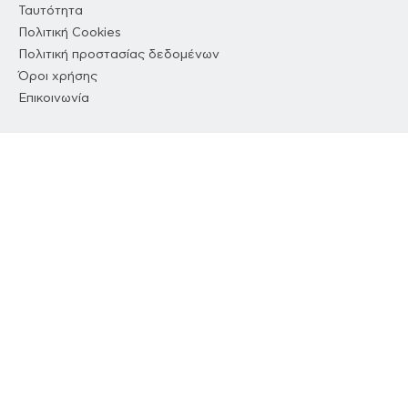
Ταυτότητα
Πολιτική Cookies
Πολιτική προστασίας δεδομένων
Όροι χρήσης
Επικοινωνία
//
NETWORK
ΔΕΔΟΜΕΝΟ
COUSCOUS
DIMOCRACY
//
ΕΦΑΡΜΟΓΗ
Κατεβάστε τη δωρεάν εφαρμογή του
ΔΕΔΟΜΕΝΟ και διαβάστε τα νέα όπου κι
αν βρίσκεστε.
ΔΙΑΘΈΣΙΜΟ ΣΤΟ
Google Play