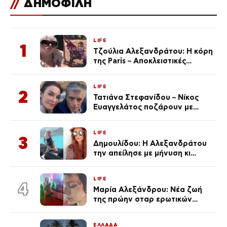
//
ΔΗΜΟΦΙΛΗ
LIFE
1
Τζούλια Αλεξανδράτου: Η κόρη
της Paris – Αποκλειστικές
φωτογραφίες
LIFE
2
Τατιάνα Στεφανίδου – Νίκος
Ευαγγελάτος ποζάρουν με
μαγιό σε παραλία στην
Κεφαλονιά
LIFE
3
Δημουλίδου: Η Αλεξανδράτου
την απείλησε με μήνυση κι
εκείνη απαντά – «Δεν σε
αναγνώρισα, όταν κατάλαβα
LIFE
ποια είσαι σοκαρίστικα»
4
Μαρία Αλεξάνδρου: Νέα ζωή
της πρώην σταρ ερωτικών
ταινιών, μητέρα ενός παιδιού με
σύντροφο επιχειρηματία
ΕΛΛΑΔΑ