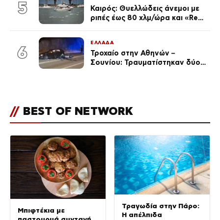
(Φωτογραφίες)
5
Καιρός: Θυελλώδεις άνεμοι με
ριπές έως 80 χλμ/ώρα και «Red
Code» σε 6 περιοχές για
κίνδυνο πυρκαγιάς
ΕΛΛΑΔΑ
6
Τροχαίο στην Αθηνών –
Σουνίου: Τραυματίστηκαν δύο
αστυνομικοί
//
BEST OF NETWORK
Τραγωδία στην Πάρο:
Μπιφτέκια με
Η απέλπιδα
παστουρμά συνταγή