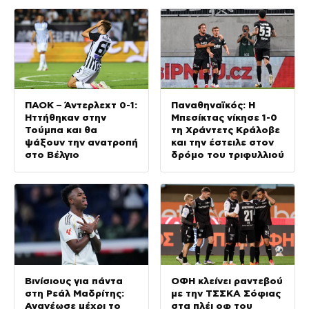
ΠΑΟΚ – Άντερλεχτ 0-1:
Παναθηναϊκός: Η
Ηττήθηκαν στην
Μπεσίκτας νίκησε 1-0
Τούμπα και θα
τη Χράντετς Κράλοβε
ψάξουν την ανατροπή
και την έστειλε στον
στο Βέλγιο
δρόμο του τριφυλλιού
Βινίσιους για πάντα
ΟΦΗ κλείνει ραντεβού
στη Ρεάλ Μαδρίτης:
με την ΤΣΣΚΑ Σόφιας
Ανανέωσε μέχρι το
στα πλέι οφ του