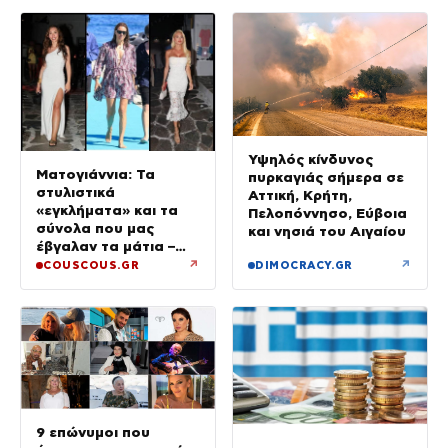
Υψηλός κίνδυνος
Ματογιάννια: Τα
πυρκαγιάς σήμερα σε
στυλιστικά
Αττική, Κρήτη,
«εγκλήματα» και τα
Πελοπόννησο, Εύβοια
σύνολα που μας
και νησιά του Αιγαίου
έβγαλαν τα μάτια –
Μόνο τρεις πήραν 10
↗
↗
COUSCOUS.GR
DIMOCRACY.GR
9 επώνυμοι που