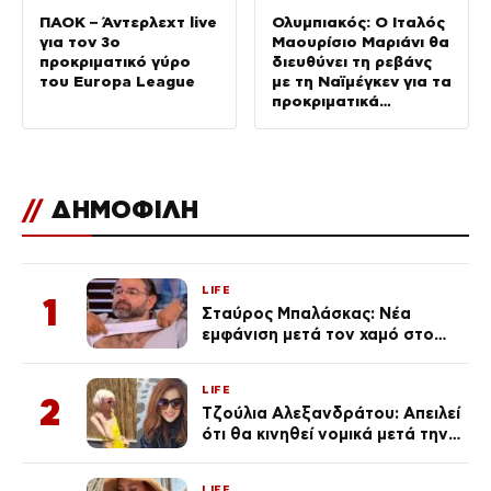
ΠΑΟΚ – Άντερλεχτ live
Ολυμπιακός: Ο Ιταλός
για τον 3ο
Μαουρίσιο Μαριάνι θα
προκριματικό γύρο
διευθύνει τη ρεβάνς
του Europa League
με τη Ναϊμέγκεν για τα
προκριματικά
Champions League
//
ΔΗΜΟΦΙΛΗ
LIFE
1
Σταύρος Μπαλάσκας: Νέα
εμφάνιση μετά τον χαμό στο
«Πρωινό» (Φωτογραφία)
LIFE
2
Τζούλια Αλεξανδράτου: Απειλεί
ότι θα κινηθεί νομικά μετά την
ανάρτηση της Δημουλίδου
LIFE