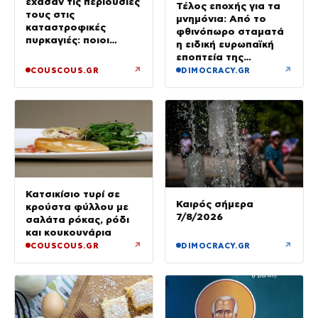
έχασαν τις περιουσίες
Τέλος εποχής για τα
τους στις
μνημόνια: Από το
καταστροφικές
φθινόπωρο σταματά
πυρκαγιές: ποιοι
η ειδική ευρωπαϊκή
έμειναν χωρίς σπίτια
εποπτεία της
ελληνικής οικονομίας
↗
↗
COUSCOUS.GR
DIMOCRACY.GR
Κατσικίσιο τυρί σε
Καιρός σήμερα
κρούστα φύλλου με
7/8/2026
σαλάτα ρόκας, ρόδι
και κουκουνάρια
↗
↗
COUSCOUS.GR
DIMOCRACY.GR