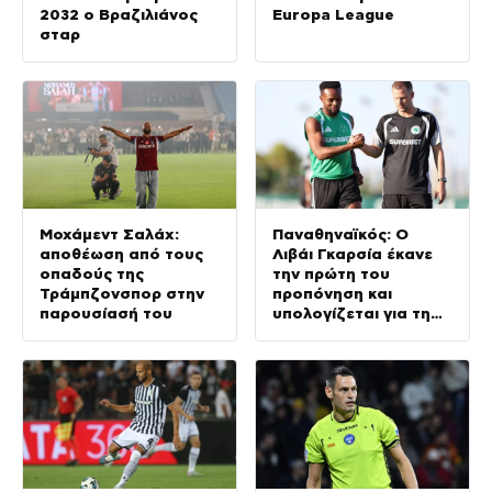
2032 ο Βραζιλιάνος
Europa League
σταρ
Μοχάμεντ Σαλάχ:
Παναθηναϊκός: Ο
αποθέωση από τους
Λιβάι Γκαρσία έκανε
οπαδούς της
την πρώτη του
Τράμπζονσπορ στην
προπόνηση και
παρουσίασή του
υπολογίζεται για τη
ρεβάνς με την ΤΣΣΚΑ
1948