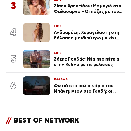
3
Σίσσυ Χρηστίδου: Με μαγιό στα
Φαλάσαρνα – Οι πόζες με τους
διάσημους φίλους της
(φωτογραφίες & βίντεο)
LIFE
4
Ανδρομάχη: Χαμογελαστή στη
θάλασσα με ιδιαίτερο μπικίνι
μετά τον χωρισμό της
(φωτογραφία)
LIFE
5
Σάκης Ρουβάς: Νέα περιπέτεια
στην Κύθνο με τις μέλισσες
ΕΛΛΑΔΑ
6
Φωτιά στο παλιό κτίριο του
Μπάντμιντον στο Γουδή: οι
δικηγόροι των κατηγορουμένων
λένε «Η δικογραφία περιέχει
πλήθος ελλείψεων και σοβαρών
κενών»
//
BEST OF NETWORK