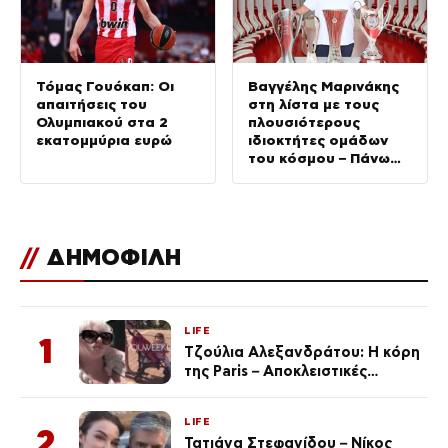
Τόμας Γουόκαπ: Οι
Βαγγέλης Μαρινάκης
απαιτήσεις του
στη λίστα με τους
Ολυμπιακού στα 2
πλουσιότερους
εκατομμύρια ευρώ
ιδιοκτήτες ομάδων
του κόσμου – Πάνω
από τον Φλορεντίνο
Πέρεθ της Ρεάλ
Μαδρίτης
//
ΔΗΜΟΦΙΛΗ
LIFE
1
Τζούλια Αλεξανδράτου: Η κόρη
της Paris – Αποκλειστικές
φωτογραφίες
LIFE
2
Τατιάνα Στεφανίδου – Νίκος