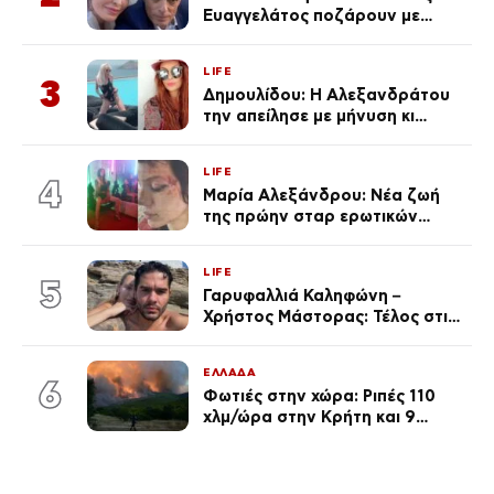
Ευαγγελάτος ποζάρουν με
μαγιό σε παραλία στην
Κεφαλονιά
LIFE
3
Δημουλίδου: Η Αλεξανδράτου
την απείλησε με μήνυση κι
εκείνη απαντά – «Δεν σε
αναγνώρισα, όταν κατάλαβα
LIFE
ποια είσαι σοκαρίστικα»
4
Μαρία Αλεξάνδρου: Νέα ζωή
της πρώην σταρ ερωτικών
ταινιών, μητέρα ενός παιδιού με
σύντροφο επιχειρηματία
LIFE
(Φωτογραφίες)
5
Γαρυφαλλιά Καληφώνη –
Χρήστος Μάστορας: Τέλος στις
φήμες χωρισμού, όλη η αλήθεια
για τη σχέση τους
ΕΛΛΑΔΑ
6
Φωτιές στην χώρα: Ριπές 110
χλμ/ώρα στην Κρήτη και 9
μποφόρ τη Δευτέρα – Πάνω από
400 πυρκαγιές μέσα σε 10
ημέρες