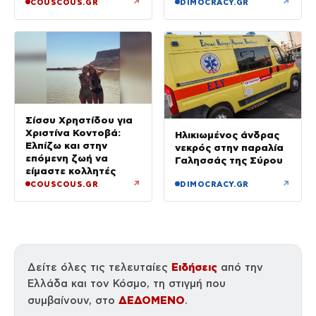
↗
↗
COUSCOUS.GR
DIMOCRACY.GR
Σίσσυ Χρηστίδου για
Χριστίνα Κοντοβά:
Ηλικιωμένος άνδρας
Ελπίζω και στην
νεκρός στην παραλία
επόμενη ζωή να
Γαλησσάς της Σύρου
είμαστε κολλητές
↗
↗
COUSCOUS.GR
DIMOCRACY.GR
Ειδήσεις
Δείτε όλες τις τελευταίες
από την
Ελλάδα και τον Κόσμο, τη στιγμή που
ΔΕΔΟΜΕΝΟ
συμβαίνουν, στο
.