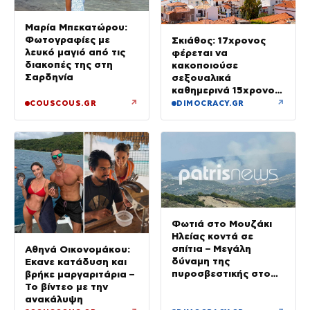
Μαρία Μπεκατώρου:
Φωτογραφίες με
Σκιάθος: 17χρονος
λευκό μαγιό από τις
φέρεται να
διακοπές της στη
κακοποιούσε
Σαρδηνία
σεξουαλικά
καθημερινά 15χρονο
και να τον εκβίαζε με
↗
↗
COUSCOUS.GR
DIMOCRACY.GR
βίντεο
Φωτιά στο Μουζάκι
Ηλείας κοντά σε
σπίτια – Μεγάλη
Αθηνά Οικονομάκου:
δύναμη της
Έκανε κατάδυση και
πυροσβεστικής στο
βρήκε μαργαριτάρια –
σημείο
Το βίντεο με την
ανακάλυψη