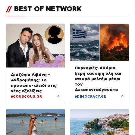
//
BEST OF NETWORK
Πυρκαγιές: 40άρια,
ξερή καύσιμη ύλη και
Διαζύγιο Λιβάνη –
ισχυρό μελτέμι μέχρι
Ανδρομάχης: Το
τον
πρόσωπο-κλειδί στις
Δεκαπενταύγουστο
νέες εξελίξεις
↗
↗
COUSCOUS.GR
DIMOCRACY.GR