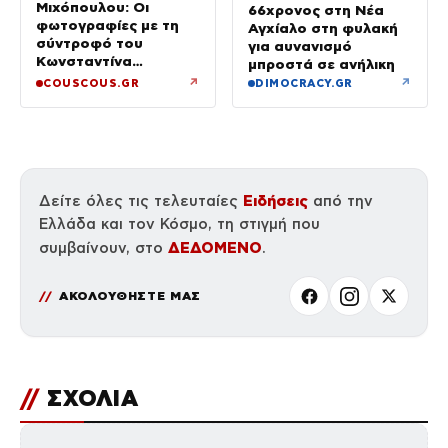
Μιχόπουλου: Οι
66χρονος στη Νέα
φωτογραφίες με τη
Αγχίαλο στη φυλακή
σύντροφό του
για αυνανισμό
Κωνσταντίνα
μπροστά σε ανήλικη
Ευρυπίδου και το
↗
↗
COUSCOUS.GR
DIMOCRACY.GR
δημόσιο «Σ’ αγαπώ»
Ειδήσεις
Δείτε όλες τις τελευταίες
από την
Ελλάδα και τον Κόσμο, τη στιγμή που
ΔΕΔΟΜΕΝΟ
συμβαίνουν, στο
.
ΑΚΟΛΟΥΘΗΣΤΕ ΜΑΣ
//
ΣΧΟΛΙΑ