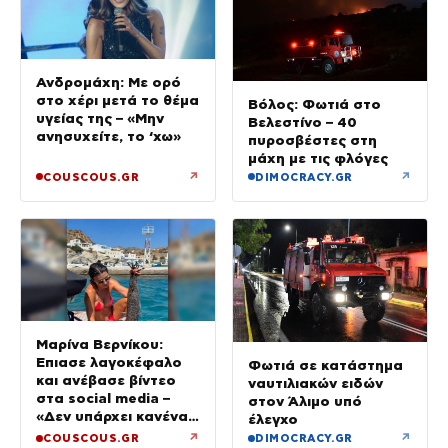
Ανδρομάχη: Με ορό
στο χέρι μετά το θέμα
Βόλος: Φωτιά στο
υγείας της – «Μην
Βελεστίνο – 40
ανησυχείτε, το ‘χω»
πυροσβέστες στη
μάχη με τις φλόγες
↗
↗
COUSCOUS.GR
DIMOCRACY.GR
Μαρίνα Βερνίκου:
Έπιασε λαγοκέφαλο
Φωτιά σε κατάστημα
και ανέβασε βίντεο
ναυτιλιακών ειδών
στα social media –
στον Άλιμο υπό
«Δεν υπάρχει κανένας
έλεγχο
λόγος να φοβόμαστε»
↗
↗
COUSCOUS.GR
DIMOCRACY.GR