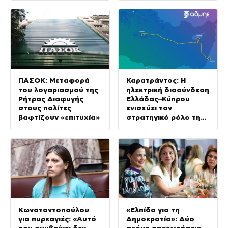
ΠΑΣΟΚ: Μεταφορά
Καρατράντος: Η
του λογαριασμού της
ηλεκτρική διασύνδεση
Ρήτρας Διαφυγής
Ελλάδας–Κύπρου
στους πολίτες
ενισχύει τον
βαφτίζουν «επιτυχία»
στρατηγικό ρόλο της
Ανατολικής
Μεσογείου
Κωνσταντοπούλου
«Ελπίδα για τη
για πυρκαγιές: «Αυτό
Δημοκρατία»: Δύο