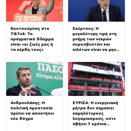
Κουτσούμπας στο
Σκέρτσος: Η
TikTok: Το
μεγαλύτερη τιμή στη
πραγματικό δίλημμα
μνήμη των νεκρών
είναι «οι ζωές μας ή
πυροσβεστών και
τα κέρδη τους»
πιλότων είναι να μην
σταματήσουμε ποτέ
να επενδύουμε στην
πρόληψη
Ανδρουλάκης: Η
ΣΥΡΙΖΑ: Η ενεργειακή
πολιτική προστασία
ρήτρα δεν σημαίνει
πρέπει να αποκτήσει
χαμηλότερους
νέο δόγμα
λογαριασμούς, ούτε
σβήνει 7 χρόνια
ενεργειακής ακρίβειας