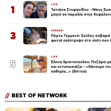
LIFE
1
Τατιάνα Στεφανίδου – Νίκος Ευ
μαγιό σε παραλία στην Κεφαλον
ΕΛΛΑΔΑ
3
Πόρτο Γερμενό: Σκύλος σοβαρά
φωτιά επέστρεψε στο σπίτι που
LIFE
5
Έλενα Χριστοπούλου: Ποζάρει με
και εντυπωσιάζει – «Χάνουμε του
καθεμία…» (Βίντεο)
//
BEST OF NETWORK