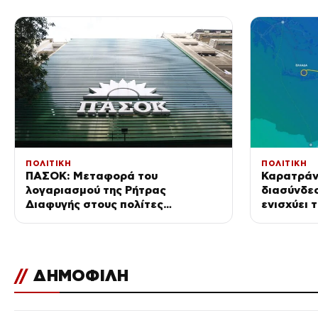
επενδύου
ΠΟΛΙΤΙΚΗ
ΠΟΛΙΤΙΚΗ
ΠΑΣΟΚ: Μεταφορά του
Καρατράντ
λογαριασμού της Ρήτρας
διασύνδε
Διαφυγής στους πολίτες
ενισχύει 
βαφτίζουν «επιτυχία»
Ανατολικ
//
ΔΗΜΟΦΙΛΗ