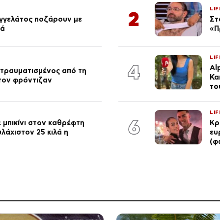
LIF
2
αγγελάτος ποζάρουν με
Στ
ιά
«Π
LIF
4
Al
 τραυματισμένος από τη
Κα
 τον φρόντιζαν
το
LIF
6
 μπικίνι στον καθρέφτη
Κρ
λάχιστον 25 κιλά η
ευ
(φ