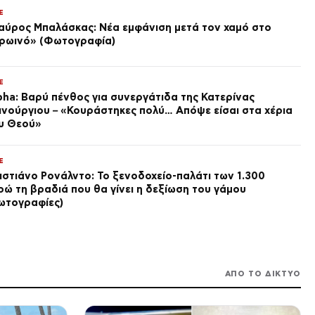
Πόλεμος στην Ουκρανία: Δύο
E
νεκροί και έξι τραυματίες από
ρωσικά πλήγματα στο
αύρος Μπαλάσκας: Νέα εμφάνιση μετά τον χαμό στο
Ντνιπροπετρόφσκ
πριν από 8 ώρες
ρωινό» (Φωτογραφία)
ΕΛΛΑΔΑ
Καιρός: Κορυφώνεται το κύμα
E
ζέστης με 40άρια – Ποιες
pha: Βαρύ πένθος για συνεργάτιδα της Κατερίνας
περιοχές βρίσκονται στο
επίκεντρο και μέχρι πότε θα
ινούργιου – «Κουράστηκες πολύ… Απόψε είσαι στα χέρια
πριν από 8 ώρες
κρατήσουν τα μελτέμια
υ Θεού»
SPORTS
Γιώργος Κούτσιας: ντεμπούτο
με γκολ για τη Φαμαλικάο
E
στην Πορτογαλία
ιστιάνο Ρονάλντο: Το ξενοδοχείο-παλάτι των 1.300
πριν από 8 ώρες
ρώ τη βραδιά που θα γίνει η δεξίωση του γάμου
ωτογραφίες)
ΑΓΟΡΕΣ
Wall Street: Επιστροφή στα
κέρδη και νέο ρεκόρ για τον
S&P 500
πριν από 9 ώρες
ΑΠΟ ΤΟ ΔΙΚΤΥΟ
LIFE
Γιάννης Τσιμιτσέλης: Σπάνιες
φωτογραφίες με τον αδελφό