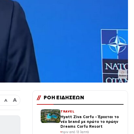
//
ΡΟΗ ΕΙΔΗΣΕΩΝ
Α
Α
TRAVEL
Hyatt Ziva Corfu – Έρχεται το
νέο brand με πρώτο το πρώην
Dreams Corfu Resort
πριν από 13 λεπτά