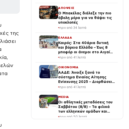
ΑΠΟΨΕΙΣ
Ο Μπακέλας διάλεξε την πιο
άβολη μέρα για να θάψει τις
υποκλοπές
υ
πριν από 34 λεπτά
ρχές της
ΕΛΛΑΔΑ
λιάσει
Καιρός: Στα 40άρια δυτική
και βόρεια Ελλάδα – Έως 8
α
μποφόρ οι άνεμοι στο Αιγαίο
ία,
μέχρι Δεκαπενταύγουστο
πριν από 41 λεπτά
μελών
ΟΙΚΟΝΟΜΙΑ
ατα
ΑΑΔΕ: Άνοιξε ξανά το
σύστημα Ενιαίας Αίτησης
Ενίσχυσης 2025 – Διορθώσεις
έως πότε μπορούν να γίνουν
πριν από 41 λεπτά
MEDIA
Οι αθλητικές μεταδόσεις του
Σαββάτου (8/8) – Τα φιλικά
των ελληνικών ομάδων και
MotoGP ξεχωρίζουν σήμερα
πριν από 50 λεπτά
υ
ΕΛΛΑΔΑ