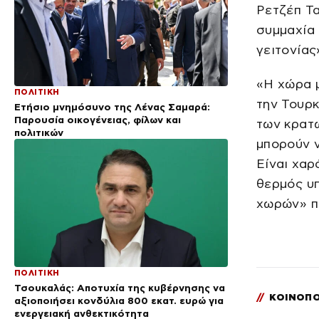
Ρετζέπ Τα
συμμαχία 
γειτονία
«Η χώρα μ
ΠΟΛΙΤΙΚΗ
την Τουρκ
Ετήσιο μνημόσυνο της Λένας Σαμαρά:
Παρουσία οικογένειας, φίλων και
των κρατώ
πολιτικών
μπορούν ν
Είναι χαρ
θερμός υ
χωρών» π
ΠΟΛΙΤΙΚΗ
Τσουκαλάς: Αποτυχία της κυβέρνησης να
//
ΚΟΙΝΟΠΟ
αξιοποιήσει κονδύλια 800 εκατ. ευρώ για
ενεργειακή ανθεκτικότητα