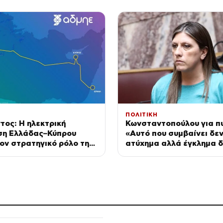
με στην πρόληψη
ΠΟΛΙΤΙΚΗ
ος: Η ηλεκτρική
Κωνσταντοπούλου για πυ
ση Ελλάδας–Κύπρου
«Αυτό που συμβαίνει δεν
τον στρατηγικό ρόλο της
ατύχημα αλλά έγκλημα δ
ής Μεσογείου
και συνεχιζόμενο»