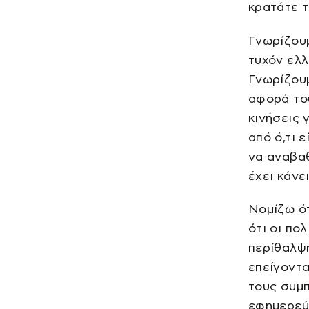
κρατάτε τ
Γνωρίζουμ
τυχόν ελλ
Γνωρίζου
αφορά του
κινήσεις 
από ό,τι 
να αναβαθ
έχει κάνε
Νομίζω ότ
ότι οι πο
περίθαλψη
επείγοντα
τους συμπ
εφημερεύε