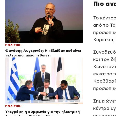
Πιο αν
Το κέντρο
από το Τα
προσωπικ
Κυριάκος
ΠΟΛΙΤΙΚΗ
Θανάσης Αυγερινός: Η «Ελπίδα» πεθαίνει
Συνοδευό
τελευταία, αλλά πεθαίνει
και τον 
Κωνσταντ
εγκαταστά
Κραββαρίτ
προσωπικό
Σημειώνετ
ΠΟΛΙΤΙΚΗ
κέντρα υγ
Υπεγράφη η συμφωνία για την ηλεκτρική
περισσότε