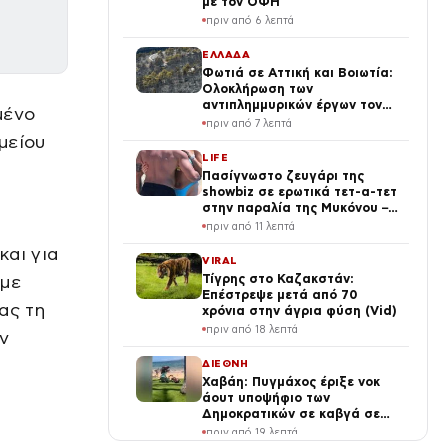
με τον ΟΦΗ
πριν από 6 λεπτά
ΕΛΛΑΔΑ
Φωτιά σε Αττική και Βοιωτία:
Ολοκλήρωση των
αντιπλημμυρικών έργων τον
μένο
Δεκέμβριο – Σήμερα η
πριν από 7 λεπτά
εξειδίκευση των μέτρων
μείου
LIFE
Πασίγνωστο ζευγάρι της
showbiz σε ερωτικά τετ-α-τετ
στην παραλία της Μυκόνου –
Τα φιλιά και οι αγκαλιές
πριν από 11 λεπτά
και για
VIRAL
 με
Τίγρης στο Καζακστάν:
Επέστρεψε μετά από 70
ας τη
χρόνια στην άγρια φύση (Vid)
πριν από 18 λεπτά
ν
ΔΙΕΘΝΗ
Χαβάη: Πυγμάχος έριξε νοκ
άουτ υποψήφιο των
Δημοκρατικών σε καβγά σε
παραλία – Βίντεο
πριν από 19 λεπτά