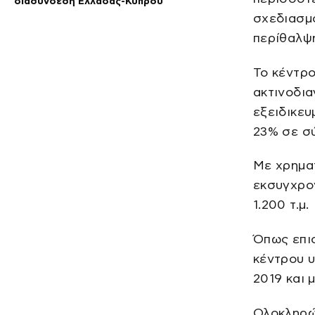
διασύνδεση Ελλάδας-Κύπρου
σχεδιασμο
περίθαλψη
Το κέντρο
ακτινοδια
εξειδικευ
23% σε σύ
Με χρημα
εκσυγχρον
1.200 τ.μ.
Όπως επισ
κέντρου υ
2019 και 
Ολοκληρών