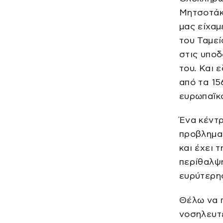
Μητσοτάκ
μας είχαμ
του Ταμε
στις υπο
του. Και 
από τα 15
ευρωπαϊκ
Ένα κέντρ
προβληματ
και έχει 
περίθαλψη
ευρύτερης
Θέλω να 
νοσηλευτέ