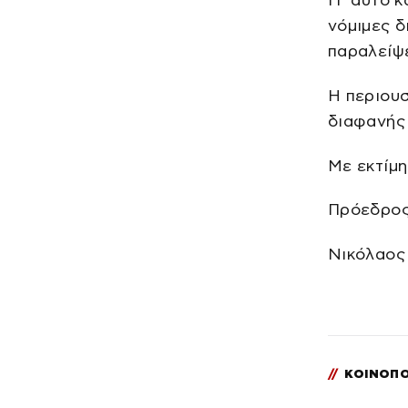
Γι’ αυτό 
νόμιμες δ
παραλείψ
Η περιουσ
διαφανής 
Με εκτίμ
Πρόεδρος
Νικόλαος
//
ΚΟΙΝΟΠΟ