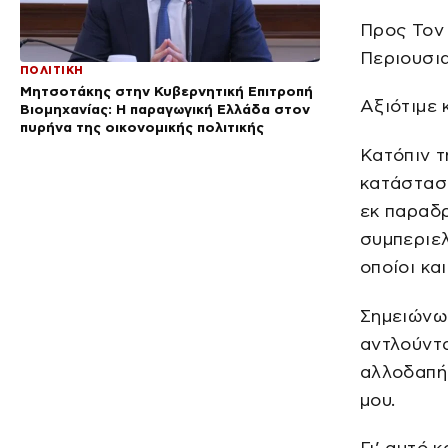
Προς Τον
Περιουσι
ΠΟΛΙΤΙΚΗ
Μητσοτάκης στην Κυβερνητική Επιτροπή
Αξιότιμε 
Βιομηχανίας: Η παραγωγική Ελλάδα στον
πυρήνα της οικονομικής πολιτικής
Κατόπιν 
κατάστασ
εκ παραδρ
συμπεριελ
οποίοι κα
Σημειώνω 
αντλούντα
αλλοδαπής
μου.