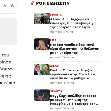
//
ΡΟΗ ΕΙΔΗΣΕΩΝ
Α
Α
SPORTS
Αλέσιο Λίσι: Αξίζαμε κάτι
καλύτερο, θα παλέψουμε για
την πρόκριση στο Βέλγιο
πριν από 6 λεπτά
LIFE
Νατάσα Θεοδωρίδου: «Εγώ
είμαι όλα αυτά;» – Ο διάλογος
με τη μητέρα της
 του
πριν από 14 λεπτά
οίησε
ΔΙΕΘΝΗ
λώσεων
Γαλλία: Μασκ καταλογίζει
«προδοσία» στην Τοντελιέ –
ρομής
«Δεν θα πάρω μαθήματα
πεζικοί
πατριωτισμού», απαντά η
πριν από 15 λεπτά
ηγέτιδα των Οικολόγων
SPORTS
Βαγγέλης Παυλίδης σκόραρε
με πέναλτι στη νίκη της
Μπενφίκα με 6-1 κόντρα στη
Χαρτς του Αλέξανδρου
πριν από 16 λεπτά