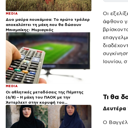
Οι εξελίξ
MEDIA
Δυο μαύρα πουκάμισα: Το πρώτο τρέιλερ
άφθονο γέ
αποκαλύπτει τη μάχη που θα δώσουν
βρίσκοντα
Μπισμπίκης- Μυριαγκός
επαγγελμα
διαδέχοντ
συγκίνηση
Ιουνίου, 
MEDIA
Οι αθλητικές μεταδόσεις της Πέμπτης
Τι θα δ
(6/8) – Η μάχη του ΠΑΟΚ με την
Άντερλεχτ στην κορυφή του
προγράμματος
Δευτέρα 
Ο Βαγγέλη