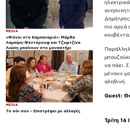
ηλεκτρικά
ανησυχητι
Δημήτρης 
πιο αργά 
MEDIA
κουβέντα.
«Φόνοι στο Καμπαναριό»: Μάρθα
Λαμπίρη-Φεντόρουφ και Τζωρτζίνα
Λιώση μπαίνουν στο μοναστήρι
Παράλληλα
μπουζούκι
να πάει. 
μένουν μα
αληθινή.
Guest: Θ
MEDIA
Το σόι σου – Επιστρέφει με αλλαγές
Τρίτη 16 