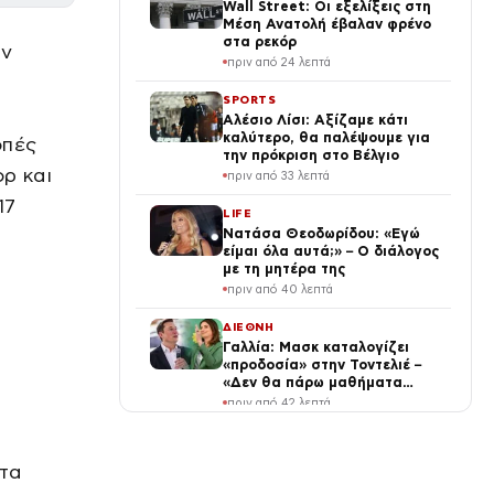
Wall Street: Οι εξελίξεις στη
Μέση Ανατολή έβαλαν φρένο
στα ρεκόρ
υν
πριν από 24 λεπτά
SPORTS
Αλέσιο Λίσι: Αξίζαμε κάτι
καλύτερο, θα παλέψουμε για
οπές
την πρόκριση στο Βέλγιο
ορ και
πριν από 33 λεπτά
17
LIFE
Νατάσα Θεοδωρίδου: «Εγώ
είμαι όλα αυτά;» – Ο διάλογος
με τη μητέρα της
πριν από 40 λεπτά
ΔΙΕΘΝΗ
Γαλλία: Μασκ καταλογίζει
«προδοσία» στην Τοντελιέ –
«Δεν θα πάρω μαθήματα
πατριωτισμού», απαντά η
πριν από 42 λεπτά
ηγέτιδα των Οικολόγων
SPORTS
Βαγγέλης Παυλίδης σκόραρε
 τα
με πέναλτι στη νίκη της