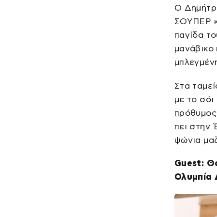
Ο Δημήτρη
ΣΟΥΠΕΡ κι
παγίδα το
μανάβικο 
μπλεγμένη
Στα ταμεί
με το σόι
πρόθυμος 
πει στην 
ψώνια μαζ
Guest: Θ
Ολυμπία