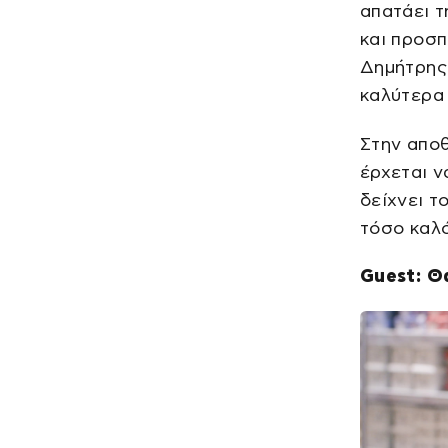
απατάει τ
και προσπ
Δημήτρης 
καλύτερα 
Στην απο
έρχεται ν
δείχνει τ
τόσο καλ
Guest: Θ