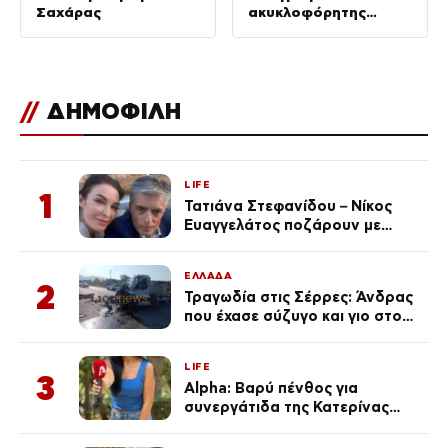
Σαχάρας
ακυκλοφόρητης
ταινίας με τον
Νίκολας Κέιτζ
//
ΔΗΜΟΦΙΛΗ
LIFE
1
Τατιάνα Στεφανίδου – Νίκος
Ευαγγελάτος ποζάρουν με
μαγιό σε παραλία στην
Κεφαλονιά
ΕΛΛΑΔΑ
2
Τραγωδία στις Σέρρες: Άνδρας
που έχασε σύζυγο και γιο στο
τροχαίο λέει «Τα έχασα όλα, κάτι
με τράβαγε στην καρδιά μου»
LIFE
3
Alpha: Βαρύ πένθος για
συνεργάτιδα της Κατερίνας
Καινούργιου – «Κουράστηκες
πολύ… Απόψε είσαι στα χέρια