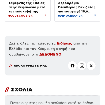
ταβέρνας της Τασίας
αεροδρόμιο
στην Κεφαλονιά μετά
Ελευθέριος Βενιζέλος
την επίσκεψή της
για εισαγωγή 18,6
κιλών υδροπονικής
↗
↗
COUSCOUS.GR
DIMOCRACY.GR
κάνναβης σε
αποσκευές
Ειδήσεις
Δείτε όλες τις τελευταίες
από την
Ελλάδα και τον Κόσμο, τη στιγμή που
ΔΕΔΟΜΕΝΟ
συμβαίνουν, στο
.
ΑΚΟΛΟΥΘΗΣΤΕ ΜΑΣ
//
ΣΧΟΛΙΑ
Γίνετε ο πρώτος που θα σχολιάσει αυτό το άρθρο.