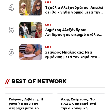
LIFE
του Θεού»
4
Τζούλια Αλεξανδράτου: Απειλεί
ότι θα κινηθεί νομικά μετά την
ανάρτηση της Δημουλίδου
LIFE
5
Δημήτρη Αλεξάνδρου:
Αντίδραση σε αιχμηρό σχόλιο
για την Τούνη με αφορμή το
μεγάλωμα του Πάρη
LIFE
6
Σταύρος Μπαλάσκας: Νέα
εμφάνιση μετά τον χαμό στο
«Πρωινό» (Φωτογραφία)
//
BEST OF NETWORK
Γιώργος Λιβάνης: Η
Άκης Σκέρτσος: Το
γυναίκα που τον
ΠΑΣΟΚ υποκαθιστά
στηρίζει μετά το
την οικονομική