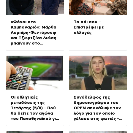
«Φόνοι στο
Το σόι σου –
Καμπαναριό»: Μάρθα
Επιστρέφει με
Λαμπίρη-Φεντόρουφ
αλλαγές
και Τζωρτζίνα Λιώση
μπαίνουν στο
μοναστήρι
Οι αθλητικές
Συνάδελφος της
μεταδόσεις της
δημοσιογράφου του
Τετάρτης (5/8) – Πού
OPEN αποκάλυψε τον
θα δείτε τον αγώνα
λόγο για τον οποίο
του Παναθηναϊκού για
γέλασε στις φωτιές –
τα προκριματικά του
Την στηρίζουν και οι
Conference League
πυροσβέστες