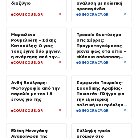
διαζύγιο
ανάλυση με πολιτική
προπαγάνδα
↗
↗
COUSCOUS.GR
DIMOCRACY.GR
Μαριαλένα
Τροχαίο δυστύχημα
Ρουμελιώτη – Σάκης
στις Σέρρες:
Κατσούλης: Ο γιος
Πραγματογνώμονας
τους έγινε δύο μηνών,
ρίχνει φως στα αίτια –
η ανάρτηση από την
«Κάποια απόσπαση
παραλία
προσοχής, ίσως
↗
↗
COUSCOUS.GR
DIMOCRACY.GR
μίλησε στο κινητό»
Ανθή Βούλγαρη:
Συμφωνία Τουρκίας-
Φωτογραφία από την
Σαουδικής Αραβίας-
παραλία με τον 1,5
Πακιστάν: Πλήγμα για
έτους γιο της
την εξωτερική
πολιτική και πρόκληση
για την Αθήνα, λέει η
↗
↗
COUSCOUS.GR
DIMOCRACY.GR
ΕΛΑΣ
Ελένη Μενεγάκη:
Σύλληψη τριών
Ανακοίνωση της
ατόμων στο