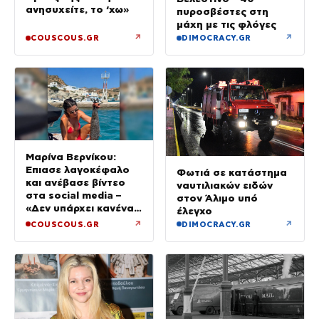
ανησυχείτε, το ‘χω»
πυροσβέστες στη
μάχη με τις φλόγες
↗
↗
COUSCOUS.GR
DIMOCRACY.GR
Μαρίνα Βερνίκου:
Έπιασε λαγοκέφαλο
Φωτιά σε κατάστημα
και ανέβασε βίντεο
ναυτιλιακών ειδών
στα social media –
στον Άλιμο υπό
«Δεν υπάρχει κανένας
έλεγχο
λόγος να φοβόμαστε»
↗
↗
COUSCOUS.GR
DIMOCRACY.GR