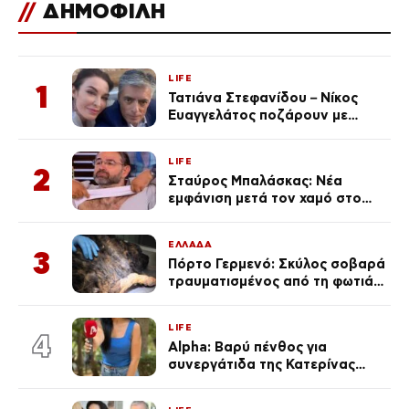
//
ΔΗΜΟΦΙΛΗ
LIFE
1
Τατιάνα Στεφανίδου – Νίκος
Ευαγγελάτος ποζάρουν με
μαγιό σε παραλία στην
Κεφαλονιά
LIFE
2
Σταύρος Μπαλάσκας: Νέα
εμφάνιση μετά τον χαμό στο
«Πρωινό» (Φωτογραφία)
ΕΛΛΑΔΑ
3
Πόρτο Γερμενό: Σκύλος σοβαρά
τραυματισμένος από τη φωτιά
επέστρεψε στο σπίτι που τον
φρόντιζαν
LIFE
4
Alpha: Βαρύ πένθος για
συνεργάτιδα της Κατερίνας
Καινούργιου – «Κουράστηκες
πολύ… Απόψε είσαι στα χέρια