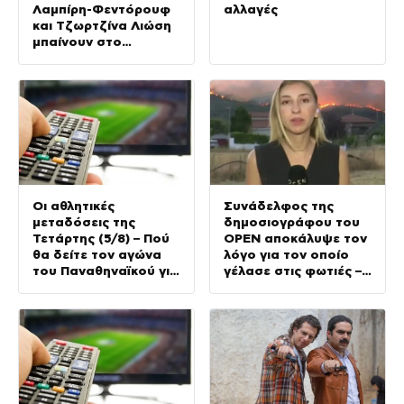
Λαμπίρη-Φεντόρουφ
αλλαγές
και Τζωρτζίνα Λιώση
μπαίνουν στο
μοναστήρι
Οι αθλητικές
Συνάδελφος της
μεταδόσεις της
δημοσιογράφου του
Τετάρτης (5/8) – Πού
OPEN αποκάλυψε τον
θα δείτε τον αγώνα
λόγο για τον οποίο
του Παναθηναϊκού για
γέλασε στις φωτιές –
τα προκριματικά του
Την στηρίζουν και οι
Conference League
πυροσβέστες