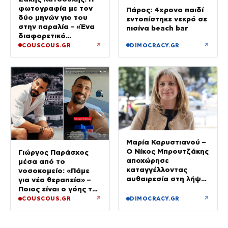
φωτογραφία με τον
Πάρος: 4χρονο παιδί
δύο μηνών γιο του
εντοπίστηκε νεκρό σε
στην παραλία – «Ένα
πισίνα beach bar
διαφορετικό
καλοκαίρι»
↗
↗
COUSCOUS.GR
DIMOCRACY.GR
Μαρία Καρυστιανού –
Ο Νίκος Μπρουτζάκης
Γιώργος Παράσχος
αποχώρησε
μέσα από το
καταγγέλλοντας
νοσοκομείο: «Πάμε
αυθαιρεσία στη λήψη
για νέα θεραπεία» –
αποφάσεων: «Ελπίδα
Ποιος είναι ο γόης της
για τη Δημοκρατία»
Μενεγάκη που δίνει
↗
↗
COUSCOUS.GR
DIMOCRACY.GR
μάχη με τον καρκίνο