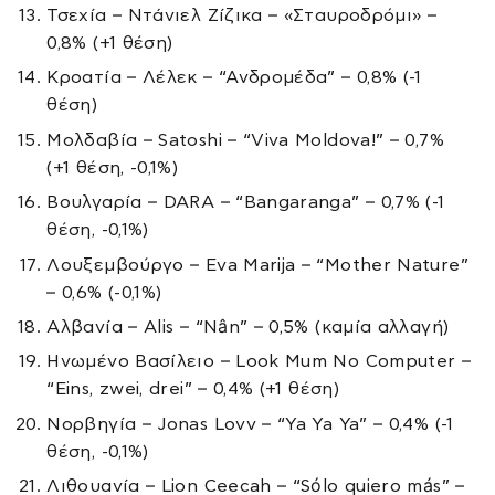
Τσεχία – Ντάνιελ Ζίζικα – «Σταυροδρόμι» –
0,8% (+1 θέση)
Κροατία – Λέλεκ – “Ανδρομέδα” – 0,8% (-1
θέση)
Μολδαβία – Satoshi – “Viva Moldova!” – 0,7%
(+1 θέση, -0,1%)
Βουλγαρία – DARA – “Bangaranga” – 0,7% (-1
θέση, -0,1%)
Λουξεμβούργο – Eva Marija – “Mother Nature”
– 0,6% (-0,1%)
Αλβανία – Alis – “Nân” – 0,5% (καμία αλλαγή)
Ηνωμένο Βασίλειο – Look Mum No Computer –
“Eins, zwei, drei” – 0,4% (+1 θέση)
Νορβηγία – Jonas Lovv – “Ya Ya Ya” – 0,4% (-1
θέση, -0,1%)
Λιθουανία – Lion Ceecah – “Sólo quiero más” –