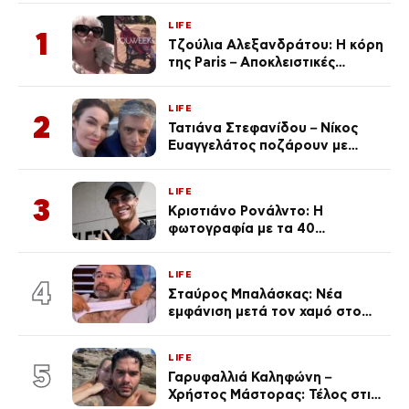
LIFE
1
Τζούλια Αλεξανδράτου: Η κόρη
της Paris – Αποκλειστικές
φωτογραφίες
LIFE
2
Τατιάνα Στεφανίδου – Νίκος
Ευαγγελάτος ποζάρουν με
μαγιό σε παραλία στην
Κεφαλονιά
LIFE
3
Κριστιάνο Ρονάλντο: Η
φωτογραφία με τα 40
πανάκριβα αυτοκίνητα στο
γκαράζ του ξεπέρασε τα 20,7
LIFE
εκ. likes
4
Σταύρος Μπαλάσκας: Νέα
εμφάνιση μετά τον χαμό στο
«Πρωινό» (Φωτογραφία)
LIFE
5
Γαρυφαλλιά Καληφώνη –
Χρήστος Μάστορας: Τέλος στις