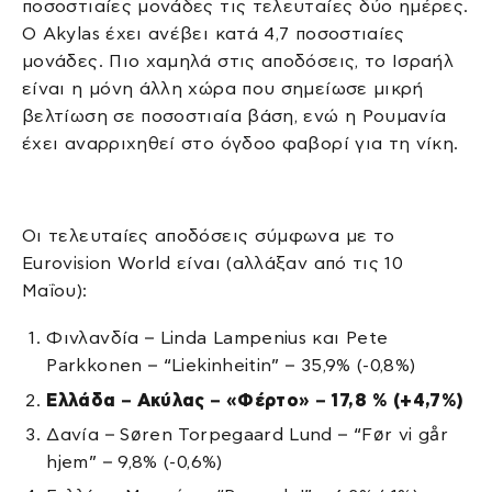
ποσοστιαίες μονάδες τις τελευταίες δύο ημέρες.
Ο Akylas έχει ανέβει κατά 4,7 ποσοστιαίες
μονάδες. Πιο χαμηλά στις αποδόσεις, το Ισραήλ
είναι η μόνη άλλη χώρα που σημείωσε μικρή
βελτίωση σε ποσοστιαία βάση, ενώ η Ρουμανία
έχει αναρριχηθεί στο όγδοο φαβορί για τη νίκη.
Οι τελευταίες αποδόσεις σύμφωνα με το
Eurovision World είναι (αλλάξαν από τις 10
Μαΐου):
Φινλανδία – Linda Lampenius και Pete
Parkkonen – “Liekinheitin” – 35,9% (-0,8%)
Ελλάδα – Ακύλας – «Φέρτο» – 17,8 % (+4,7%)
Δανία – Søren Torpegaard Lund – “Før vi går
hjem” – 9,8% (-0,6%)