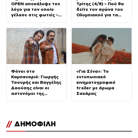
OPEN αποκάλυψε τον
Τρίτης (4/8) – Πού θα
λόγο για τον οποίο
δείτε τον αγώνα του
γέλασε στις φωτιές –
Ολυμπιακού για τα
Την στηρίζουν και οι
προκριματικά του
πυροσβέστες
Champions League
Φόνοι στο
«Για Σένα»: Το
Καμπαναριό: Γιωργής
εντυπωσιακό
Τσουρής και Βαγγέλης
κινηματογραφικό
Δαούσης είναι οι
trailer με άρωμα
αστυνόμοι της
Σαχάρας
συμφοράς
//
ΔΗΜΟΦΙΛΗ