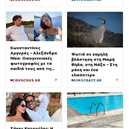
Κωνσταντίνος
Αργυρός – Αλεξάνδρα
Φωτιά σε χαμηλή
Νίκα: Οικογενειακές
βλάστηση στη Μικρή
φωτογραφίες με τα
Βίγλα, στη Νάξο – Στη
παιδιά τους από τις
μάχη και ένα
διακοπές με το
ελικόπτερο
σκάφος
↗
↗
COUSCOUS.GR
DIMOCRACY.GR
Σάκης Κατσούλης: Η