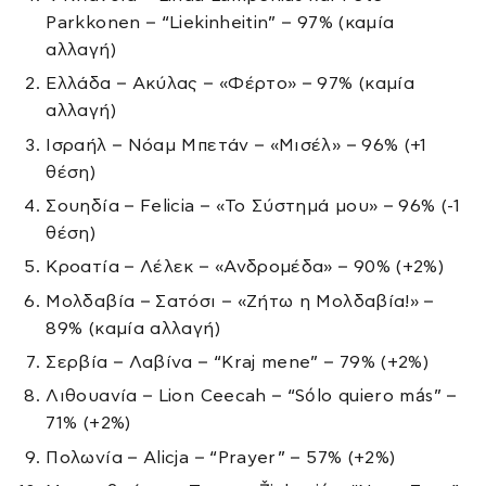
Parkkonen – “Liekinheitin” – 97% (καμία
αλλαγή)
Ελλάδα – Ακύλας – «Φέρτο» – 97% (καμία
αλλαγή)
Ισραήλ – Νόαμ Μπετάν – «Μισέλ» – 96% (+1
θέση)
Σουηδία – Felicia – «Το Σύστημά μου» – 96% (-1
θέση)
Κροατία – Λέλεκ – «Ανδρομέδα» – 90% (+2%)
Μολδαβία – Σατόσι – «Ζήτω η Μολδαβία!» –
89% (καμία αλλαγή)
Σερβία – Λαβίνα – “Kraj mene” – 79% (+2%)
Λιθουανία – Lion Ceecah – “Sólo quiero más” –
71% (+2%)
Πολωνία – Alicja – “Prayer” – 57% (+2%)