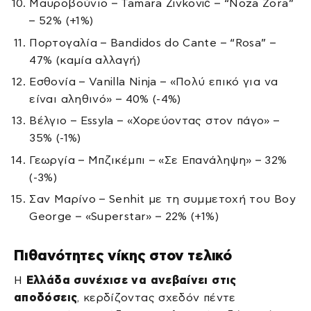
Μαυροβούνιο – Tamara Živković – “Noza Zora”
– 52% (+1%)
Πορτογαλία – Bandidos do Cante – “Rosa” –
47% (καμία αλλαγή)
Εσθονία – Vanilla Ninja – «Πολύ επικό για να
είναι αληθινό» – 40% (-4%)
Βέλγιο – Essyla – «Χορεύοντας στον πάγο» –
35% (-1%)
Γεωργία – Μπζικέμπι – «Σε Επανάληψη» – 32%
(-3%)
Σαν Μαρίνο – Senhit με τη συμμετοχή του Boy
George – «Superstar» – 22% (+1%)
Πιθανότητες νίκης στον τελικό
Η
Ελλάδα συνέχισε να ανεβαίνει στις
αποδόσεις
, κερδίζοντας σχεδόν πέντε