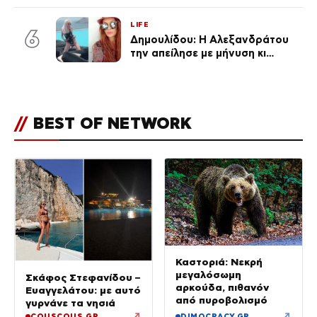
φήμες χωρισμού, όλη η αλήθεια
για τη σχέση τους
LIFE
6
Δημουλίδου: Η Αλεξανδράτου
την απείλησε με μήνυση κι
εκείνη απαντά – «Δεν σε
αναγνώρισα, όταν κατάλαβα
ποια είσαι σοκαρίστικα»
//
BEST OF NETWORK
Καστοριά: Νεκρή
μεγαλόσωμη
Σκάφος Στεφανίδου –
αρκούδα, πιθανόν
Ευαγγελάτου: με αυτό
από πυροβολισμό
γυρνάνε τα νησιά
↗
↗
COUSCOUS.GR
DIMOCRACY.GR