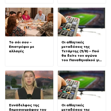
κορυφή του
μοναστήρι
προγράμματος
Το σόι σου –
Οι αθλητικές
Επιστρέφει με
μεταδόσεις της
αλλαγές
Τετάρτης (5/8) – Πού
θα δείτε τον αγώνα
του Παναθηναϊκού για
τα προκριματικά του
Conference League
Συνάδελφος της
Οι αθλητικές
δημοσιογράφου του
μεταδόσεις της