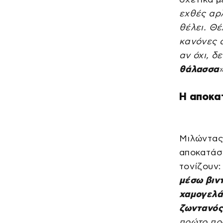
εχθές αρλ
θέλει. Θέ
κανόνες 
αν όχι, δ
θάλασσα
»
Η αποκα
Μιλώντας 
αποκατάστ
τονίζουν
μέσω βιντ
χαμογελά 
ζωντανός
πρώτο πρά