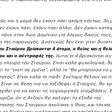
άς και η μαμά δεν έχουν πάει ακόμη πάντως. 3η 
ν έχουν πάει, έχουν πάει άλλοι. Δεν έχουν καταφ
 πάνε στον Άγιο Δομίνικο για λόγους δικούς τους
α της παραγωγής. Δυστυχώς δεν έχει γίνει δυνατ
υ Σταύρου βρίσκονται 4 άτομα, ο θείος και η θεία
ου και ο σύντροφός της.
Αυτοί οι 4 βρίσκονται αυ
ο πλευρό του Σταύρου. Είναι καλά ψυχολογικά, δ
ει το “γιατί σε εμένα”, αλλά το “θα μπορούσα να 
τανός”. Είναι καλά το παιδί. Σύντομα θέλουν να π
. Είναι σε θέση πια να ταξιδέψει ο Σταύρος, θα χρ
ρθεί για να κάνει τις χειρουργικές επεμβάσεις. Ε
ωρίζω, ότι η Ατζούν θα καλύψει τα έξοδα της
τασης του Σταύρου»
σχολίασε ο ίδιος, και τόνισε
ε το βίντεο που κυκλοφορεί από το ταχύπλοο:
«Ακο