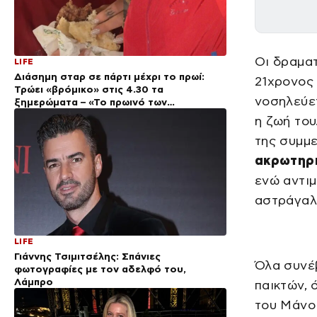
Οι δραματ
LIFE
Διάσημη σταρ σε πάρτι μέχρι το πρωί:
21χρονο
Τρώει «βρόμικο» στις 4.30 τα
νοσηλεύετ
ξημερώματα – «Το πρωινό των
πρωταθλητών» (Βίντεο)
η ζωή του
της συμμε
ακρωτηρι
ενώ αντιμ
αστράγαλ
LIFE
Γιάννης Τσιμιτσέλης: Σπάνιες
Όλα συνέ
φωτογραφίες με τον αδελφό του,
Λάμπρο
παικτών, 
του Μάνο