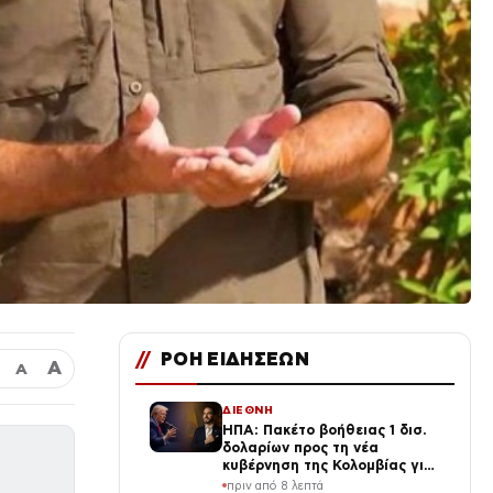
//
ΡΟΗ ΕΙΔΗΣΕΩΝ
Α
Α
ΔΙΕΘΝΗ
ΗΠΑ: Πακέτο βοήθειας 1 δισ.
δολαρίων προς τη νέα
κυβέρνηση της Κολομβίας για
την ενίσχυση της ασφάλειας
πριν από 8 λεπτά