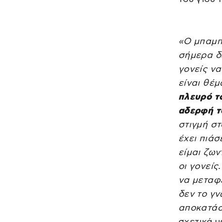
«Ο μπαμπ
σήμερα δε
γονείς να
είναι θέμ
πλευρό το
αδερφή τ
στιγμή στ
έχει πιάσ
είμαι ζων
οι γονείς
να μεταφε
δεν το γν
αποκατάσ
σχετικά μ