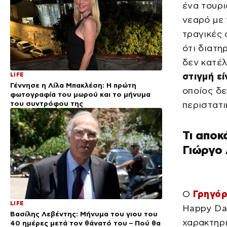
ένα τουρι
νεαρό με 
τραγικές 
ότι διατη
δεν κατέ
LIFE
στιγμή εί
Γέννησε η Λίλα Μπακλέση: Η πρώτη
οποίος δε
φωτογραφία του μωρού και το μήνυμα
του συντρόφου της
περιστατι
Τι αποκ
Γιώργο 
Ο
Γρηγόρ
LIFE
Happy Da
Βασίλης Λεβέντης: Μήνυμα του γιου του
χαρακτηρ
40 ημέρες μετά τον θάνατό του – Πού θα