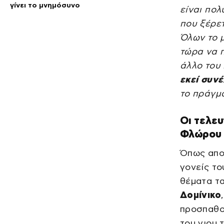
γίνει το μνημόσυνο
είναι πολ
που ξέρετ
Όλων το μ
τώρα να π
άλλο του 
εκεί συνέ
το πράγμα
Οι τελευ
Φλώρου
Όπως αποκ
γονείς τ
θέματα τ
Δομίνικο
προσπαθο
του γιου 