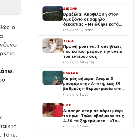
ΔΙΕΘΝΗ
Βραζιλία: Αποψίλωση στον
Αμαζόνιο σε χαμηλό
δεκαετίας – Μειώθηκε κατά
αθώς ο
37%
πριν από 32 λεπτά
α
ΥΓΕΙΑ
ίνδυνο
Πρωινή ρουτίνα: 3 συνήθειες
που καταστρέφουν την υγεία
ρκεια
του εντέρου σας
πριν από 48 λεπτά
κάτω
,
ΕΛΛΑΔΑ
ου
Καιρός σήμερα: Άνεμοι 5
μποφόρ στην Αττική, έως 39
βαθμούς η θερμοκρασία στη
χώρα – Πού θα βρέξει
πριν από 1 ώρα
LIFE
Διάσημη σταρ σε πάρτι μέχρι
το πρωί: Τρώει «βρόμικο» στις
ν
4.30 τα ξημερώματα – «Το
παίκτη
πρωινό των πρωταθλητών»
πριν από 2 ώρες
(Βίντεο)
 Τότε,
ΔΙΕΘΝΗ