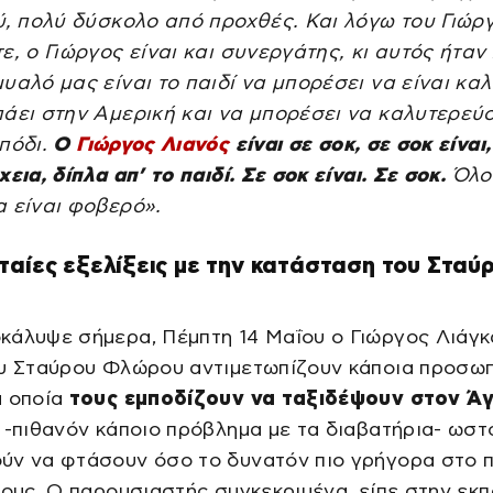
ύ, πολύ δύσκολο από προχθές. Και λόγω του Γιώρ
ε, ο Γιώργος είναι και συνεργάτης, κι αυτός ήταν 
υαλό μας είναι το παιδί να μπορέσει να είναι καλ
άει στην Αμερική και να μπορέσει να καλυτερεύσ
πόδι.
Ο
Γιώργος Λιανός
είναι σε σοκ, σε σοκ είναι,
χεια, δίπλα απ’ το παιδί. Σε σοκ είναι. Σε σοκ.
Όλο
 είναι φοβερό».
ταίες εξελίξεις με την κατάσταση του Σταύ
άλυψε σήμερα, Πέμπτη 14 Μαΐου ο Γιώργος Λιάγκα
ου Σταύρου Φλώρου αντιμετωπίζουν κάποια προσωπ
α οποία
τους εμποδίζουν να ταξιδέψουν στον Άγ
, -πιθανόν κάποιο πρόβλημα με τα διαβατήρια- ωσ
ύν να φτάσουν όσο το δυνατόν πιο γρήγορα στο 
τους. Ο παρουσιαστής συγκεκριμένα, είπε στην εκπ