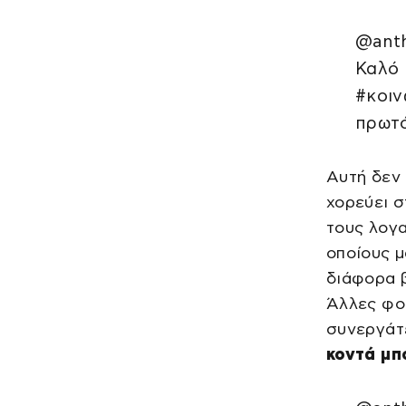
@anth
Καλό 
#κοιν
πρωτό
Αυτή δεν 
χορεύει σ
τους λογα
οποίους μ
διάφορα β
Άλλες φο
συνεργάτ
κοντά μπο