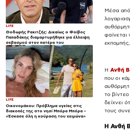
Μέσα από
λογαριασμ
αυθόρμητ
LIFE
Θοδωρής Ρακιτζής: Δικαίως ο Φοίβος
φαίνεται 
Παπαδάκης διαμαρτυρήθηκε για έλλειψη
σεβασμού στον πατέρα του
εκπομπής
Η
Ανθή Β
που οι κά
αυθόρμητε
το βίντεο
LIFE
δείχνει ό
Οικονομάκου: Πρόβλημα υγείας στις
τους συνε
διακοπές της στο νησί Μπόρα Μπόρα –
«Έσκασε όλη η κούραση του χειμώνα»
Η Ανθή Β