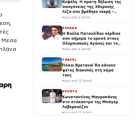
Κυψέλη: Η πρώτη δήλωση της
οικογένειας της 38χρονης
Λίζα που βρέθηκε νεκρή –
ο
«Αφιέρωσε τη ζωή της στο να
πριν από 2 λεπτά
βοηθά ανθρώπους που είχαν
εση,
ανάγκη»
ΕΛΛΑΔΑ
τές
Η Βούλα Πατουλίδου κέρδισε
σαν σήμερα το χρυσό στους
. Μέσα
Ολυμπιακούς Αγώνες και το
 πλάνα
αφιερώνει σε όλους τους
πριν από 6 λεπτά
αφανείς ήρωες
ς
TRAVEL
Πόσοι Βρετανοί θα κάνουν
φέτος διακοπές στη χώρα
τους
πριν από 12 λεπτά
γαρη
SPORTS
Κωνσταντίνος Μαυροπάνος
στο στόχαστρο της Μπάγερ
Λεβερκούζεν
πριν από 13 λεπτά
VIRAL
Σχολείο στις ΗΠΑ «παγώνει»
τη χρήση ανθρωποειδούς