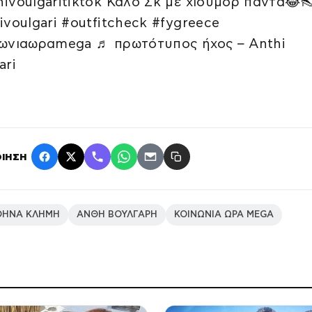
ivoulgaritiktok Καλό Σκ με χιούμορ πάντα😂
ivoulgari #outfitcheck #fygreece
ωνιαωραmega ♬ πρωτότυπος ήχος – Anthi
ari
ΙΗΣΗ
ΘΗΝΑ ΚΛΗΜΗ
ΑΝΘΗ ΒΟΥΛΓΑΡΗ
ΚΟΙΝΩΝΙΑ ΩΡΑ MEGA