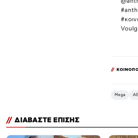
@anth
#anth
#κοιν
Voulg
//
ΚΟΙΝΟΠΟ
Mega
Α
//
ΔΙΑΒΑΣΤΕ ΕΠΙΣΗΣ