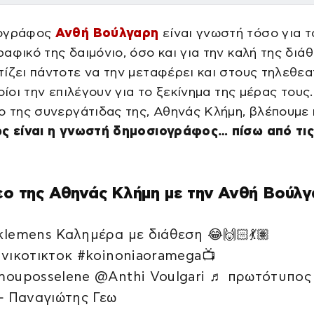
ιογράφος
Ανθή Βούλγαρη
είναι γνωστή τόσο για τ
αφικό της δαιμόνιο, όσο και για την καλή της διάθ
ίζει πάντοτε να την μεταφέρει και στους τηλεθεα
ποίοι την επιλέγουν για το ξεκίνημα της μέρας τους
ο της συνεργάτιδας της, Αθηνάς Κλήμη, βλέπουμε
ς είναι η γνωστή δημοσιογράφος… πίσω από τι
εο της Αθηνάς Κλήμη με την Ανθή Βούλ
lemens Καλημέρα με διάθεση 😂🙌🏻💃🏽
νικοτικτοκ #koinoniaoramega📺
ouposselene @Anthi Voulgari ♬ πρωτότυπος
– Παναγιώτης Γεω