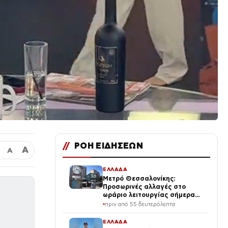
//
ΡΟΗ ΕΙΔΗΣΕΩΝ
Α
Α
ΕΛΛΑΔΑ
Μετρό Θεσσαλονίκης:
Προσωρινές αλλαγές στο
ωράριο λειτουργίας σήμερα
και αύριο
πριν από 55 δευτερόλεπτα
ΕΛΛΑΔΑ