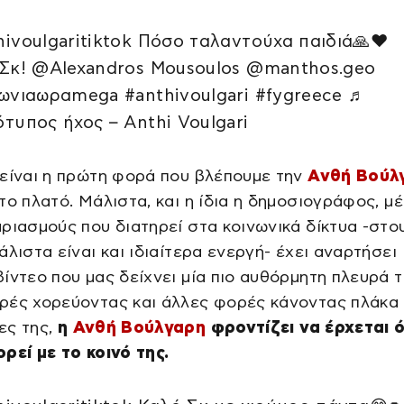
ivoulgaritiktok Πόσο ταλαντούχα παιδιά🙏❤️
Σκ! @Alexandros Mousoulos @manthos.geo
ωνιαωραmega #anthivoulgari #fygreece ♬
τυπος ήχος – Anthi Voulgari
είναι η πρώτη φορά που βλέπουμε την
Ανθή Βούλ
το πλατό. Μάλιστα, και η ίδια η δημοσιογράφος, μ
ριασμούς που διατηρεί στα κοινωνικά δίκτυα -στο
άλιστα είναι και ιδιαίτερα ενεργή- έχει αναρτήσει
ίντεο που μας δείχνει μία πιο αυθόρμητη πλευρά τ
ρές χορεύοντας και άλλες φορές κάνοντας πλάκα
ες της,
η
Ανθή Βούλγαρη
φροντίζει να έρχεται 
ρεί με το κοινό της.