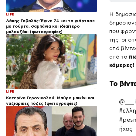
Η δημοσ
LIFE
Λάκης Γαβαλάς: Έγινε 74 και το γιόρτασε
δημοσιογρ
με τούρτα, σαμπάνια και ιδιαίτερο
που φροντ
μπλουζάκι (φωτογραφίες)
της, οι ο
από βίντε
από το
πω
κάμερες!
Το βίντ
LIFE
Κατερίνα Γερονικολού: Μαύρο μπικίνι και
@___k
ναζιάρικες πόζες (φωτογραφίες)
#ελλη
#pesm
ήχος 