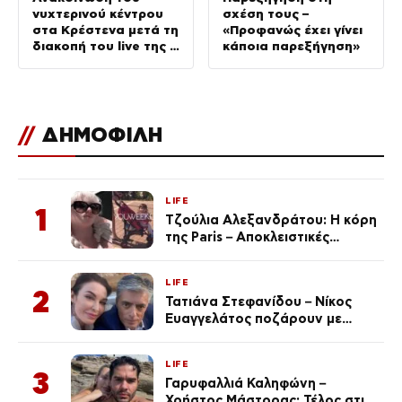
νυχτερινού κέντρου
σχέση τους –
στα Κρέστενα μετά τη
«Προφανώς έχει γίνει
διακοπή του live της –
κάποια παρεξήγηση»
Τι αναφέρει
//
ΔΗΜΟΦΙΛΗ
LIFE
1
Τζούλια Αλεξανδράτου: Η κόρη
της Paris – Αποκλειστικές
φωτογραφίες
LIFE
2
Τατιάνα Στεφανίδου – Νίκος
Ευαγγελάτος ποζάρουν με
μαγιό σε παραλία στην
Κεφαλονιά
LIFE
3
Γαρυφαλλιά Καληφώνη –
Χρήστος Μάστορας: Τέλος στις