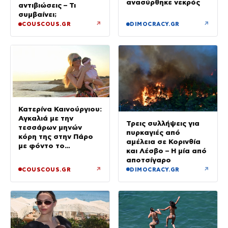
ανασύρθηκε νεκρός
αντιβιώσεις – Τι
συμβαίνει;
↗
↗
COUSCOUS.GR
DIMOCRACY.GR
Κατερίνα Καινούργιου:
Αγκαλιά με την
Τρεις συλλήψεις για
τεσσάρων μηνών
πυρκαγιές από
κόρη της στην Πάρο
αμέλεια σε Κορινθία
με φόντο το
και Λέσβο – Η μία από
ηλιοβασίλεμα
αποτσίγαρο
↗
↗
COUSCOUS.GR
DIMOCRACY.GR