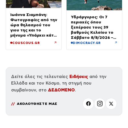
Ιωάννα Σιαμπάνη:
Υδράργυρος: Οι 7
Φωτογραφίες από την
περιοχές όπου
ώρα θηλασμού του
ξεπέρασε τους 39
γιου της και το
βαθμούς Κελσίου το
μήνυμα «Υπάρχει κάτι
Σάββατο 8/8/2026 –
μαγικό σε αυτές τις
Πού θα δούμε 40άρια
↗
↗
COUSCOUS.GR
DIMOCRACY.GR
αργές μέρες»
την Κυριακή
Ειδήσεις
Δείτε όλες τις τελευταίες
από την
Ελλάδα και τον Κόσμο, τη στιγμή που
ΔΕΔΟΜΕΝΟ
συμβαίνουν, στο
.
ΑΚΟΛΟΥΘΗΣΤΕ ΜΑΣ