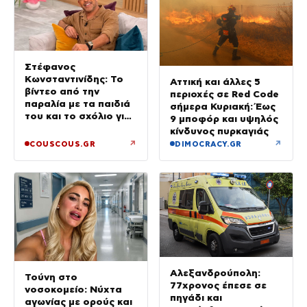
Στέφανος
Κωνσταντινίδης: Το
Αττική και άλλες 5
βίντεο από την
περιοχές σε Red Code
παραλία με τα παιδιά
σήμερα Κυριακή: Έως
του και το σχόλιο για
9 μποφόρ και υψηλός
την ηλικία του
κίνδυνος πυρκαγιάς
↗
↗
COUSCOUS.GR
DIMOCRACY.GR
Αλεξανδρούπολη:
Τούνη στο
77χρονος έπεσε σε
νοσοκομείο: Νύχτα
πηγάδι και
αγωνίας με ορούς και