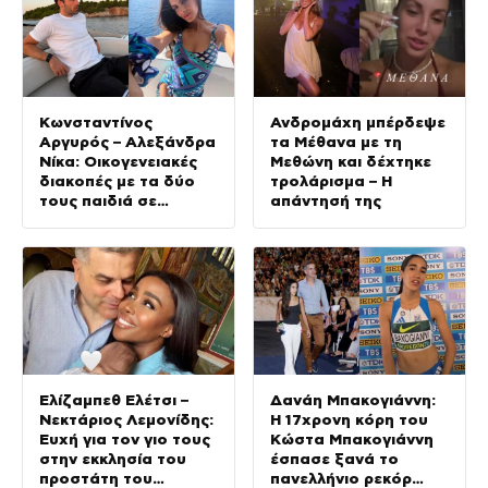
Κωνσταντίνος
Ανδρομάχη μπέρδεψε
Αργυρός – Αλεξάνδρα
τα Μέθανα με τη
Νίκα: Οικογενειακές
Μεθώνη και δέχτηκε
διακοπές με τα δύο
τρολάρισμα – Η
τους παιδιά σε
απάντησή της
σκάφος
Ελίζαμπεθ Ελέτσι –
Δανάη Μπακογιάννη:
Νεκτάριος Λεμονίδης:
Η 17χρονη κόρη του
Ευχή για τον γιο τους
Κώστα Μπακογιάννη
στην εκκλησία του
έσπασε ξανά το
προστάτη του
πανελλήνιο ρεκόρ