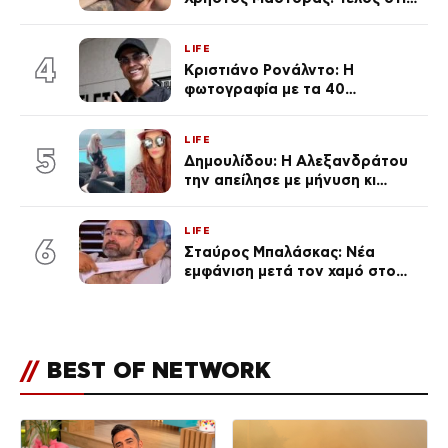
φήμες χωρισμού, όλη η αλήθεια
για τη σχέση τους
LIFE
4
Κριστιάνο Ρονάλντο: Η
φωτογραφία με τα 40
πανάκριβα αυτοκίνητα στο
γκαράζ του ξεπέρασε τα 20,7
LIFE
εκ. likes
5
Δημουλίδου: Η Αλεξανδράτου
την απείλησε με μήνυση κι
εκείνη απαντά – «Δεν σε
αναγνώρισα, όταν κατάλαβα
LIFE
ποια είσαι σοκαρίστικα»
6
Σταύρος Μπαλάσκας: Νέα
εμφάνιση μετά τον χαμό στο
«Πρωινό» (Φωτογραφία)
//
BEST OF NETWORK