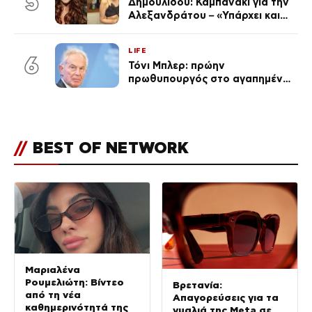
5
Δημουλίδου: Καμπανάκι για την
Αλεξανδράτου – «Υπάρχει και
ένα μικρό παιδί πίσω που
χρειάζεται τη μάνα του»
LIFE
6
Τόνι Μπλερ: πρώην
πρωθυπουργός στο αγαπημένο
του Πόρτο Χέλι
//
BEST OF NETWORK
Μαριαλένα
Ρουμελιώτη: Βίντεο
Βρετανία:
από τη νέα
Απαγορεύσεις για τα
καθημερινότητά της
γυαλιά της Meta σε