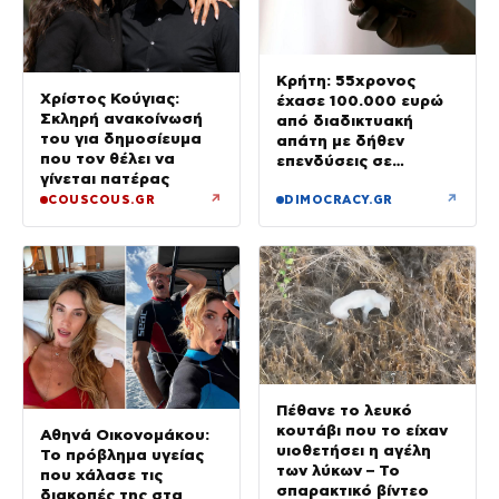
Κρήτη: 55χρονος
Χρίστος Κούγιας:
έχασε 100.000 ευρώ
Σκληρή ανακοίνωσή
από διαδικτυακή
του για δημοσίευμα
απάτη με δήθεν
που τον θέλει να
επενδύσεις σε
γίνεται πατέρας
μετοχές
↗
↗
COUSCOUS.GR
DIMOCRACY.GR
Πέθανε το λευκό
κουτάβι που το είχαν
Αθηνά Οικονομάκου:
υιοθετήσει η αγέλη
Το πρόβλημα υγείας
των λύκων – Το
που χάλασε τις
σπαρακτικό βίντεο
διακοπές της στα