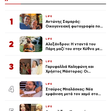
LIFE
1
Αντώνης Σαμαράς:
Οικογενειακή φωτογραφία που
ανάρτησε ο γιος του λίγο πριν
από την επέτειο θανάτου της
LIFE
Λένας
2
Αλεξάνδρου: Η νταντά του
Πάρη μαζί του στην Κύθνο με
τον μικρό και την Ελληνίδου
(Φωτογραφίες)
LIFE
3
Γαρυφαλλιά Καληφώνη και
Χρήστος Μάστορας: Οι
χωριστές διακοπές και η
επέτειος που φέτος πέρασε
LIFE
απαρατήρητη
4
Σταύρος Μπαλάσκας: Νέα
εμφάνιση μετά τον χαμό στο
«Πρωινό» (Φωτογραφία)
LIFE