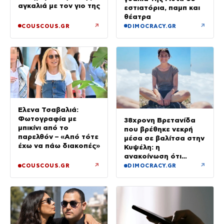
αγκαλιά με τον γιο της
εστιατόρια, παμπ και
θέατρα
↗
↗
COUSCOUS.GR
DIMOCRACY.GR
Έλενα Τσαβαλιά:
Φωτογραφία με
38χρονη Βρετανίδα
μπικίνι από το
που βρέθηκε νεκρή
παρελθόν – «Από τότε
μέσα σε βαλίτσα στην
έχω να πάω διακοπές»
Κυψέλη: η
ανακοίνωση ότι
«αφιέρωσε τη ζωή
↗
↗
COUSCOUS.GR
DIMOCRACY.GR
της βοηθώντας όσους
είχαν ανάγκη»