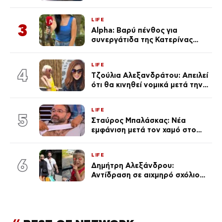
τροχαίο λέει «Τα έχασα όλα, κάτι
με τράβαγε στην καρδιά μου»
LIFE
3
Alpha: Βαρύ πένθος για
συνεργάτιδα της Κατερίνας
Καινούργιου – «Κουράστηκες
πολύ… Απόψε είσαι στα χέρια
LIFE
του Θεού»
4
Τζούλια Αλεξανδράτου: Απειλεί
ότι θα κινηθεί νομικά μετά την
ανάρτηση της Δημουλίδου
LIFE
5
Σταύρος Μπαλάσκας: Νέα
εμφάνιση μετά τον χαμό στο
«Πρωινό» (Φωτογραφία)
LIFE
6
Δημήτρη Αλεξάνδρου:
Αντίδραση σε αιχμηρό σχόλιο
για την Τούνη με αφορμή το
μεγάλωμα του Πάρη