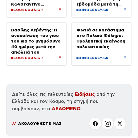
Κωνσταντίνα
εβδομάδα μετά τη
Ευρυπίδου και το
φωτιά στο Πόρτο
↗
↗
COUSCOUS.GR
DIMOCRACY.GR
δημόσιο «Σ’ αγαπώ»
Γερμενό
Βασίλης Λεβέντης: Η
Φωτιά σε κατάστημα
ανακοίνωση του γιου
στο Παλαιό Φάληρο:
του για το μνημόσυνο
Προληπτική εκκένωση
40 ημέρες μετά την
πολυκατοικίας
απώλειά του
↗
↗
COUSCOUS.GR
DIMOCRACY.GR
Ειδήσεις
Δείτε όλες τις τελευταίες
από την
Ελλάδα και τον Κόσμο, τη στιγμή που
ΔΕΔΟΜΕΝΟ
συμβαίνουν, στο
.
ΑΚΟΛΟΥΘΗΣΤΕ ΜΑΣ