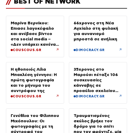
//
BEST OF NETWORK
Μαρίνα Βερνίκου:
66χρονος στη Νέα
Έπιασε λαγοκέφαλο
Αγχίαλο στη φυλακή
και ανέβασε βίντεο
για αυνανισμό
στα social media –
μπροστά σε ανήλικη
«Δεν υπάρχει κανένας
λόγος να φοβόμαστε»
↗
↗
COUSCOUS.GR
DIMOCRACY.GR
Η ηθοποιός Λίλα
35χρονος στο
Μπακλέση γέννησε: Η
Μαρούσι πέταξε 106
πρώτη φωτογραφία
συσκευασίες
και το μήνυμα του
κάνναβης σε
συντρόφου της
προαύλιο σχολείου
και έφυγε μόλις είδε
↗
↗
COUSCOUS.GR
DIMOCRACY.GR
τη ΔΙ.ΑΣ.
Γενέθλια του Φίλιππου
Τραυματισμένος
Μιχόπουλου: Οι
σκύλος βρήκε τον
φωτογραφίες με τη
δρόμο για το σπίτι
σύντροφό του
που τον φρόντιζε, μία