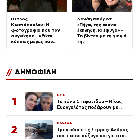
Πέτρος
Δανάη Μπάρκα:
Κωστόπουλος: Η
«Πήγα, της έκανα
φωτογραφία που τον
έκπληξη, κι έφυγα» –
συγκίνησε – «Είναι
Το βίντεο με τη γιαγιά
κάποιες μέρες που
της
δεν τις ξεχνάς ποτέ»
//
ΔΗΜΟΦΙΛΗ
LIFE
1
Τατιάνα Στεφανίδου – Νίκος
Ευαγγελάτος ποζάρουν με
μαγιό σε παραλία στην
Κεφαλονιά
ΕΛΛΑΔΑ
2
Τραγωδία στις Σέρρες: Άνδρας
που έχασε σύζυγο και γιο στο