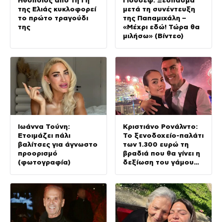
Ηθοποιός από τη Γη
Γιούσεφ: Ξέσπασμα
της Ελιάς κυκλοφορεί
μετά τη συνέντευξη
το πρώτο τραγούδι
της Παπαμιχάλη –
της
«Μέχρι εδώ! Τώρα θα
μιλήσω» (Βίντεο)
Ιωάννα Τούνη:
Κριστιάνο Ρονάλντο:
Ετοιμάζει πάλι
Το ξενοδοχείο-παλάτι
βαλίτσες για άγνωστο
των 1.300 ευρώ τη
προορισμό
βραδιά που θα γίνει η
(φωτογραφία)
δεξίωση του γάμου
(φωτογραφίες)