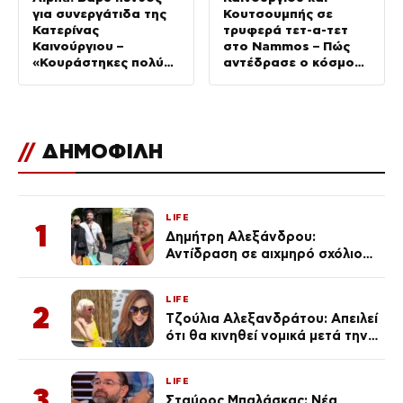
για συνεργάτιδα της
Κουτσουμπής σε
Κατερίνας
τρυφερά τετ-α-τετ
Καινούργιου –
στο Nammos – Πώς
«Κουράστηκες πολύ…
αντέδρασε ο κόσμος
Απόψε είσαι στα
μόλις τους είδε
χέρια του Θεού»
(Βίντεο)
//
ΔΗΜΟΦΙΛΗ
LIFE
1
Δημήτρη Αλεξάνδρου:
Αντίδραση σε αιχμηρό σχόλιο
για την Τούνη με αφορμή το
μεγάλωμα του Πάρη
LIFE
2
Τζούλια Αλεξανδράτου: Απειλεί
ότι θα κινηθεί νομικά μετά την
ανάρτηση της Δημουλίδου
LIFE
3
Σταύρος Μπαλάσκας: Νέα