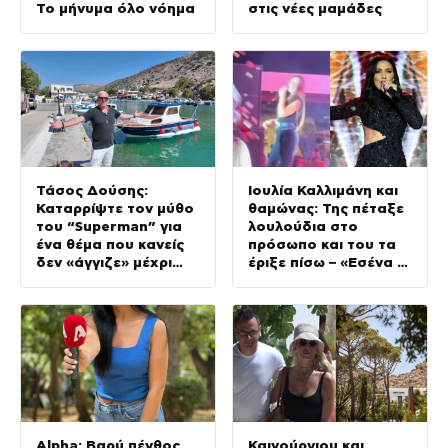
Το μήνυμα όλο νόημα
στις νέες μαμάδες
Τάσος Δούσης:
Ιουλία Καλλιμάνη και
Καταρρίψτε τον μύθο
θαμώνας: Της πέταξε
του “Superman” για
λουλούδια στο
ένα θέμα που κανείς
πρόσωπο και του τα
δεν «άγγιζε» μέχρι
έριξε πίσω – «Εσένα σ’
σήμερα
αρέσει;» (Βίντεο)
Alpha: Βαρύ πένθος
Καινούργιου και