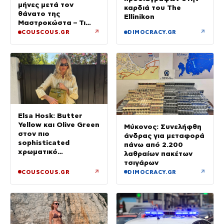
μήνες μετά τον
καρδιά του The
θάνατο της
Ellinikon
Μαστροκώστα – Τι
ζήτησε από την κόρη
↗
↗
COUSCOUS.GR
DIMOCRACY.GR
του για το τρίμηνο
μνημόσυνο της Γωγώς
Elsa Hosk: Butter
Yellow και Olive Green
Μύκονος: Συνελήφθη
στον πιο
άνδρας για μεταφορά
sophisticated
πάνω από 2.200
χρωματικό
λαθραίων πακέτων
συνδυασμό με mix n’
τσιγάρων
match μοτίβα
↗
↗
COUSCOUS.GR
DIMOCRACY.GR