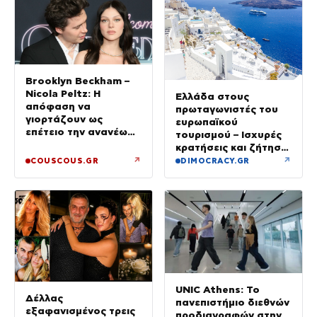
Brooklyn Beckham –
Nicola Peltz: Η
Ελλάδα στους
απόφαση να
πρωταγωνιστές του
γιορτάζουν ως
ευρωπαϊκού
επέτειο την ανανέωση
τουρισμού – Ισχυρές
των όρκων τους –
κρατήσεις και ζήτηση
«Είχε καταλήξει να
πέρα από το
↗
↗
COUSCOUS.GR
DIMOCRACY.GR
κλαίει»
καλοκαίρι
UNIC Athens: Το
Δέλλας
πανεπιστήμιο διεθνών
εξαφανισμένος τρεις
προδιαγραφών στην