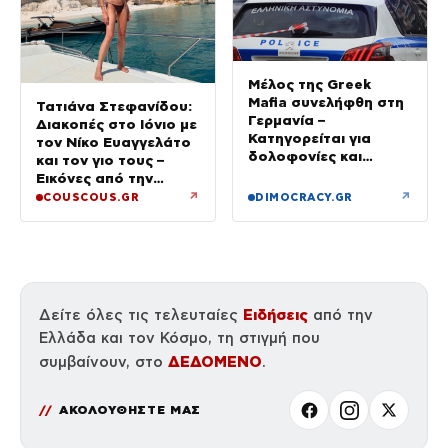
Μέλος της Greek
Mafia συνελήφθη στη
Τατιάνα Στεφανίδου:
Γερμανία –
Διακοπές στο Ιόνιο με
Κατηγορείται για
τον Νίκο Ευαγγελάτο
δολοφονίες και
και τον γιο τους –
συμβόλαια θανάτου
Εικόνες από την
Κεφαλονιά
↗
↗
COUSCOUS.GR
DIMOCRACY.GR
Ειδήσεις
Δείτε όλες τις τελευταίες
από την
Ελλάδα και τον Κόσμο, τη στιγμή που
ΔΕΔΟΜΕΝΟ
συμβαίνουν, στο
.
ΑΚΟΛΟΥΘΗΣΤΕ ΜΑΣ