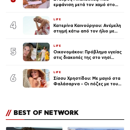
εμφάνιση μετά τον χαμό στο
«Πρωινό» (Φωτογραφία)
LIFE
4
Κατερίνα Καινούργιου: Ανέμελη
στιγμή κάτω από τον ήλιο με
τους followers της
(φωτογραφία)
LIFE
5
Οικονομάκου: Πρόβλημα υγείας
στις διακοπές της στο νησί
Μπόρα Μπόρα – «Έσκασε όλη η
κούραση του χειμώνα»
LIFE
6
Σίσσυ Χρηστίδου: Με μαγιό στα
Φαλάσαρνα – Οι πόζες με τους
διάσημους φίλους της
(φωτογραφίες & βίντεο)
//
BEST OF NETWORK