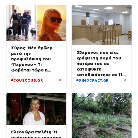
Σύρος: Νέο θρίλερ
55χρονος που είχε
μετά την
κρύψει τη σορό του
προφυλάκιση του
πατέρα του σε
41χρονου – Τι
καταψύκτη
φοβάται τώρα η
καταδικάστηκε σε 11
οικογένεια της Βάγγης
μήνες με αναστολή
↗
↗
COUSCOUS.GR
DIMOCRACY.GR
Ελεονώρα Μελέτη: Η
ανάρτηση με την κόρη