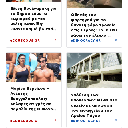
Ελένη Βουλγαράκη για
τα δημοσιεύματα
Οδηγός του
χωρισμού με τον
φορτηγού για το
Φώτη Ιωαννίδη:
θανατηφόρο τροχαίο
«Κάντε καμιά βουτιά
στις Σέρρες: Το ΙΧ είχε
με το κεφάλι να
χάσει τον έλεγχο,
δροσιστείτε»
έφυγε στο αντίθετο
↗
↗
COUSCOUS.GR
DIMOCRACY.GR
ρεύμα
Μαρίνα Βερνίκου –
Ανέστης
Υπόθεση των
Ευαγγελόπουλος:
υποκλοπών: Μένει στο
Χαλαρές στιγμές σε
αρχείο με απόφαση
παραλία της Μυκόνου
του εισαγγελέα του
– Φωτογραφίες
Αρείου Πάγου
↗
↗
COUSCOUS.GR
DIMOCRACY.GR