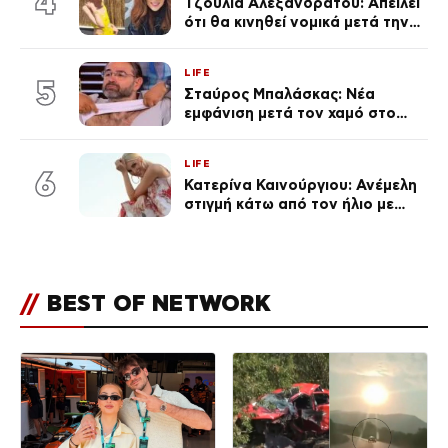
4
Τζούλια Αλεξανδράτου: Απειλεί
ότι θα κινηθεί νομικά μετά την
ανάρτηση της Δημουλίδου
LIFE
5
Σταύρος Μπαλάσκας: Νέα
εμφάνιση μετά τον χαμό στο
«Πρωινό» (Φωτογραφία)
LIFE
6
Κατερίνα Καινούργιου: Ανέμελη
στιγμή κάτω από τον ήλιο με
τους followers της
(φωτογραφία)
//
BEST OF NETWORK