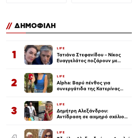
//
ΔΗΜΟΦΙΛΗ
LIFE
1
Τατιάνα Στεφανίδου – Νίκος
Ευαγγελάτος ποζάρουν με
μαγιό σε παραλία στην
Κεφαλονιά
LIFE
2
Alpha: Βαρύ πένθος για
συνεργάτιδα της Κατερίνας
Καινούργιου – «Κουράστηκες
πολύ… Απόψε είσαι στα χέρια
LIFE
του Θεού»
3
Δημήτρη Αλεξάνδρου:
Αντίδραση σε αιχμηρό σχόλιο
για την Τούνη με αφορμή το
μεγάλωμα του Πάρη
LIFE