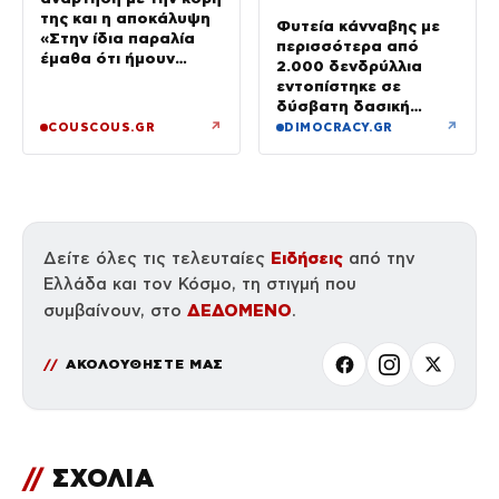
της και η αποκάλυψη
Φυτεία κάνναβης με
«Στην ίδια παραλία
περισσότερα από
έμαθα ότι ήμουν
2.000 δενδρύλλια
έγκυος»
εντοπίστηκε σε
δύσβατη δασική
περιοχή στη Φθιώτιδα
↗
↗
COUSCOUS.GR
DIMOCRACY.GR
Ειδήσεις
Δείτε όλες τις τελευταίες
από την
Ελλάδα και τον Κόσμο, τη στιγμή που
ΔΕΔΟΜΕΝΟ
συμβαίνουν, στο
.
ΑΚΟΛΟΥΘΗΣΤΕ ΜΑΣ
//
ΣΧΟΛΙΑ