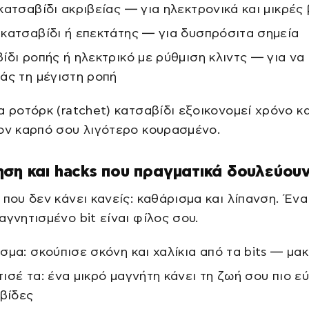
κατσαβίδι ακριβείας — για ηλεκτρονικά και μικρές 
κατσαβίδι ή επεκτάτης — για δυσπρόσιτα σημεία
ίδι ροπής ή ηλεκτρικό με ρύθμιση κλιντς — για να
άς τη μέγιστη ροπή
α ροτόρκ (ratchet) κατσαβίδι εξοικονομεί χρόνο κα
ον καρπό σου λιγότερο κουρασμένο.
ση και hacks που πραγματικά δουλεύου
 που δεν κάνει κανείς: καθάρισμα και λίπανση. Ένα
αγνητισμένο bit είναι φίλος σου.
σμα: σκούπισε σκόνη και χαλίκια από τα bits — μα
ισέ τα: ένα μικρό μαγνήτη κάνει τη ζωή σου πιο ε
 βίδες