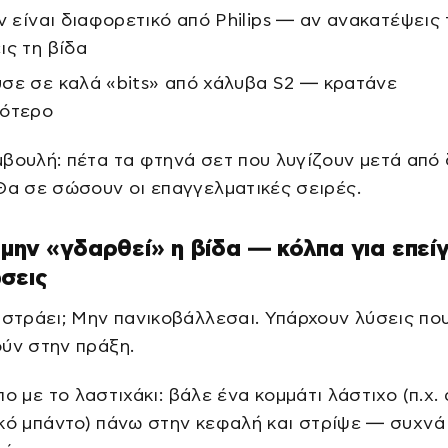
iv είναι διαφορετικό από Philips — αν ανακατέψεις 
ις τη βίδα
σε σε καλά «bits» από χάλυβα S2 — κρατάνε
σότερο
βουλή: πέτα τα φτηνά σετ που λυγίζουν μετά από
Θα σε σώσουν οι επαγγελματικές σειρές.
μην «γδαρθεί» η βίδα — κόλπα για επεί
σεις
ιστράει; Μην πανικοβάλλεσαι. Υπάρχουν λύσεις πο
ύν στην πράξη.
πο με το λαστιχάκι: βάλε ένα κομμάτι λάστιχο (π.χ.
κό μπάντο) πάνω στην κεφαλή και στρίψε — συχνά