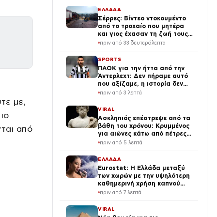
ΕΛΛΑΔΑ
Σέρρες: Βίντεο ντοκουμέντο
από το τροχαίο που μητέρα
και γιος έχασαν τη ζωή τους –
Η στιγμή της σύγκρουσης
πριν από 33 δευτερόλεπτα
SPORTS
ΠΑΟΚ για την ήττα από την
Άντερλεχτ: Δεν πήραμε αυτό
που αξίζαμε, η ιστορία δεν
έχει τελειώσει
πριν από 3 λεπτά
τε με,
VIRAL
πιο
Ασκληπιός επέστρεψε από τα
βάθη του χρόνου: Κρυμμένος
νται από
για αιώνες κάτω από πέτρες
που μίλησαν και πάλι (Vid)
πριν από 5 λεπτά
ΕΛΛΑΔΑ
Eurostat: Η Ελλάδα μεταξύ
των χωρών με την υψηλότερη
καθημερινή χρήση καπνού
στην ΕΕ
πριν από 7 λεπτά
VIRAL