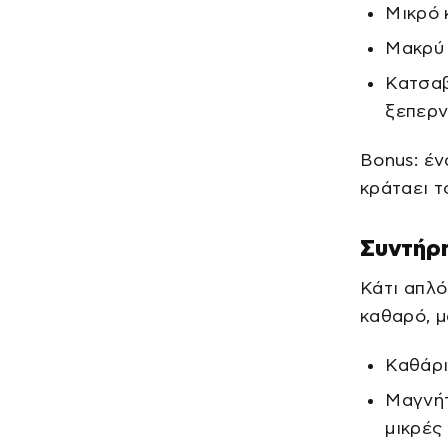
Μικρό 
Μακρύ 
Κατσαβ
ξεπερν
Bonus: έν
κράταει τ
Συντήρη
Κάτι απλό
καθαρό, μ
Καθάρι
Μαγνήτ
μικρές