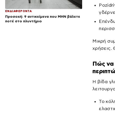
Pozidr
ΕΝΔΙΑΦΕΡΟΝΤΑ
γδέρνε
Προσοχή: 9 αντικείμενα που ΜΗΝ βάλετε
Επένδυ
ποτέ στο πλυντήριο
περισ
Μικρή συμ
χρήσεις. 
Πώς να 
περιπτώ
Η βίδα γλ
λειτουργο
Το κόλ
ελαστι