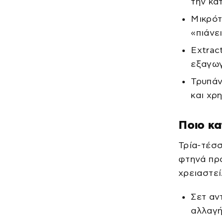
την κα
Μικρότ
«πιάνε
Extrac
εξαγωγ
Τρυπάν
και χρ
Ποιο κα
Τρία-τέσσ
φτηνά πρά
χρειαστεί
Σετ αν
αλλαγ