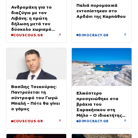
Παλιά πυρομαχικά
Ανδρομάχη για το
εντοπίστηκαν στο
διαζύγιο με τον
Αρδάνι της Καρπάθου
Λιβάνη: η πρώτη
δήλωση μετά τον
δύσκολο χωρισμό
«Όποιος έχει…»
↗
↗
COUSCOUS.GR
DIMOCRACY.GR
Βασίλης Τσεκούρας:
Παντρεύεται τη
Ελικόπτερο
σύντροφό του Γωγώ
προσγειώθηκε στα
Μπαλή – Πότε θα γίνει
βράχια του
ο γάμος
Σαρακήνικου στη
Μήλο – Ο ιδιοκτήτης
κατέβηκε για μπάνιο
↗
↗
COUSCOUS.GR
DIMOCRACY.GR