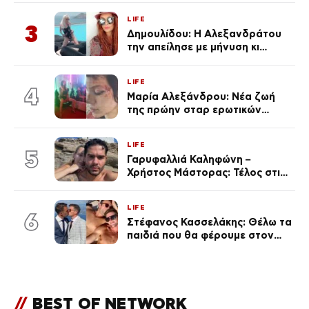
Κεφαλονιά
LIFE
3
Δημουλίδου: Η Αλεξανδράτου
την απείλησε με μήνυση κι
εκείνη απαντά – «Δεν σε
αναγνώρισα, όταν κατάλαβα
LIFE
ποια είσαι σοκαρίστικα»
4
Μαρία Αλεξάνδρου: Νέα ζωή
της πρώην σταρ ερωτικών
ταινιών, μητέρα ενός παιδιού με
σύντροφο επιχειρηματία
LIFE
(Φωτογραφίες)
5
Γαρυφαλλιά Καληφώνη –
Χρήστος Μάστορας: Τέλος στις
φήμες χωρισμού, όλη η αλήθεια
για τη σχέση τους
LIFE
6
Στέφανος Κασσελάκης: Θέλω τα
παιδιά που θα φέρουμε στον
κόσμο να… – Αποκάλυψη για την
οικογένεια με τον Τάιλερ
//
BEST OF NETWORK