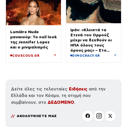
Ιράν: «Κλειστά τα
Lumière Nude
Στενά του Ορμούζ
μανικιούρ: Το nail look
μέχρι να δεχθούν οι
της Jennifer Lopez
ΗΠΑ όλους τους
και ο μινιμαλισμός
όρους μας» – Στο
τραπέζι συμφωνία για
↗
↗
COUSCOUS.GR
DIMOCRACY.GR
το άνοιγμα
Ειδήσεις
Δείτε όλες τις τελευταίες
από την
Ελλάδα και τον Κόσμο, τη στιγμή που
ΔΕΔΟΜΕΝΟ
συμβαίνουν, στο
.
ΑΚΟΛΟΥΘΗΣΤΕ ΜΑΣ