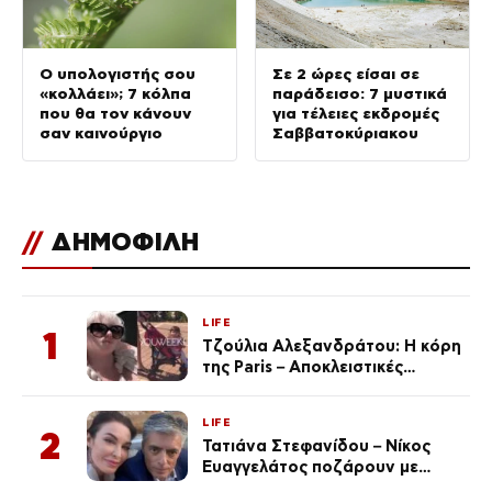
Ο υπολογιστής σου
Σε 2 ώρες είσαι σε
«κολλάει»; 7 κόλπα
παράδεισο: 7 μυστικά
που θα τον κάνουν
για τέλειες εκδρομές
σαν καινούργιο
Σαββατοκύριακου
//
ΔΗΜΟΦΙΛΗ
LIFE
1
Τζούλια Αλεξανδράτου: Η κόρη
της Paris – Αποκλειστικές
φωτογραφίες
LIFE
2
Τατιάνα Στεφανίδου – Νίκος
Ευαγγελάτος ποζάρουν με
μαγιό σε παραλία στην