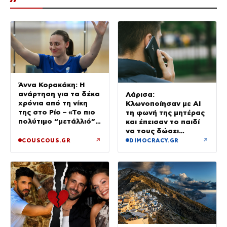
Άννα Κορακάκη: Η
ανάρτηση για τα δέκα
Λάρισα:
χρόνια από τη νίκη
Κλωνοποίησαν με AI
της στο Ρίο – «Το πιο
τη φωνή της μητέρας
πολύτιμο “μετάλλιό”
και έπεισαν το παιδί
μου είναι η κόρη μου»
να τους δώσει
χρήματα και
↗
↗
COUSCOUS.GR
DIMOCRACY.GR
κοσμήματα