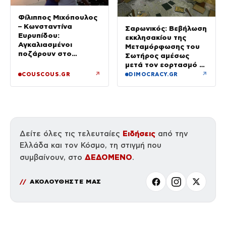
Φίλιππος Μιχόπουλος
– Κωνσταντίνα
Σαρωνικός: Βεβήλωση
Ευρυπίδου:
εκκλησακίου της
Αγκαλιασμένοι
Μεταμόρφωσης του
ποζάρουν στο
Σωτήρος αμέσως
ηλιοβασίλεμα της
μετά τον εορτασμό –
Σαντορίνης
Έσπασαν εικόνες στην
↗
↗
COUSCOUS.GR
DIMOCRACY.GR
Αγία Τράπεζα
Ειδήσεις
Δείτε όλες τις τελευταίες
από την
Ελλάδα και τον Κόσμο, τη στιγμή που
ΔΕΔΟΜΕΝΟ
συμβαίνουν, στο
.
ΑΚΟΛΟΥΘΗΣΤΕ ΜΑΣ