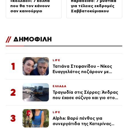
«κολλάει»; 7 κόλπα
παράδεισο: 7 μυστικά
που θα τον κάνουν
για τέλειες εκδρομές
σαν καινούργιο
Σαββατοκύριακου
//
ΔΗΜΟΦΙΛΗ
LIFE
1
Τατιάνα Στεφανίδου – Νίκος
Ευαγγελάτος ποζάρουν με
μαγιό σε παραλία στην
Κεφαλονιά
ΕΛΛΑΔΑ
2
Τραγωδία στις Σέρρες: Άνδρας
που έχασε σύζυγο και γιο στο
τροχαίο λέει «Τα έχασα όλα, κάτι
με τράβαγε στην καρδιά μου»
LIFE
3
Alpha: Βαρύ πένθος για
συνεργάτιδα της Κατερίνας