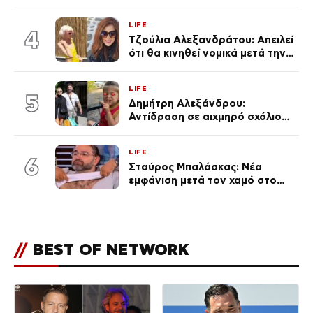
Καινούργιου – «Κουράστηκες
πολύ… Απόψε είσαι στα χέρια
LIFE
του Θεού»
4
Τζούλια Αλεξανδράτου: Απειλεί
ότι θα κινηθεί νομικά μετά την
ανάρτηση της Δημουλίδου
LIFE
5
Δημήτρη Αλεξάνδρου:
Αντίδραση σε αιχμηρό σχόλιο
για την Τούνη με αφορμή το
μεγάλωμα του Πάρη
LIFE
6
Σταύρος Μπαλάσκας: Νέα
εμφάνιση μετά τον χαμό στο
«Πρωινό» (Φωτογραφία)
//
BEST OF NETWORK