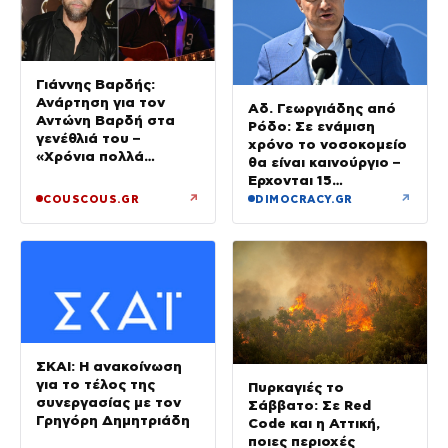
Γιάννης Βαρδής:
Ανάρτηση για τον
Αδ. Γεωργιάδης από
Αντώνη Βαρδή στα
Ρόδο: Σε ενάμιση
γενέθλιά του –
χρόνο το νοσοκομείο
«Χρόνια πολλά
θα είναι καινούργιο –
μπαμπά»
Έρχονται 15
νοσηλευτές και
↗
↗
COUSCOUS.GR
DIMOCRACY.GR
ενισχύεται το
Ακτινολογικό
ΣΚΑΙ: Η ανακοίνωση
για το τέλος της
Πυρκαγιές το
συνεργασίας με τον
Σάββατο: Σε Red
Γρηγόρη Δημητριάδη
Code και η Αττική,
ποιες περιοχές