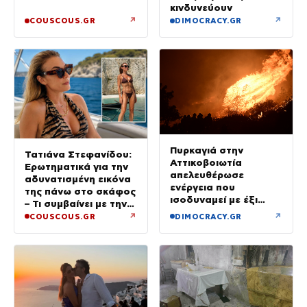
κινδυνεύουν
↗
↗
COUSCOUS.GR
DIMOCRACY.GR
Πυρκαγιά στην
Τατιάνα Στεφανίδου:
Αττικοβοιωτία
Ερωτηματικά για την
απελευθέρωσε
αδυνατισμένη εικόνα
ενέργεια που
της πάνω στο σκάφος
ισοδυναμεί με έξι
– Τι συμβαίνει με την
βόμβες Χιροσίμα
υγεία της;
↗
↗
COUSCOUS.GR
DIMOCRACY.GR