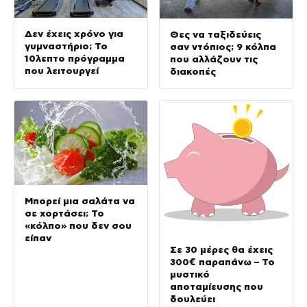
Δεν έχεις χρόνο για
Θες να ταξιδεύεις
γυμναστήριο; Το
σαν ντόπιος; 9 κόλπα
10λεπτο πρόγραμμα
που αλλάζουν τις
που λειτουργεί
διακοπές
Μπορεί μια σαλάτα να
σε χορτάσει; Το
«κόλπο» που δεν σου
είπαν
Σε 30 μέρες θα έχεις
300€ παραπάνω – Το
μυστικό
αποταμίευσης που
δουλεύει