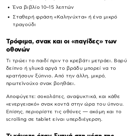
Ένα βιβλίο 10–15 λεπτών
Σταθερή φράση «Καληνύχτα» ή ένα μικρό
τραγούδι
Τρόφιμα, σνακ και οι «παγίδες» των
οθονών
Τι τρώει το παιδί πριν το κρεβάτι μετράει. Βαρύ
δείπνο ή γλυκά αργά το βράδυ μπορεί να το
κρατήσουν ξύπνιο. Από την άλλη, μικρό,
πρωτεϊνούχο σνακ βοηθάει.
Αποφύγετε: σοκολάτες, αναψυκτικά, και κάθε
«ενεργειακό» σνακ κοντά στην ώρα του ύπνου.
Επίσης, περιορίστε τις οθόνες — ακόμη και το
scrolling σε tablet είναι υπερδιέγερση.
Τι κάνετε όταν ξυπνά στη μέση της