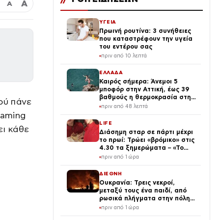
Α
Α
ΥΓΕΙΑ
Πρωινή ρουτίνα: 3 συνήθειες
που καταστρέφουν την υγεία
του εντέρου σας
πριν από 10 λεπτά
ΕΛΛΑΔΑ
Καιρός σήμερα: Άνεμοι 5
μποφόρ στην Αττική, έως 39
βαθμούς η θερμοκρασία στη
ού πάνε
χώρα – Πού θα βρέξει
πριν από 48 λεπτά
eaming
LIFE
ει κάθε
Διάσημη σταρ σε πάρτι μέχρι
το πρωί: Τρώει «βρόμικο» στις
4.30 τα ξημερώματα – «Το
πρωινό των πρωταθλητών»
πριν από 1 ώρα
(Βίντεο)
ΔΙΕΘΝΗ
Ουκρανία: Τρεις νεκροί,
μεταξύ τους ένα παιδί, από
ρωσικά πλήγματα στην πόλη
Μπροβαρί – Πάνω από δέκα
πριν από 1 ώρα
ισχυρές εκρήξεις στο Κίεβο