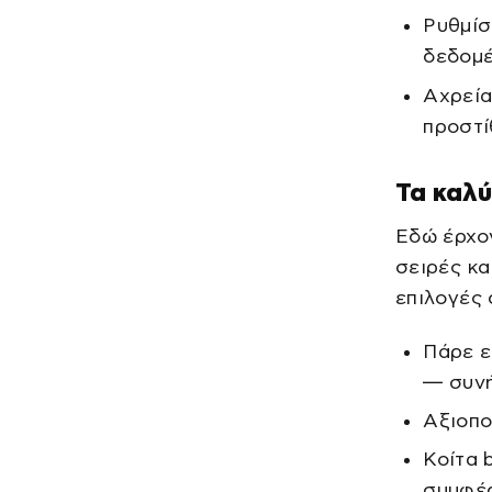
Ρυθμίσ
δεδομ
Αχρεία
προστί
Τα καλύ
Εδώ έρχον
σειρές κα
επιλογές 
Πάρε ε
— συνή
Αξιοπο
Κοίτα 
συμφέ