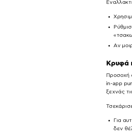
Εναλλακτι
Χρησιμ
Ρύθμισ
«τσακω
Αν μοι
Κρυφά κ
Προσοχή σ
in-app pu
ξεχνάς τι
Τσεκάρισε
Για αυ
δεν θέ