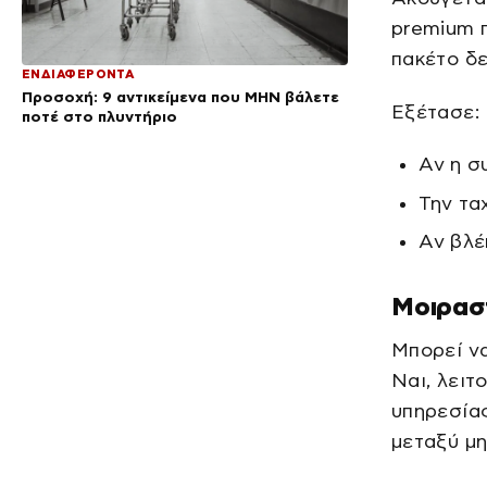
premium π
πακέτο δε
ΕΝΔΙΑΦΕΡΟΝΤΑ
Προσοχή: 9 αντικείμενα που ΜΗΝ βάλετε
Εξέτασε:
ποτέ στο πλυντήριο
Αν η σ
Την τα
Αν βλέ
Μοιρασ
Μπορεί να
Ναι, λειτ
υπηρεσία
μεταξύ μη