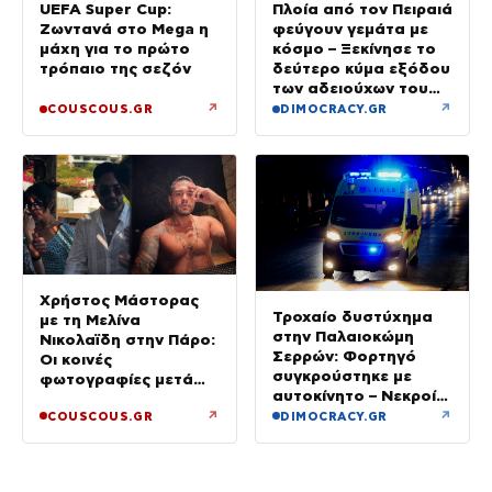
UEFA Super Cup:
Πλοία από τον Πειραιά
Ζωντανά στο Mega η
φεύγουν γεμάτα με
μάχη για το πρώτο
κόσμο – Ξεκίνησε το
τρόπαιο της σεζόν
δεύτερο κύμα εξόδου
των αδειούχων του
Αυγούστου
↗
↗
COUSCOUS.GR
DIMOCRACY.GR
Χρήστος Μάστορας
Τροχαίο δυστύχημα
με τη Μελίνα
στην Παλαιοκώμη
Νικολαϊδη στην Πάρο:
Σερρών: Φορτηγό
Οι κοινές
συγκρούστηκε με
φωτογραφίες μετά
αυτοκίνητο – Νεκροί
τον χωρισμό του και
οι επιβάτες του ΙΧ
↗
↗
COUSCOUS.GR
DIMOCRACY.GR
τη Γαρυφαλιά