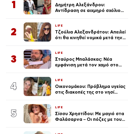
1
Δημήτρη Αλεξάνδρου:
Αντίδραση σε αιχμηρό σχόλιο
για την Τούνη με αφορμή το
μεγάλωμα του Πάρη
LIFE
2
Τζούλια Αλεξανδράτου: Απειλεί
ότι θα κινηθεί νομικά μετά την
ανάρτηση της Δημουλίδου
LIFE
3
Σταύρος Μπαλάσκας: Νέα
εμφάνιση μετά τον χαμό στο
«Πρωινό» (Φωτογραφία)
LIFE
4
Οικονομάκου: Πρόβλημα υγείας
στις διακοπές της στο νησί
Μπόρα Μπόρα – «Έσκασε όλη η
κούραση του χειμώνα»
LIFE
5
Σίσσυ Χρηστίδου: Με μαγιό στα
Φαλάσαρνα – Οι πόζες με τους
διάσημους φίλους της
(φωτογραφίες & βίντεο)