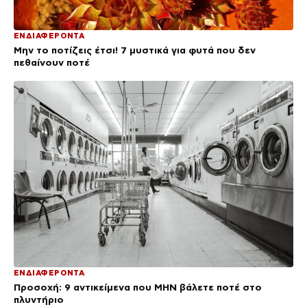
ΕΝΔΙΑΦΕΡΟΝΤΑ
Μην το ποτίζεις έτσι! 7 μυστικά για φυτά που δεν
πεθαίνουν ποτέ
ΕΝΔΙΑΦΕΡΟΝΤΑ
Προσοχή: 9 αντικείμενα που ΜΗΝ βάλετε ποτέ στο
πλυντήριο