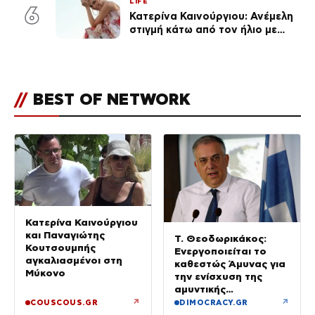
LIFE
6
Κατερίνα Καινούργιου: Ανέμελη
στιγμή κάτω από τον ήλιο με
τους followers της
(φωτογραφία)
//
BEST OF NETWORK
Κατερίνα Καινούργιου
και Παναγιώτης
Τ. Θεοδωρικάκος:
Κουτσουμπής
Ενεργοποιείται το
αγκαλιασμένοι στη
καθεστώς Άμυνας για
Μύκονο
την ενίσχυση της
αμυντικής
βιομηχανίας
↗
↗
COUSCOUS.GR
DIMOCRACY.GR