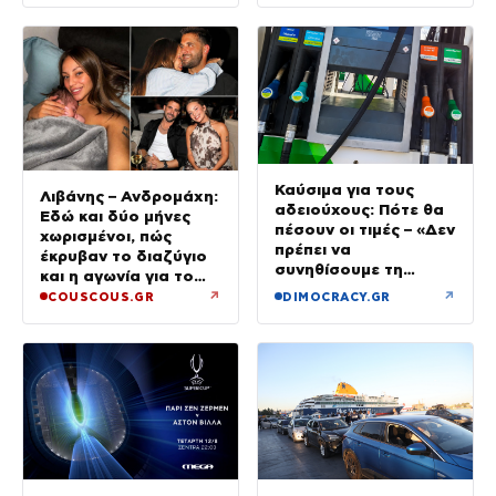
Καύσιμα για τους
Λιβάνης – Ανδρομάχη:
αδειούχους: Πότε θα
Εδώ και δύο μήνες
πέσουν οι τιμές – «Δεν
χωρισμένοι, πώς
πρέπει να
έκρυβαν το διαζύγιο
συνηθίσουμε τη
και η αγωνία για το
βενζίνη στα 2 ευρώ»
παιδί
↗
↗
COUSCOUS.GR
DIMOCRACY.GR