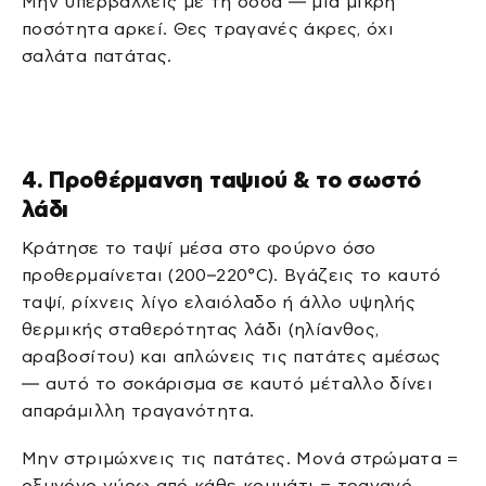
Μην υπερβάλλεις με τη σόδα — μία μικρή
ποσότητα αρκεί. Θες τραγανές άκρες, όχι
σαλάτα πατάτας.
4. Προθέρμανση ταψιού & το σωστό
λάδι
Κράτησε το ταψί μέσα στο φούρνο όσο
προθερμαίνεται (200–220°C). Βγάζεις το καυτό
ταψί, ρίχνεις λίγο ελαιόλαδο ή άλλο υψηλής
θερμικής σταθερότητας λάδι (ηλίανθος,
αραβοσίτου) και απλώνεις τις πατάτες αμέσως
— αυτό το σοκάρισμα σε καυτό μέταλλο δίνει
απαράμιλλη τραγανότητα.
Μην στριμώχνεις τις πατάτες. Μονά στρώματα =
οξυγόνο γύρω από κάθε κομμάτι = τραγανό