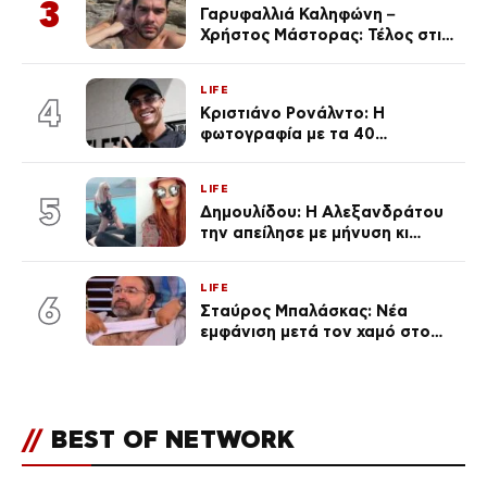
3
Γαρυφαλλιά Καληφώνη –
Χρήστος Μάστορας: Τέλος στις
φήμες χωρισμού, όλη η αλήθεια
για τη σχέση τους
LIFE
4
Κριστιάνο Ρονάλντο: Η
φωτογραφία με τα 40
πανάκριβα αυτοκίνητα στο
γκαράζ του ξεπέρασε τα 20,7
LIFE
εκ. likes
5
Δημουλίδου: Η Αλεξανδράτου
την απείλησε με μήνυση κι
εκείνη απαντά – «Δεν σε
αναγνώρισα, όταν κατάλαβα
LIFE
ποια είσαι σοκαρίστικα»
6
Σταύρος Μπαλάσκας: Νέα
εμφάνιση μετά τον χαμό στο
«Πρωινό» (Φωτογραφία)
//
BEST OF NETWORK