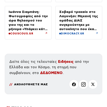
Ιωάννα Σιαμπάνη:
Σοβαρό τροχαίο στο
Φωτογραφίες από την
Λαγονήσι: Μηχανή της
ώρα θηλασμού του
ομάδας ΔΙΑΣ
γιου της και το
συγκρούστηκε με
μήνυμα «Υπάρχει κάτι
αυτοκίνητο που έκανε
μαγικό σε αυτές τις
αναστροφή – Δύο
↗
↗
COUSCOUS.GR
DIMOCRACY.GR
αργές μέρες»
αστυνομικοί
τραυματίες, βίντεο
Ειδήσεις
Δείτε όλες τις τελευταίες
από την
Ελλάδα και τον Κόσμο, τη στιγμή που
ΔΕΔΟΜΕΝΟ
συμβαίνουν, στο
.
ΑΚΟΛΟΥΘΗΣΤΕ ΜΑΣ