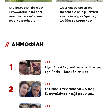
Ο υπολογιστής σου
Σε 2 ώρες είσαι σε
«κολλάει»; 7 κόλπα
παράδεισο: 7 μυστικά
που θα τον κάνουν
για τέλειες εκδρομές
σαν καινούργιο
Σαββατοκύριακου
//
ΔΗΜΟΦΙΛΗ
LIFE
1
Τζούλια Αλεξανδράτου: Η κόρη
της Paris – Αποκλειστικές
φωτογραφίες
LIFE
2
Τατιάνα Στεφανίδου – Νίκος
Ευαγγελάτος ποζάρουν με
μαγιό σε παραλία στην
Κεφαλονιά
LIFE