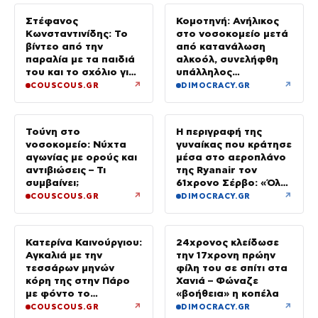
Στέφανος
Κομοτηνή: Ανήλικος
Κωνσταντινίδης: Το
στο νοσοκομείο μετά
βίντεο από την
από κατανάλωση
παραλία με τα παιδιά
αλκοόλ, συνελήφθη
του και το σχόλιο για
υπάλληλος
την ηλικία του
καταστήματος
↗
↗
COUSCOUS.GR
DIMOCRACY.GR
Τούνη στο
Η περιγραφή της
νοσοκομείο: Νύχτα
γυναίκας που κράτησε
αγωνίας με ορούς και
μέσα στο αεροπλάνο
αντιβιώσεις – Τι
της Ryanair τον
συμβαίνει;
61χρονο Σέρβο: «Όλα
έγιναν σε κλάσματα
↗
↗
COUSCOUS.GR
DIMOCRACY.GR
δευτερολέπτου»
Κατερίνα Καινούργιου:
24χρονος κλείδωσε
Αγκαλιά με την
την 17χρονη πρώην
τεσσάρων μηνών
φίλη του σε σπίτι στα
κόρη της στην Πάρο
Χανιά – Φώναζε
με φόντο το
«βοήθεια» η κοπέλα
ηλιοβασίλεμα
↗
↗
COUSCOUS.GR
DIMOCRACY.GR