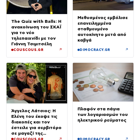
Μεθυσμένος εμβόλισε
The Quiz with Balls: Η
επανειλημμένα
ανακοίνωση του ΣΚΑΪ
σταθμευμένο
για το νέο
αυτοκίνητο μετά από
τηλεπαιχνίδι με τον
καβγά
Γιάννη Τσιμιτσέλη
↗
↗
COUSCOUS.GR
DIMOCRACY.GR
Πλαφόν στα πάγια
Άγγελος Λάτσιος: Η
των λογαριασμών του
Ελένη του έκοψε τις
ηλεκτρικού ρεύματος
διακοπές και τον
έστειλε για σερβιτόρο
σε μαγαζί της
Πεντέλης – Εκεί θα
↗
↗
COUSCOUS.GR
DIMOCRACY.GR