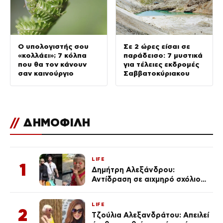
Ο υπολογιστής σου
Σε 2 ώρες είσαι σε
«κολλάει»; 7 κόλπα
παράδεισο: 7 μυστικά
που θα τον κάνουν
για τέλειες εκδρομές
σαν καινούργιο
Σαββατοκύριακου
//
ΔΗΜΟΦΙΛΗ
LIFE
1
Δημήτρη Αλεξάνδρου:
Αντίδραση σε αιχμηρό σχόλιο
για την Τούνη με αφορμή το
μεγάλωμα του Πάρη
LIFE
2
Τζούλια Αλεξανδράτου: Απειλεί