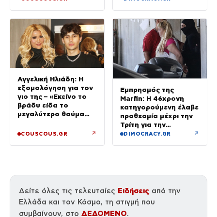
δουλεύει όλο τον
Αύγουστο
Αγγελική Ηλιάδη: Η
εξομολόγηση για τον
Εμπρησμός της
γιο της – «Εκείνο το
Marfin: Η 46χρονη
βράδυ είδα το
κατηγορούμενη έλαβε
μεγαλύτερο θαύμα
προθεσμία μέχρι την
της ζωής μου»
Τρίτη για την
απολογία της
↗
↗
COUSCOUS.GR
DIMOCRACY.GR
Ειδήσεις
Δείτε όλες τις τελευταίες
από την
Ελλάδα και τον Κόσμο, τη στιγμή που
ΔΕΔΟΜΕΝΟ
συμβαίνουν, στο
.