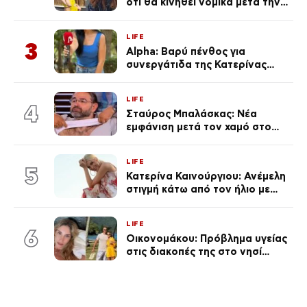
ότι θα κινηθεί νομικά μετά την
ανάρτηση της Δημουλίδου
LIFE
3
Alpha: Βαρύ πένθος για
συνεργάτιδα της Κατερίνας
Καινούργιου – «Κουράστηκες
πολύ… Απόψε είσαι στα χέρια
LIFE
του Θεού»
4
Σταύρος Μπαλάσκας: Νέα
εμφάνιση μετά τον χαμό στο
«Πρωινό» (Φωτογραφία)
LIFE
5
Κατερίνα Καινούργιου: Ανέμελη
στιγμή κάτω από τον ήλιο με
τους followers της
(φωτογραφία)
LIFE
6
Οικονομάκου: Πρόβλημα υγείας
στις διακοπές της στο νησί
Μπόρα Μπόρα – «Έσκασε όλη η
κούραση του χειμώνα»