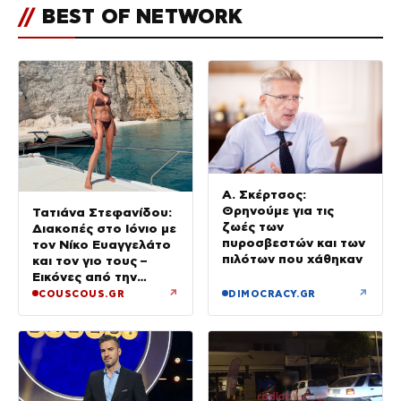
//
BEST OF NETWORK
Α. Σκέρτσος:
Θρηνούμε για τις
Τατιάνα Στεφανίδου:
ζωές των
Διακοπές στο Ιόνιο με
πυροσβεστών και των
τον Νίκο Ευαγγελάτο
πιλότων που χάθηκαν
και τον γιο τους –
Εικόνες από την
Κεφαλονιά
↗
↗
COUSCOUS.GR
DIMOCRACY.GR