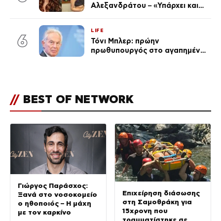
Αλεξανδράτου – «Υπάρχει και
ένα μικρό παιδί πίσω που
χρειάζεται τη μάνα του»
LIFE
6
Τόνι Μπλερ: πρώην
πρωθυπουργός στο αγαπημένο
του Πόρτο Χέλι
//
BEST OF NETWORK
Γιώργος Παράσχος:
Επιχείρηση διάσωσης
Ξανά στο νοσοκομείο
στη Σαμοθράκη για
ο ηθοποιός – Η μάχη
15χρονη που
με τον καρκίνο
τραυματίστηκε σε