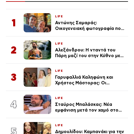
LIFE
1
Αντώνης Σαμαράς:
Οικογενειακή φωτογραφία που
ανάρτησε ο γιος του λίγο πριν
από την επέτειο θανάτου της
LIFE
Λένας
2
Αλεξάνδρου: Η νταντά του
Πάρη μαζί του στην Κύθνο με
τον μικρό και την Ελληνίδου
(Φωτογραφίες)
LIFE
3
Γαρυφαλλιά Καληφώνη και
Χρήστος Μάστορας: Οι
χωριστές διακοπές και η
επέτειος που φέτος πέρασε
LIFE
απαρατήρητη
4
Σταύρος Μπαλάσκας: Νέα
εμφάνιση μετά τον χαμό στο
«Πρωινό» (Φωτογραφία)
LIFE
5
Δημουλίδου: Καμπανάκι για την