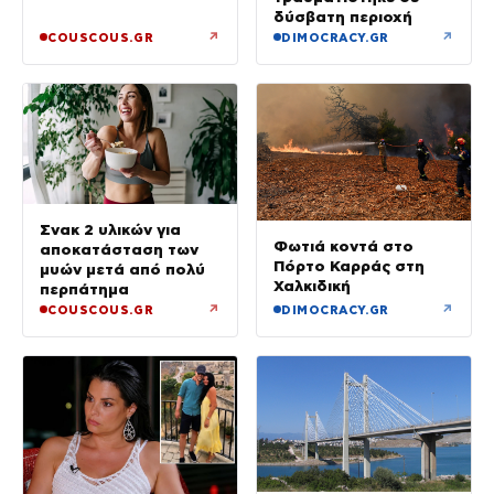
δύσβατη περιοχή
↗
↗
COUSCOUS.GR
DIMOCRACY.GR
Σνακ 2 υλικών για
Φωτιά κοντά στο
αποκατάσταση των
Πόρτο Καρράς στη
μυών μετά από πολύ
Χαλκιδική
περπάτημα
↗
↗
COUSCOUS.GR
DIMOCRACY.GR