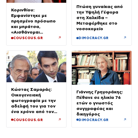
Πτώση γυναίκας από
Κορινθίου:
την Υψηλή Γέφυρα
Εμφανίστηκε με
στη Χαλκίδα –
πρησμένο πρόσωπο
Μεταφέρθηκε στο
και μπράτσα,
νοσοκομείο
«Αισθάνομαι
μπουχτισμένη»
↗
↗
COUSCOUS.GR
DIMOCRACY.GR
(βίντεο)
Κώστας Σαμαράς:
Γιάννης Γρηγοράκης:
Οικογενειακή
Πέθανε σε ηλικία 76
φωτογραφία με την
ετών ο γνωστός
αδελφή του για τον
συγγραφέας και
ένα χρόνο από τον
δικηγόρος
θάνατό της
↗
↗
COUSCOUS.GR
DIMOCRACY.GR