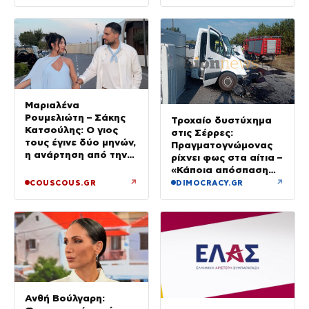
Μαριαλένα
Ρουμελιώτη – Σάκης
Τροχαίο δυστύχημα
Κατσούλης: Ο γιος
στις Σέρρες:
τους έγινε δύο μηνών,
Πραγματογνώμονας
η ανάρτηση από την
ρίχνει φως στα αίτια –
παραλία
«Κάποια απόσπαση
προσοχής, ίσως
↗
↗
COUSCOUS.GR
DIMOCRACY.GR
μίλησε στο κινητό»
Ανθή Βούλγαρη: