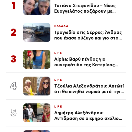
1
Τατιάνα Στεφανίδου – Νίκος
Ευαγγελάτος ποζάρουν με
μαγιό σε παραλία στην
Κεφαλονιά
ΕΛΛΑΔΑ
2
Τραγωδία στις Σέρρες: Άνδρας
που έχασε σύζυγο και γιο στο
τροχαίο λέει «Τα έχασα όλα, κάτι
με τράβαγε στην καρδιά μου»
LIFE
3
Alpha: Βαρύ πένθος για
συνεργάτιδα της Κατερίνας
Καινούργιου – «Κουράστηκες
πολύ… Απόψε είσαι στα χέρια
LIFE
του Θεού»
4
Τζούλια Αλεξανδράτου: Απειλεί
ότι θα κινηθεί νομικά μετά την
ανάρτηση της Δημουλίδου
LIFE
5
Δημήτρη Αλεξάνδρου:
Αντίδραση σε αιχμηρό σχόλιο
για την Τούνη με αφορμή το
μεγάλωμα του Πάρη