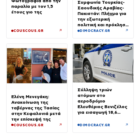
Φωτογραφία από την
Συμφωνία Τουρκίας-
παραλία με τον 1,5
Σαουδικής Αραβίας-
έτους γιο της
Πακιστάν: Πλήγμα για
την εξωτερική
πολιτική και πρόκληση
για την Αθήνα, λέει η
↗
↗
COUSCOUS.GR
DIMOCRACY.GR
ΕΛΑΣ
Σύλληψη τριών
ατόμων στο
Ελένη Μενεγάκη:
αεροδρόμιο
Ανακοίνωση της
Ελευθέριος Βενιζέλος
ταβέρνας της Τασίας
για εισαγωγή 18,6
στην Κεφαλονιά μετά
κιλών υδροπονικής
την επίσκεψή της
κάνναβης σε
↗
↗
COUSCOUS.GR
DIMOCRACY.GR
αποσκευές