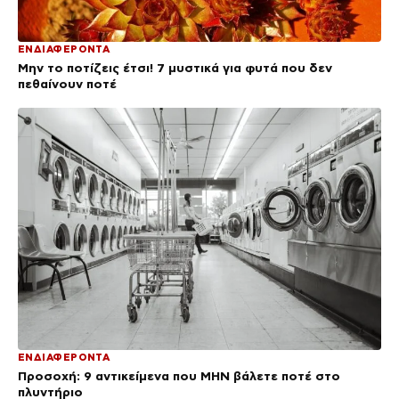
ΕΝΔΙΑΦΕΡΟΝΤΑ
Μην το ποτίζεις έτσι! 7 μυστικά για φυτά που δεν
πεθαίνουν ποτέ
ΕΝΔΙΑΦΕΡΟΝΤΑ
Προσοχή: 9 αντικείμενα που ΜΗΝ βάλετε ποτέ στο
πλυντήριο