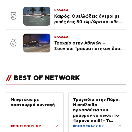
ταινιών, μητέρα ενός παιδιού με
σύντροφο επιχειρηματία
ΕΛΛΑΔΑ
(Φωτογραφίες)
5
Καιρός: Θυελλώδεις άνεμοι με
ριπές έως 80 χλμ/ώρα και «Red
Code» σε 6 περιοχές για
κίνδυνο πυρκαγιάς
ΕΛΛΑΔΑ
6
Τροχαίο στην Αθηνών –
Σουνίου: Τραυματίστηκαν δύο
αστυνομικοί
//
BEST OF NETWORK
Μπιφτέκια με
Τραγωδία στην Πάρο:
παστουρμά συνταγή
Η απέλπιδα
προσπάθεια του
μπάρμαν να σώσει το
4χρονο παιδί – Τι
ερευνούν οι αρχές
↗
↗
COUSCOUS.GR
DIMOCRACY.GR