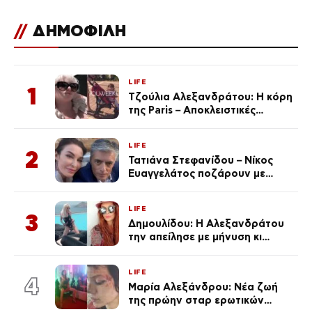
//
ΔΗΜΟΦΙΛΗ
LIFE
1
Τζούλια Αλεξανδράτου: Η κόρη
της Paris – Αποκλειστικές
φωτογραφίες
LIFE
2
Τατιάνα Στεφανίδου – Νίκος
Ευαγγελάτος ποζάρουν με
μαγιό σε παραλία στην
Κεφαλονιά
LIFE
3
Δημουλίδου: Η Αλεξανδράτου
την απείλησε με μήνυση κι
εκείνη απαντά – «Δεν σε
αναγνώρισα, όταν κατάλαβα
LIFE
ποια είσαι σοκαρίστικα»
4
Μαρία Αλεξάνδρου: Νέα ζωή
της πρώην σταρ ερωτικών