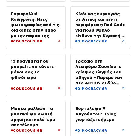
Γαρυφαλλιά
Κίνδυνος πυρκαγιάς
Καληφώνη: Νέες
σε Αττική και πέντε
φωτογραφίες από τις
περιφέρειες: Red Code
διακοπές στην Πάρο
για πολύ υψηλό
με την παρέα της
κίνδυνο την Κυριακή,
με μελτέμια έως 8
↗
↗
COUSCOUS.GR
DIMOCRACY.GR
μποφόρ
15 πράγματα που
Τροχαίο στη
μπορείτε να κάνετε
Λεωφόρο Σουνίου: ο
μόνοι σας το
κρίσιμος ελιγμός του
φθινόπωρο
οδηγού – Παρέμειναν
στο 401 ΣΝ οι δύο
αστυνομικοί
↗
↗
COUSCOUS.GR
DIMOCRACY.GR
Μάσκα μαλλιών: τα
Εορτολόγιο 9
μυστικά για σωστή
Αυγούστου: Ποιος
χρήση και καλύτερο
γιορτάζει σήμερα
αποτέλεσμα
↗
↗
COUSCOUS.GR
DIMOCRACY.GR