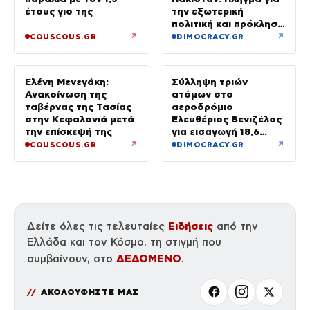
έτους γιο της
την εξωτερική
πολιτική και πρόκληση
για την Αθήνα, λέει η
↗
↗
COUSCOUS.GR
DIMOCRACY.GR
ΕΛΑΣ
Ελένη Μενεγάκη:
Σύλληψη τριών
Ανακοίνωση της
ατόμων στο
ταβέρνας της Τασίας
αεροδρόμιο
στην Κεφαλονιά μετά
Ελευθέριος Βενιζέλος
την επίσκεψή της
για εισαγωγή 18,6
κιλών υδροπονικής
↗
↗
COUSCOUS.GR
DIMOCRACY.GR
κάνναβης σε
αποσκευές
Ειδήσεις
Δείτε όλες τις τελευταίες
από την
Ελλάδα και τον Κόσμο, τη στιγμή που
ΔΕΔΟΜΕΝΟ
συμβαίνουν, στο
.
ΑΚΟΛΟΥΘΗΣΤΕ ΜΑΣ