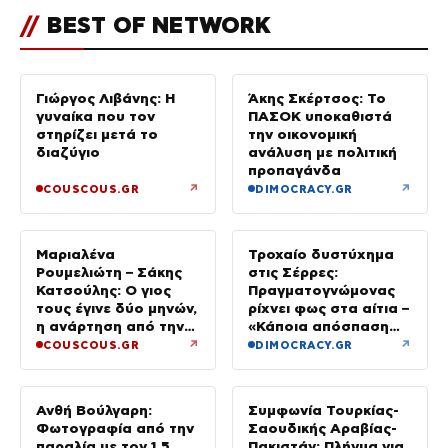
//
BEST OF NETWORK
Γιώργος Λιβάνης: Η
Άκης Σκέρτσος: Το
γυναίκα που τον
ΠΑΣΟΚ υποκαθιστά
στηρίζει μετά το
την οικονομική
διαζύγιο
ανάλυση με πολιτική
προπαγάνδα
↗
↗
COUSCOUS.GR
DIMOCRACY.GR
Μαριαλένα
Τροχαίο δυστύχημα
Ρουμελιώτη – Σάκης
στις Σέρρες:
Κατσούλης: Ο γιος
Πραγματογνώμονας
τους έγινε δύο μηνών,
ρίχνει φως στα αίτια –
η ανάρτηση από την
«Κάποια απόσπαση
παραλία
προσοχής, ίσως
↗
↗
COUSCOUS.GR
DIMOCRACY.GR
μίλησε στο κινητό»
Ανθή Βούλγαρη:
Συμφωνία Τουρκίας-
Φωτογραφία από την
Σαουδικής Αραβίας-
παραλία με τον 1,5
Πακιστάν: Πλήγμα για