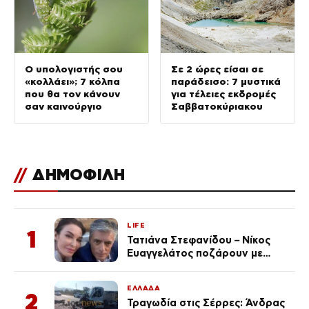
Ο υπολογιστής σου
Σε 2 ώρες είσαι σε
«κολλάει»; 7 κόλπα
παράδεισο: 7 μυστικά
που θα τον κάνουν
για τέλειες εκδρομές
σαν καινούργιο
Σαββατοκύριακου
//
ΔΗΜΟΦΙΛΗ
LIFE
1
Τατιάνα Στεφανίδου – Νίκος
Ευαγγελάτος ποζάρουν με
μαγιό σε παραλία στην
Κεφαλονιά
ΕΛΛΑΔΑ
2
Τραγωδία στις Σέρρες: Άνδρας