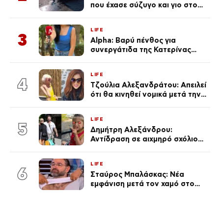
που έχασε σύζυγο και γιο στο
τροχαίο λέει «Τα έχασα όλα, κάτι
με τράβαγε στην καρδιά μου»
LIFE
3
Alpha: Βαρύ πένθος για
συνεργάτιδα της Κατερίνας
Καινούργιου – «Κουράστηκες
πολύ… Απόψε είσαι στα χέρια
LIFE
του Θεού»
4
Τζούλια Αλεξανδράτου: Απειλεί
ότι θα κινηθεί νομικά μετά την
ανάρτηση της Δημουλίδου
LIFE
5
Δημήτρη Αλεξάνδρου:
Αντίδραση σε αιχμηρό σχόλιο
για την Τούνη με αφορμή το
μεγάλωμα του Πάρη
LIFE
6
Σταύρος Μπαλάσκας: Νέα
εμφάνιση μετά τον χαμό στο
«Πρωινό» (Φωτογραφία)