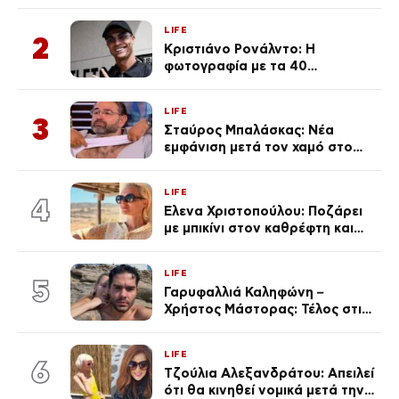
μαγιό σε παραλία στην
Κεφαλονιά
LIFE
2
Κριστιάνο Ρονάλντο: Η
φωτογραφία με τα 40
πανάκριβα αυτοκίνητα στο
γκαράζ του ξεπέρασε τα 20,7
LIFE
εκ. likes
3
Σταύρος Μπαλάσκας: Νέα
εμφάνιση μετά τον χαμό στο
«Πρωινό» (Φωτογραφία)
LIFE
4
Έλενα Χριστοπούλου: Ποζάρει
με μπικίνι στον καθρέφτη και
εντυπωσιάζει – «Χάνουμε
τουλάχιστον 25 κιλά η
LIFE
καθεμία…» (Βίντεο)
5
Γαρυφαλλιά Καληφώνη –
Χρήστος Μάστορας: Τέλος στις
φήμες χωρισμού, όλη η αλήθεια
για τη σχέση τους
LIFE
6
Τζούλια Αλεξανδράτου: Απειλεί
ότι θα κινηθεί νομικά μετά την