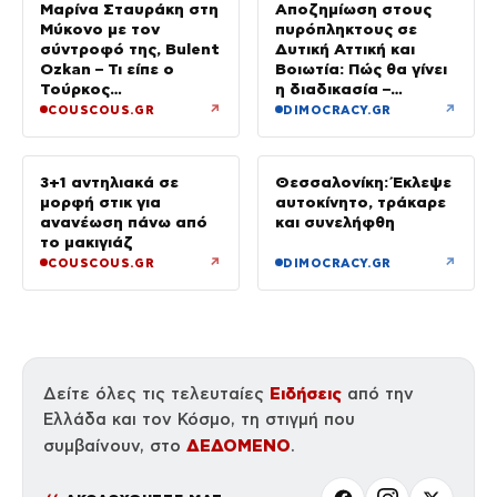
Μαρίνα Σταυράκη στη
Αποζημίωση στους
Μύκονο με τον
πυρόπληκτους σε
σύντροφό της, Bulent
Δυτική Αττική και
Ozkan – Τι είπε ο
Βοιωτία: Πώς θα γίνει
Τούρκος
η διαδικασία –
επιχειρηματίας στην
Ξεκινούν τη Δευτέρα
↗
↗
COUSCOUS.GR
DIMOCRACY.GR
κάμερα
οι αιτήσεις
3+1 αντηλιακά σε
Θεσσαλονίκη: Έκλεψε
μορφή στικ για
αυτοκίνητο, τράκαρε
ανανέωση πάνω από
και συνελήφθη
το μακιγιάζ
↗
↗
COUSCOUS.GR
DIMOCRACY.GR
Ειδήσεις
Δείτε όλες τις τελευταίες
από την
Ελλάδα και τον Κόσμο, τη στιγμή που
ΔΕΔΟΜΕΝΟ
συμβαίνουν, στο
.