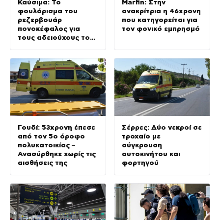
Καύσιμα: Το
Marfin: Στην
φουλάρισμα του
ανακρίτρια η 46χρονη
ρεζερβουάρ
που κατηγορείται για
πονοκέφαλος για
τον φονικό εμπρησμό
τους αδειούχους του
Αυγούστου
Γουδί: 53χρονη έπεσε
Σέρρες: Δύο νεκροί σε
από τον 5ο όροφο
τροχαίο με
πολυκατοικίας –
σύγκρουση
Ανασύρθηκε χωρίς τις
αυτοκινήτου και
αισθήσεις της
φορτηγού