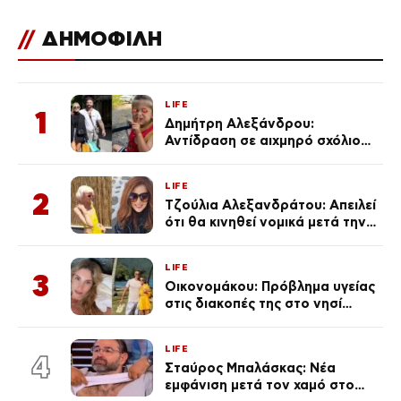
//
ΔΗΜΟΦΙΛΗ
LIFE
1
Δημήτρη Αλεξάνδρου:
Αντίδραση σε αιχμηρό σχόλιο
για την Τούνη με αφορμή το
μεγάλωμα του Πάρη
LIFE
2
Τζούλια Αλεξανδράτου: Απειλεί
ότι θα κινηθεί νομικά μετά την
ανάρτηση της Δημουλίδου
LIFE
3
Οικονομάκου: Πρόβλημα υγείας
στις διακοπές της στο νησί
Μπόρα Μπόρα – «Έσκασε όλη η
κούραση του χειμώνα»
LIFE
4
Σταύρος Μπαλάσκας: Νέα
εμφάνιση μετά τον χαμό στο