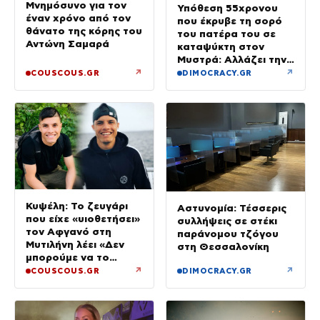
Μνημόσυνο για τον
Υπόθεση 55χρονου
έναν χρόνο από τον
που έκρυβε τη σορό
θάνατο της κόρης του
του πατέρα του σε
Αντώνη Σαμαρά
καταψύκτη στον
Μυστρά: Αλλάζει την
υπερασπιστική του
↗
↗
COUSCOUS.GR
DIMOCRACY.GR
γραμμή
Κυψέλη: Το ζευγάρι
Αστυνομία: Τέσσερις
που είχε «υιοθετήσει»
συλλήψεις σε στέκι
τον Αφγανό στη
παράνομου τζόγου
Μυτιλήνη λέει «Δεν
στη Θεσσαλονίκη
μπορούμε να το
πιστέψουμε»
↗
↗
COUSCOUS.GR
DIMOCRACY.GR