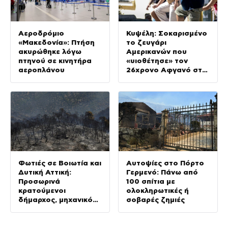
Αεροδρόμιο
Κυψέλη: Σοκαρισμένο
«Μακεδονία»: Πτήση
το ζευγάρι
ακυρώθηκε λόγω
Αμερικανών που
πτηνού σε κινητήρα
«υιοθέτησε» τον
αεροπλάνου
26χρονο Αφγανό στη
Λέσβο
Φωτιές σε Βοιωτία και
Αυτοψίες στο Πόρτο
Δυτική Αττική:
Γερμενό: Πάνω από
Προσωρινά
100 σπίτια με
κρατούμενοι
ολοκληρωτικές ή
δήμαρχος, μηχανικός
σοβαρές ζημιές
και ιδιοκτήτης
αιολικού πάρκου