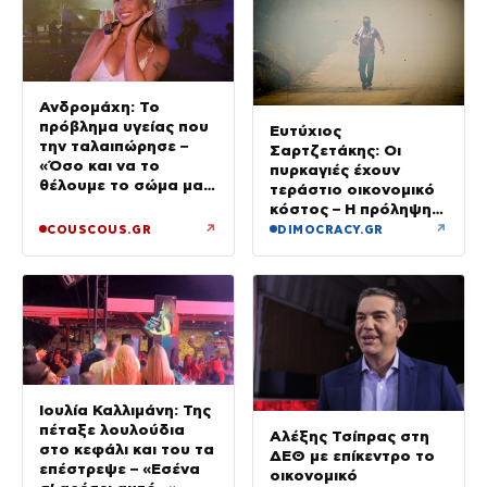
Ανδρομάχη: Το
πρόβλημα υγείας που
Ευτύχιος
την ταλαιπώρησε –
Σαρτζετάκης: Οι
«Όσο και να το
πυρκαγιές έχουν
θέλουμε το σώμα μας
τεράστιο οικονομικό
φωνάζει “όχι”»
κόστος – Η πρόληψη
κοστίζει λιγότερο από
↗
↗
COUSCOUS.GR
DIMOCRACY.GR
την αποκατάσταση
Ιουλία Καλλιμάνη: Της
πέταξε λουλούδια
Αλέξης Τσίπρας στη
στο κεφάλι και του τα
ΔΕΘ με επίκεντρο το
επέστρεψε – «Εσένα
οικονομικό