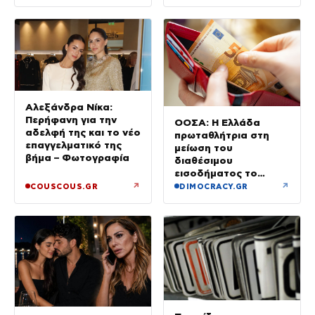
Αλεξάνδρα Νίκα:
Περήφανη για την
ΟΟΣΑ: Η Ελλάδα
αδελφή της και το νέο
πρωταθλήτρια στη
επαγγελματικό της
μείωση του
βήμα – Φωτογραφία
διαθέσιμου
εισοδήματος το
πρώτο τρίμηνο του
↗
↗
COUSCOUS.GR
DIMOCRACY.GR
2026