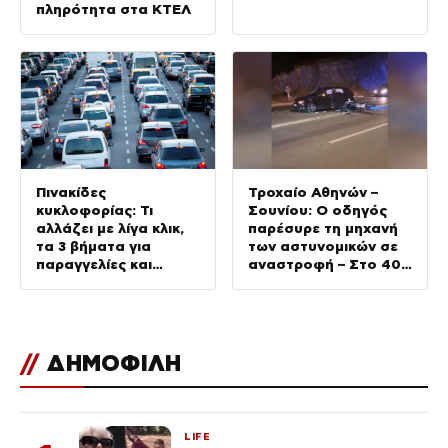
πληρότητα στα ΚΤΕΛ
Πινακίδες
Τροχαίο Αθηνών –
κυκλοφορίας: Τι
Σουνίου: Ο οδηγός
αλλάζει με λίγα κλικ,
παρέσυρε τη μηχανή
τα 3 βήματα για
των αστυνομικών σε
παραγγελίες και
αναστροφή – Στο 401
έκδοση –
ΣΝ οι δύο τραυματίες
Αυστηροποιούνται οι
κυρώσεις για
παραβάσεις
//
ΔΗΜΟΦΙΛΗ
LIFE