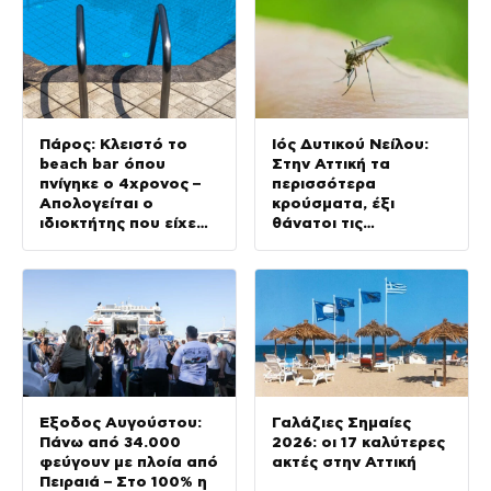
Πάρος: Κλειστό το
Ιός Δυτικού Νείλου:
beach bar όπου
Στην Αττική τα
πνίγηκε ο 4χρονος –
περισσότερα
Απολογείται ο
κρούσματα, έξι
ιδιοκτήτης που είχε
θάνατοι τις
δηλωθεί
τελευταίες ημέρες
ναυαγοσώστης
Έξοδος Αυγούστου:
Γαλάζιες Σημαίες
Πάνω από 34.000
2026: οι 17 καλύτερες
φεύγουν με πλοία από
ακτές στην Αττική
Πειραιά – Στο 100% η