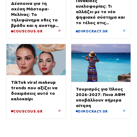
Πινακίδες
Δέσποινα για τη
κυκλοφορίας: Τι
σχέση Μάστορα-
αλλάζει με το νέο
Μελίνας: Το
ψηφιακό σύστημα και
τηλεφώνημα χθες το
το τέλος στις
βράδυ και η αυστηρή
καθυστερήσεις
προειδοποίηση
↗
↗
COUSCOUS.GR
DIMOCRACY.GR
TikTok viral makeup
trends που αξίζει να
Τουρισμός για Όλους
δοκιμάσεις αυτό το
2026-2027: Ποια ΑΦΜ
καλοκαίρι
υποβάλλουν σήμερα
αίτηση
↗
↗
COUSCOUS.GR
DIMOCRACY.GR