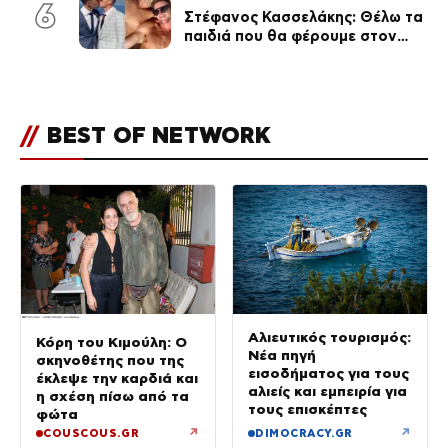
6
Στέφανος Κασσελάκης: Θέλω τα
παιδιά που θα φέρουμε στον
κόσμο να… – Αποκάλυψη για την
οικογένεια με τον Τάιλερ
//
BEST OF NETWORK
Αλιευτικός τουρισμός:
Κόρη του Κιμούλη: Ο
Νέα πηγή
σκηνοθέτης που της
εισοδήματος για τους
έκλεψε την καρδιά και
αλιείς και εμπειρία για
η σχέση πίσω από τα
τους επισκέπτες
φώτα
↗
↗
COUSCOUS.GR
DIMOCRACY.GR