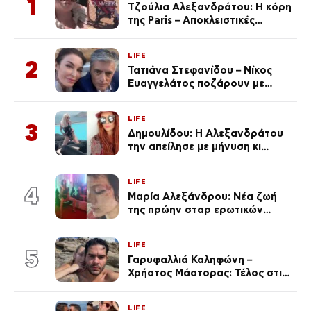
1
Τζούλια Αλεξανδράτου: Η κόρη
της Paris – Αποκλειστικές
φωτογραφίες
LIFE
2
Τατιάνα Στεφανίδου – Νίκος
Ευαγγελάτος ποζάρουν με
μαγιό σε παραλία στην
Κεφαλονιά
LIFE
3
Δημουλίδου: Η Αλεξανδράτου
την απείλησε με μήνυση κι
εκείνη απαντά – «Δεν σε
αναγνώρισα, όταν κατάλαβα
LIFE
ποια είσαι σοκαρίστικα»
4
Μαρία Αλεξάνδρου: Νέα ζωή
της πρώην σταρ ερωτικών
ταινιών, μητέρα ενός παιδιού με
σύντροφο επιχειρηματία
LIFE
(Φωτογραφίες)
5
Γαρυφαλλιά Καληφώνη –
Χρήστος Μάστορας: Τέλος στις
φήμες χωρισμού, όλη η αλήθεια
για τη σχέση τους
LIFE