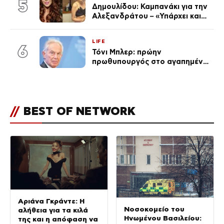
5
Δημουλίδου: Καμπανάκι για την
Αλεξανδράτου – «Υπάρχει και
ένα μικρό παιδί πίσω που
χρειάζεται τη μάνα του»
LIFE
6
Τόνι Μπλερ: πρώην
πρωθυπουργός στο αγαπημένο
του Πόρτο Χέλι
//
BEST OF NETWORK
Αριάνα Γκράντε: Η
Νοσοκομείο του
αλήθεια για τα κιλά
Ηνωμένου Βασιλείου:
της και η απόφαση να