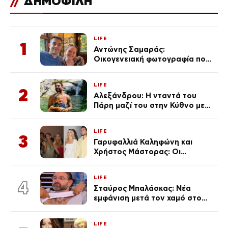
//
ΔΗΜΟΦΙΛΗ
LIFE
1
Αντώνης Σαμαράς:
Οικογενειακή φωτογραφία που
ανάρτησε ο γιος του λίγο πριν
από την επέτειο θανάτου της
LIFE
Λένας
2
Αλεξάνδρου: Η νταντά του
Πάρη μαζί του στην Κύθνο με
τον μικρό και την Ελληνίδου
(Φωτογραφίες)
LIFE
3
Γαρυφαλλιά Καληφώνη και
Χρήστος Μάστορας: Οι
χωριστές διακοπές και η
επέτειος που φέτος πέρασε
LIFE
απαρατήρητη
4
Σταύρος Μπαλάσκας: Νέα
εμφάνιση μετά τον χαμό στο
«Πρωινό» (Φωτογραφία)
LIFE