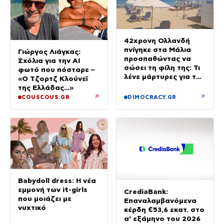
42χρονη Ολλανδή
πνίγηκε στα Μάλια
Γιώργος Λιάγκας:
προσπαθώντας να
Σχόλια για την ΑΙ
σώσει τη φίλη της: Τι
φωτό που πόσταρε –
λένε μάρτυρες για τον
«Ο Τζορτζ Κλούνεϊ
πανικό
της Ελλάδας…»
↗
↗
COUSCOUS.GR
DIMOCRACY.GR
Babydoll dress: Η νέα
εμμονή των it-girls
CrediaBank:
που μοιάζει με
Επαναλαμβανόμενα
νυχτικό
κέρδη €53,6 εκατ. στο
α’ εξάμηνο του 2026