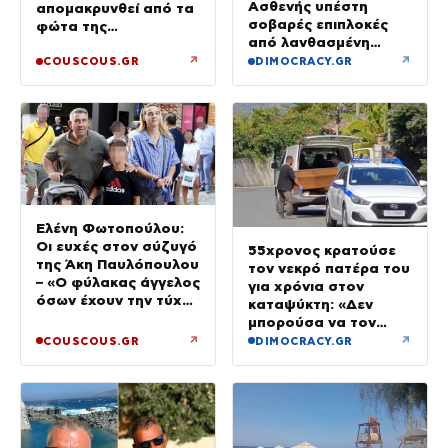
Ασθενής υπέστη
απομακρυνθεί από τα
σοβαρές επιπλοκές
φώτα της
από λανθασμένη
δημοσιότητας
σύνδεση εντέρου και
↗
↗
COUSCOUS.GR
DIMOCRACY.GR
στομάχου
Ελένη Φωτοπούλου:
Οι ευχές στον σύζυγό
55χρονος κρατούσε
της Άκη Παυλόπουλου
τον νεκρό πατέρα του
– «Ο φύλακας άγγελος
για χρόνια στον
όσων έχουν την τύχη
καταψύκτη: «Δεν
να βρίσκονται κοντά
μπορούσα να τον
του»
αποχωριστώ»
↗
↗
COUSCOUS.GR
DIMOCRACY.GR