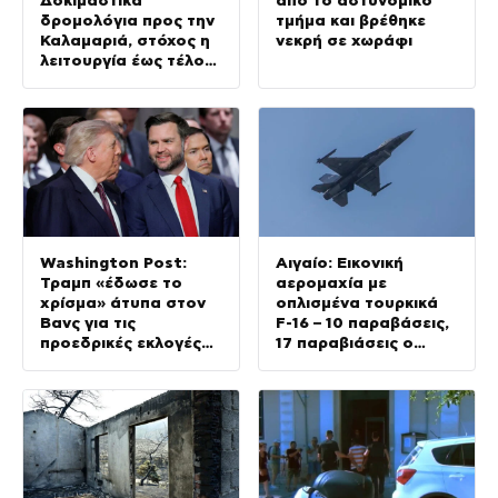
δρομολόγια προς την
τμήμα και βρέθηκε
Καλαμαριά, στόχος η
νεκρή σε χωράφι
λειτουργία έως τέλος
Αυγούστου
Washington Post:
Αιγαίο: Εικονική
Τραμπ «έδωσε το
αερομαχία με
χρίσμα» άτυπα στον
οπλισμένα τουρκικά
Βανς για τις
F-16 – 10 παραβάσεις,
προεδρικές εκλογές
17 παραβιάσεις ο
του 2028
απολογισμός