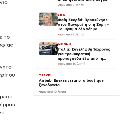
νιο,
πριν από 2 λεπτά
LIFE
Φαίη Σκορδά: Προσκύνησε
στον Πανορμίτη στη Σύμη –
Το μήνυμα όλο νόημα
πριν από 2 λεπτά
ε το
οφίας
ΔΙΕΘΝΗ
Ιταλία: Συνελήφθη 16χρονος
για τρομοκρατική
προπαγάνδα έξω από τη
Φλωρεντία
πριν από 10 λεπτά
ίνητο
ερίπου
TRAVEL
Airbnb: Επεκτείνεται στα boutique
ξενοδοχεία
πριν από 12 λεπτά
άμεσα
LIFE
Θέρμου
Ιωάννα Σιαμπάνη: Θηλάζει
να
τον γιο της και στέλνει
μήνυμα στις νέες μαμάδες
πριν από 21 λεπτά