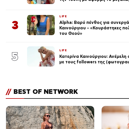
LIFE
3
Alpha: Βαρύ πένθος για συνεργά
Καινούργιου – «Κουράστηκες πο
του Θεού»
LIFE
5
Κατερίνα Καινούργιου: Ανέμελη 
με τους followers της (φωτογρα
//
BEST OF NETWORK