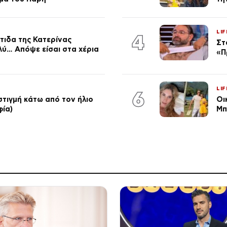
LIF
4
τιδα της Κατερίνας
Στ
λύ… Απόψε είσαι στα χέρια
«Π
LIF
6
στιγμή κάτω από τον ήλιο
Οι
φία)
Μπ