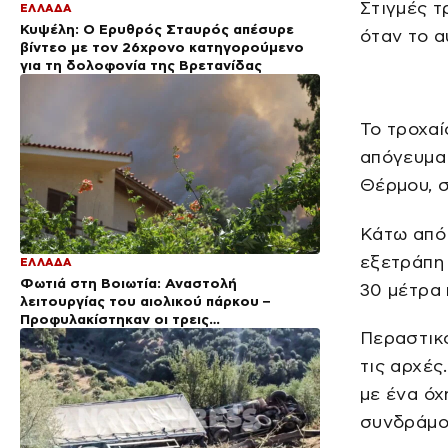
Στιγμές τ
ΕΛΛΑΔΑ
Κυψέλη: Ο Ερυθρός Σταυρός απέσυρε
όταν το α
βίντεο με τον 26χρονο κατηγορούμενο
για τη δολοφονία της Βρετανίδας
Το τροχαί
απόγευμα 
Θέρμου, σ
Κάτω από 
εξετράπη 
ΕΛΛΑΔΑ
Φωτιά στη Βοιωτία: Αναστολή
30 μέτρα 
λειτουργίας του αιολικού πάρκου –
Προφυλακίστηκαν οι τρεις
Περαστικο
κατηγορούμενοι
τις αρχές
με ένα όχ
συνδράμου