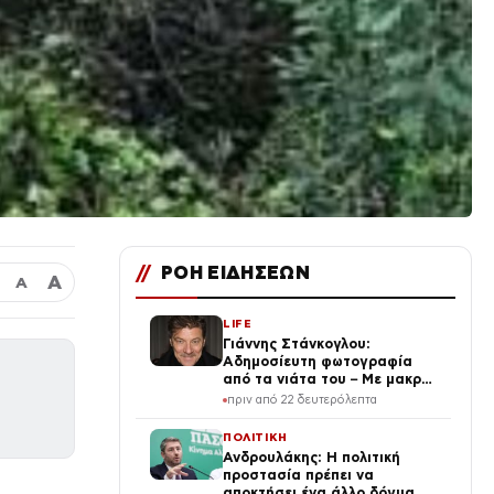
//
ΡΟΗ ΕΙΔΗΣΕΩΝ
Α
Α
LIFE
Γιάννης Στάνκογλου:
Αδημοσίευτη φωτογραφία
από τα νιάτα του – Με μακρύ
μαλλί, τσιγάρο και ουίσκι
πριν από 22 δευτερόλεπτα
ΠΟΛΙΤΙΚΗ
Ανδρουλάκης: Η πολιτική
προστασία πρέπει να
αποκτήσει ένα άλλο δόγμα