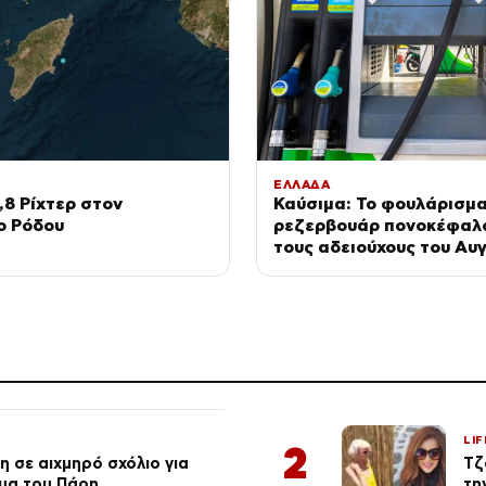
ΕΛΛΑΔΑ
,8 Ρίχτερ στον
Καύσιμα: Το φουλάρισμα
ο Ρόδου
ρεζερβουάρ πονοκέφαλο
τους αδειούχους του Αυ
LIF
2
 σε αιχμηρό σχόλιο για
Τζ
μα του Πάρη
τη