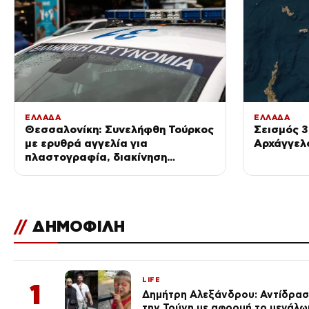
ΕΛΛΑΔΑ
ΕΛΛΑΔΑ
Θεσσαλονίκη: Συνελήφθη Τούρκος
Σεισμός 3
με ερυθρά αγγελία για
Αρχάγγελ
πλαστογραφία, διακίνηση
ναρκωτικών, οπλοκατοχή και
ληστεία
//
ΔΗΜΟΦΙΛΗ
LIFE
1
Δημήτρη Αλεξάνδρου: Αντίδραση
την Τούνη με αφορμή το μεγάλω