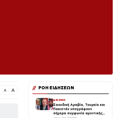
//
ΡΟΗ ΕΙΔΗΣΕΩΝ
Α
Α
ΔΙΕΘΝΗ
Σαουδική Αραβία, Τουρκία και
Πακιστάν υπογράφουν
σήμερα συμφωνία αμυντικής
συνεργασίας εν μέσω της