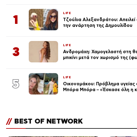
LIFE
1
Τζούλια Αλεξανδράτου: Απειλεί ό
την ανάρτηση της Δημουλίδου
LIFE
3
Ανδρομάχη: Χαμογελαστή στη θά
μπικίνι μετά τον χωρισμό της (
LIFE
5
Οικονομάκου: Πρόβλημα υγείας σ
Μπόρα Μπόρα – «Έσκασε όλη η 
//
BEST OF NETWORK