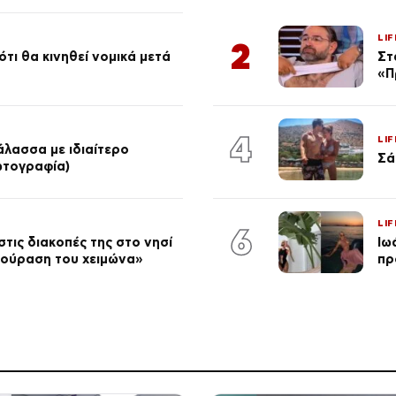
LIF
2
τι θα κινηθεί νομικά μετά
Στ
«Π
4
LIF
λασσα με ιδιαίτερο
Σά
φωτογραφία)
LIF
6
τις διακοπές της στο νησί
Ιω
κούραση του χειμώνα»
πρ