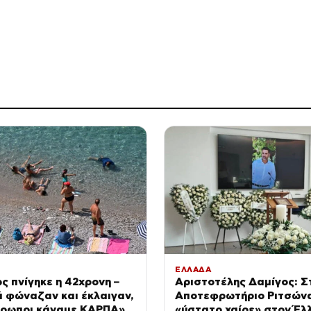
ΕΛΛΑΔΑ
ς πνίγηκε η 42χρονη –
Αριστοτέλης Δαμίγος: Σ
ά φώναζαν και έκλαιγαν,
Αποτεφρωτήριο Ριτσώνα
θρωποι κάναμε ΚΑΡΠΑ»
«ύστατο χαίρε» στον Έλ