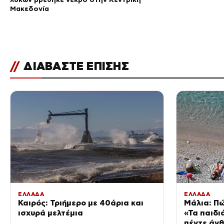
Μακεδονία
//
ΔΙΑΒΑΣΤΕ ΕΠΙΣΗΣ
ΕΛΛΑΔΑ
ΕΛΛΑΔΑ
Καιρός: Τριήμερο με 40άρια και
Μάλια: Πώ
ισχυρά μελτέμια
«Τα παιδι
πέντε άν