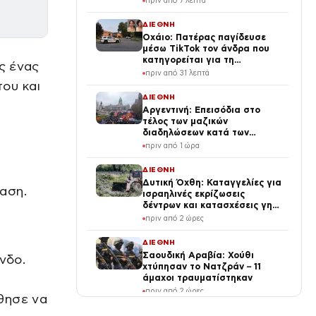
πριν από 7 λεπτά
κρίσης στη Μέση Ανατολή
ΔΙΕΘΝΗ
Οχάιο: Πατέρας παγίδευσε
μέσω TikTok τον άνδρα που
κατηγορείται για τη
ς ένας
σεξουαλική κακοποίηση της
πριν από 31 λεπτά
κόρης του και τον
ου και
πυροβόλησε
ΔΙΕΘΝΗ
Αργεντινή: Επεισόδια στο
τέλος των μαζικών
διαδηλώσεων κατά των
μεταρρυθμίσεων Μιλέι, βίντεο
πριν από 1 ώρα
ΔΙΕΘΝΗ
Δυτική Όχθη: Καταγγελίες για
αση.
ισραηλινές εκρίζωσεις
δέντρων και κατασχέσεις γης
στην Τζενίν
πριν από 2 ώρες
ΔΙΕΘΝΗ
Σαουδική Αραβία: Χούθι
νδο.
χτύπησαν το Νατζράν – 11
άμαχοι τραυματίστηκαν
πριν από 2 ώρες
θησε να
ΔΙΕΘΝΗ