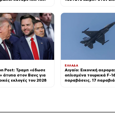
σύνδεσμο του ελικοπτέρ
έπεσε στην Ψάθα
ΕΛΛΑΔΑ
n Post: Τραμπ «έδωσε
Αιγαίο: Εικονική αερομα
» άτυπα στον Βανς για
οπλισμένα τουρκικά F-16
ρικές εκλογές του 2028
παραβάσεις, 17 παραβιά
απολογισμός