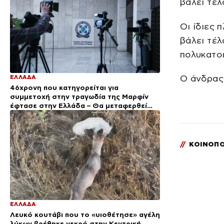
βάλει τέλ
Οι ίδιες
βάλει τέ
πολυκατοι
Ο άνδρας
ΕΛΛΑΔΑ
46χρονη που κατηγορείται για
συμμετοχή στην τραγωδία της Μαρφίν
έφτασε στην Ελλάδα – Θα μεταφερθεί
στη ΓΑΔΑ
//
ΚΟΙΝΟΠΟ
ΕΛΛΑΔΑ
Λευκό κουτάβι που το «υιοθέτησε» αγέλη
λύκων βρέθηκε νεκρό στην Κεντρική