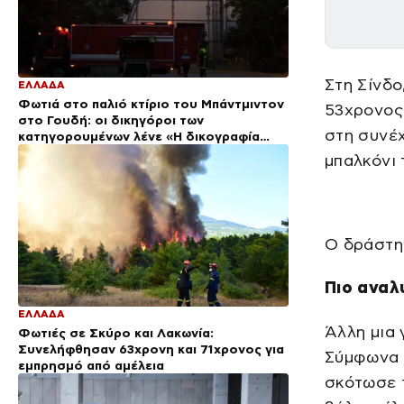
Στη Σίνδο
ΕΛΛΑΔΑ
Φωτιά στο παλιό κτίριο του Μπάντμιντον
53χρονος
στο Γουδή: οι δικηγόροι των
στη συνέχ
κατηγορουμένων λένε «Η δικογραφία
περιέχει πλήθος ελλείψεων και σοβαρών
μπαλκόνι
κενών»
Ο δράστη
Πιο αναλ
ΕΛΛΑΔΑ
Άλλη μια 
Φωτιές σε Σκύρο και Λακωνία:
Συνελήφθησαν 63χρονη και 71χρονος για
Σύμφωνα 
εμπρησμό από αμέλεια
σκότωσε 