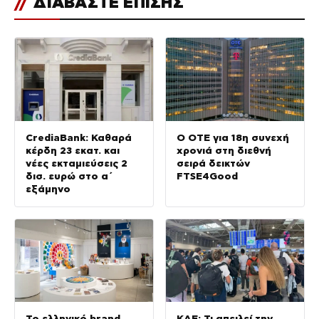
//
ΔΙΑΒΑΣΤΕ ΕΠΙΣΗΣ
CrediaBank: Καθαρά
Ο ΟΤΕ για 18η συνεχή
κέρδη 23 εκατ. και
χρονιά στη διεθνή
νέες εκταμιεύσεις 2
σειρά δεικτών
δισ. ευρώ στο α΄
FTSE4Good
εξάμηνο
Το ελληνικό brand
ΚΑΕ: Τι απειλεί την