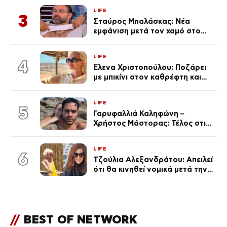
γκαράζ του ξεπέρασε τα 20,7
LIFE
εκ. likes
3
Σταύρος Μπαλάσκας: Νέα
εμφάνιση μετά τον χαμό στο
«Πρωινό» (Φωτογραφία)
LIFE
4
Έλενα Χριστοπούλου: Ποζάρει
με μπικίνι στον καθρέφτη και
εντυπωσιάζει – «Χάνουμε
τουλάχιστον 25 κιλά η
LIFE
καθεμία…» (Βίντεο)
5
Γαρυφαλλιά Καληφώνη –
Χρήστος Μάστορας: Τέλος στις
φήμες χωρισμού, όλη η αλήθεια
για τη σχέση τους
LIFE
6
Τζούλια Αλεξανδράτου: Απειλεί
ότι θα κινηθεί νομικά μετά την
ανάρτηση της Δημουλίδου
//
BEST OF NETWORK