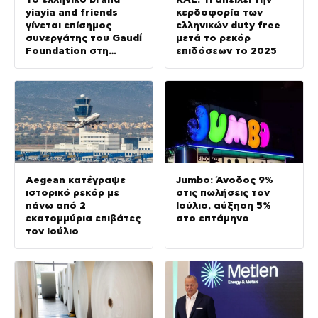
yiayia and friends
κερδοφορία των
γίνεται επίσημος
ελληνικών duty free
συνεργάτης του Gaudí
μετά το ρεκόρ
Foundation στη
επιδόσεων το 2025
διεθνή έκθεση GAUDÍ:
Back to the Origins
Aegean κατέγραψε
Jumbo: Άνοδος 9%
ιστορικό ρεκόρ με
στις πωλήσεις τον
πάνω από 2
Ιούλιο, αύξηση 5%
εκατομμύρια επιβάτες
στο επτάμηνο
τον Ιούλιο