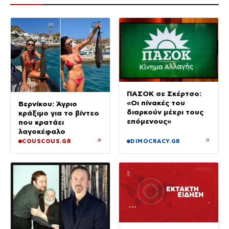
ΠΑΣΟΚ σε Σκέρτσο:
«Οι πίνακές του
Βερνίκου: Άγριο
διαρκούν μέχρι τους
κράξιμο για το βίντεο
επόμενους»
που κρατάει
λαγοκέφαλο
↗
↗
COUSCOUS.GR
DIMOCRACY.GR