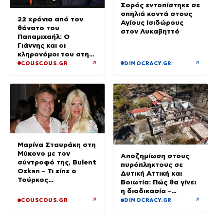
Σορός εντοπίστηκε σε
σπηλιά κοντά στους
22 χρόνια από τον
Αγίους Ισιδώρους
θάνατο του
στον Λυκαβηττό
Παπαμιχαήλ: Ο
Γιάννης και οι
κληρονόμοι του στη
διαθήκη
↗
↗
COUSCOUS.GR
DIMOCRACY.GR
Μαρίνα Σταυράκη στη
Μύκονο με τον
Αποζημίωση στους
σύντροφό της, Bulent
πυρόπληκτους σε
Ozkan – Τι είπε ο
Δυτική Αττική και
Τούρκος
Βοιωτία: Πώς θα γίνει
επιχειρηματίας στην
η διαδικασία –
κάμερα
Ξεκινούν τη Δευτέρα
↗
↗
COUSCOUS.GR
DIMOCRACY.GR
οι αιτήσεις