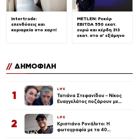
Intertrade:
METLEN: Ρεκόρ
επενδύσεις και
EBITDA 550 εκατ.
κυριαρχία στο χαρτί
ευρώ και κέρδη 313
εκατ. στο α’ εξάμηνο
//
ΔΗΜΟΦΙΛΗ
LIFE
1
Τατιάνα Στεφανίδου – Νίκος
Ευαγγελάτος ποζάρουν με
μαγιό σε παραλία στην
Κεφαλονιά
LIFE
2
Κριστιάνο Ρονάλντο: Η
φωτογραφία με τα 40
πανάκριβα αυτοκίνητα στο