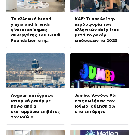
Το ελληνικό brand
ΚΑΕ: Τι απειλεί την
yiayia and friends
κερδοφορία των
γίνεται επίσημος
ελληνικών duty free
συνεργάτης του Gaudí
μετά το ρεκόρ
Foundation στη
επιδόσεων το 2025
διεθνή έκθεση GAUDÍ:
Back to the Origins
Aegean κατέγραψε
Jumbo: Άνοδος 9%
ιστορικό ρεκόρ με
στις πωλήσεις τον
πάνω από 2
Ιούλιο, αύξηση 5%
εκατομμύρια επιβάτες
στο επτάμηνο
τον Ιούλιο