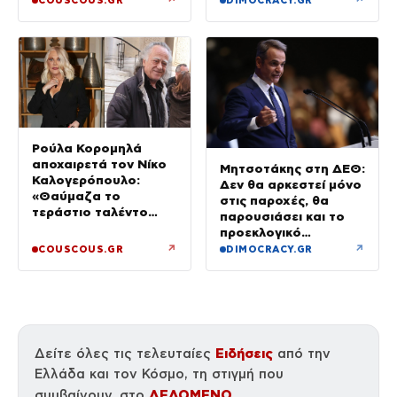
COUSCOUS.GR
DIMOCRACY.GR
Ρούλα Κορομηλά
αποχαιρετά τον Νίκο
Μητσοτάκης στη ΔΕΘ:
Καλογερόπουλο:
Δεν θα αρκεστεί μόνο
«Θαύμαζα το
στις παροχές, θα
τεράστιο ταλέντο
παρουσιάσει και το
του»
προεκλογικό
πρόγραμμα της ΝΔ
↗
↗
COUSCOUS.GR
DIMOCRACY.GR
Ειδήσεις
Δείτε όλες τις τελευταίες
από την
Ελλάδα και τον Κόσμο, τη στιγμή που
ΔΕΔΟΜΕΝΟ
συμβαίνουν, στο
.