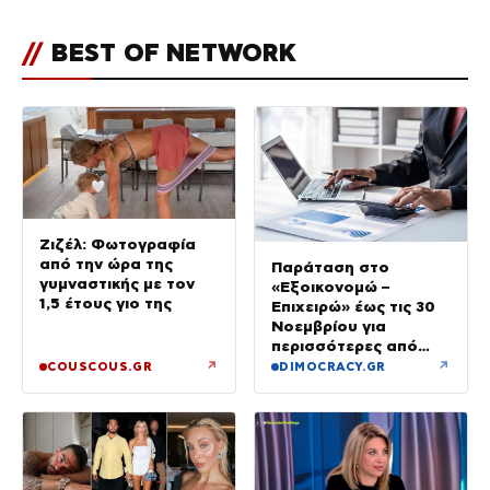
ποια είσαι σοκαρίστικα»
//
BEST OF NETWORK
Ζιζέλ: Φωτογραφία
από την ώρα της
Παράταση στο
γυμναστικής με τον
«Εξοικονομώ –
1,5 έτους γιο της
Επιχειρώ» έως τις 30
Νοεμβρίου για
περισσότερες από
400 επιχειρήσεις
↗
↗
COUSCOUS.GR
DIMOCRACY.GR