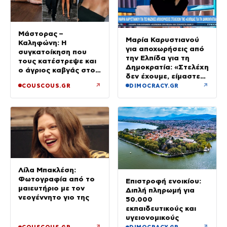
Μάστορας –
Μαρία Καρυστιανού
Καληφώνη: Η
για αποχωρήσεις από
συγκατοίκηση που
την Ελπίδα για τη
τους κατέστρεψε και
Δημοκρατία: «Στελέχη
ο άγριος καβγάς στο
δεν έχουμε, είμαστε
ίδιο νησί
όλοι απλοί
↗
↗
COUSCOUS.GR
DIMOCRACY.GR
στρατιώτες»
Λίλα Μπακλέση:
Φωτογραφία από το
Επιστροφή ενοικίου:
μαιευτήριο με τον
Διπλή πληρωμή για
νεογέννητο γιο της
50.000
εκπαιδευτικούς και
υγειονομικούς
↗
↗