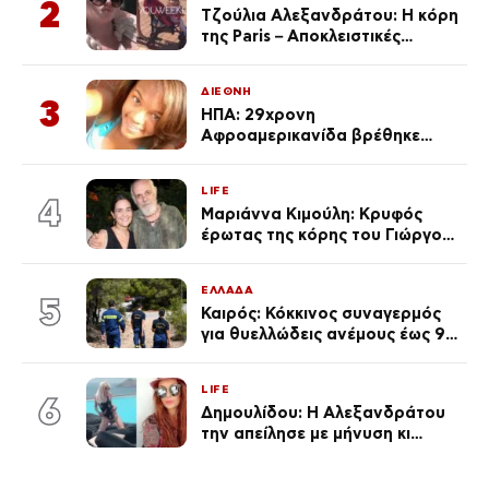
2
Τζούλια Αλεξανδράτου: Η κόρη
της Paris – Αποκλειστικές
φωτογραφίες
ΔΙΕΘΝΗ
3
ΗΠΑ: 29χρονη
Αφροαμερικανίδα βρέθηκε
απαγχονισμένη σε δέντρο στον
Μισισιπή
LIFE
4
Μαριάννα Κιμούλη: Κρυφός
έρωτας της κόρης του Γιώργου,
είναι μαζί 4 χρόνια,
φωτογραφίες του
ΕΛΛΑΔΑ
5
Καιρός: Κόκκινος συναγερμός
για θυελλώδεις ανέμους έως 9
μποφόρ – Οι περιοχές που
ανησυχούν τους ειδικούς
LIFE
6
Δημουλίδου: Η Αλεξανδράτου
την απείλησε με μήνυση κι
εκείνη απαντά – «Δεν σε
αναγνώρισα, όταν κατάλαβα