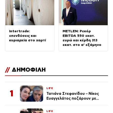
Intertrade:
METLEN: Ρεκόρ
επενδύσεις και
EBITDA 550 εκατ.
κυριαρχία στο χαρτί
ευρώ και κέρδη 313
εκατ. στο α’ εξάμηνο
//
ΔΗΜΟΦΙΛΗ
LIFE
1
Τατιάνα Στεφανίδου – Νίκος
Ευαγγελάτος ποζάρουν με
μαγιό σε παραλία στην
Κεφαλονιά
LIFE