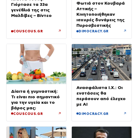
Φωτιά στον Κουβαρά
Γιόρτασε τα 33α
Αττικής –
γενέθλιά της στις
Κινητοποιήθηκαν
Μαλδίβες – Βίντεο
ισχυρές δυνάμεις της
Πυροσβεστικής
↗
↗
COUSCOUS.GR
DIMOCRACY.GR
Ανασφάλιστα Ι.Χ.: Οι
Δίαιτα ή γυμναστική:
ενστάσεις θα
Τι είναι πιο σημαντικό
περάσουν από έλεγχο
για την υγεία και το
με AI
βάρος μας;
↗
↗
COUSCOUS.GR
DIMOCRACY.GR