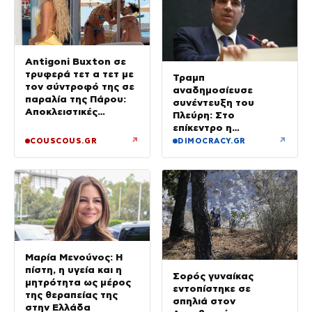
Antigoni Buxton σε
τρυφερά τετ α τετ με
Τραμπ
τον σύντροφό της σε
αναδημοσίευσε
παραλία της Πάρου:
συνέντευξη του
Αποκλειστικές
Πλεύρη: Στο
φωτογραφίες
επίκεντρο η
μεταναστευτική
↗
↗
COUSCOUS.GR
DIMOCRACY.GR
πολιτική της Ελλάδας
Μαρία Μενούνος: Η
πίστη, η υγεία και η
Σορός γυναίκας
μητρότητα ως μέρος
εντοπίστηκε σε
της θεραπείας της
σπηλιά στον
στην Ελλάδα