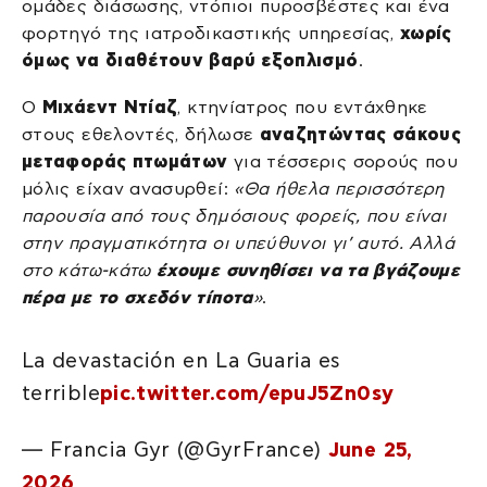
ομάδες διάσωσης, ντόπιοι πυροσβέστες και ένα
φορτηγό της ιατροδικαστικής υπηρεσίας,
χωρίς
όμως να διαθέτουν βαρύ εξοπλισμό
.
Ο
Μιχάεντ Ντίαζ
, κτηνίατρος που εντάχθηκε
στους εθελοντές, δήλωσε
αναζητώντας σάκους
μεταφοράς πτωμάτων
για τέσσερις σορούς που
μόλις είχαν ανασυρθεί:
«Θα ήθελα περισσότερη
παρουσία από τους δημόσιους φορείς, που είναι
στην πραγματικότητα οι υπεύθυνοι γι’ αυτό. Αλλά
στο κάτω-κάτω
έχουμε συνηθίσει να τα βγάζουμε
πέρα με το σχεδόν τίποτα
»
.
La devastación en La Guaria es
terrible
pic.twitter.com/epuJ5Zn0sy
— Francia Gyr (@GyrFrance)
June 25,
2026