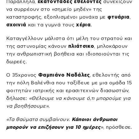
Παράλληλα,
εκατοντάδες εθελοντές
συνεχίζουν
να συρρέουν στο «σημείο μηδέν» της
καταστροφής, εξοπλισμένοι μονάχα με
φτυάρια
,
σχοινιά
και τα γυμνά τους
χέρια
.
Καταγγέλλουν μάλιστα ότι μέλη του στρατού και
της αστυνομίας κάνουν
πλιάτσικο
, μπλοκάρουν
την ανθρωπιστική βοήθεια και ιδιοποιούνται τις
δωρεές.
Ο 35χρονος
Φαμπιάνο Ναδάλες
, εθελοντής από
την πόλη Βαλένθια που ταξίδευε με μια ομάδα 15
φοιτητών ιατρικής και ερασιτεχνών διασωστών,
δήλωσε:
«Θέλουμε να κάνουμε ό,τι μπορούμε για
να βοηθήσουμε»
.
«Τα θαύματα συμβαίνουν.
Κάποιοι άνθρωποι
μπορούν να επιζήσουν για 10 ημέρες
»
, πρόσθεσε.