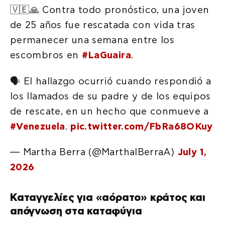
🇻🇪🙏 Contra todo pronóstico, una joven
de 25 años fue rescatada con vida tras
permanecer una semana entre los
escombros en
#LaGuaira
.
🗣️ El hallazgo ocurrió cuando respondió a
los llamados de su padre y de los equipos
de rescate, en un hecho que conmueve a
#Venezuela
.
pic.twitter.com/FbRa68OKuy
— Martha Berra (@MarthaIBerraA)
July 1,
2026
Καταγγελίες για «αόρατο» κράτος και
απόγνωση στα καταφύγια