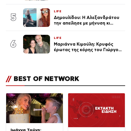
μποφόρ – Οι περιοχές που
ανησυχούν τους ειδικούς
LIFE
5
Δημουλίδου: Η Αλεξανδράτου
την απείλησε με μήνυση κι
εκείνη απαντά – «Δεν σε
αναγνώρισα, όταν κατάλαβα
LIFE
ποια είσαι σοκαρίστικα»
6
Μαριάννα Κιμούλη: Κρυφός
έρωτας της κόρης του Γιώργου,
είναι μαζί 4 χρόνια,
φωτογραφίες του
//
BEST OF NETWORK
Ιωάννα Τούνη: