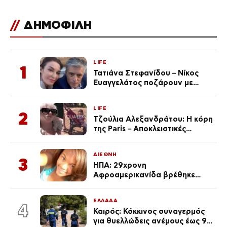
//
ΔΗΜΟΦΙΛΗ
LIFE
1
Τατιάνα Στεφανίδου – Νίκος
Ευαγγελάτος ποζάρουν με
μαγιό σε παραλία στην
Κεφαλονιά
LIFE
2
Τζούλια Αλεξανδράτου: Η κόρη
της Paris – Αποκλειστικές
φωτογραφίες
ΔΙΕΘΝΗ
3
ΗΠΑ: 29χρονη
Αφροαμερικανίδα βρέθηκε
απαγχονισμένη σε δέντρο στον
Μισισιπή
ΕΛΛΑΔΑ
4
Καιρός: Κόκκινος συναγερμός
για θυελλώδεις ανέμους έως 9