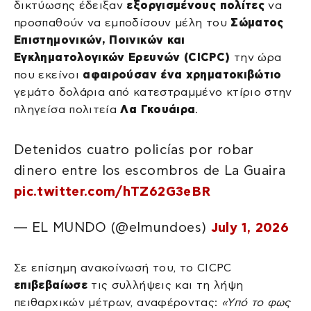
δικτύωσης έδειξαν
εξοργισμένους πολίτες
να
προσπαθούν να εμποδίσουν μέλη του
Σώματος
Επιστημονικών, Ποινικών και
Εγκληματολογικών Ερευνών (CICPC)
την ώρα
που εκείνοι
αφαιρούσαν ένα χρηματοκιβώτιο
γεμάτο δολάρια από κατεστραμμένο κτίριο στην
πληγείσα πολιτεία
Λα Γκουάιρα
.
Detenidos cuatro policías por robar
dinero entre los escombros de La Guaira
pic.twitter.com/hTZ62G3eBR
— EL MUNDO (@elmundoes)
July 1, 2026
Σε επίσημη ανακοίνωσή του, το CICPC
επιβεβαίωσε
τις συλλήψεις και τη λήψη
πειθαρχικών μέτρων, αναφέροντας:
«Υπό το φως