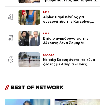
τραυματισμένος από τη φωτιά
επέστρεψε στο σπίτι που τον
φρόντιζαν
LIFE
4
Alpha: Βαρύ πένθος για
συνεργάτιδα της Κατερίνας
Καινούργιου – «Κουράστηκες
πολύ… Απόψε είσαι στα χέρια
LIFE
του Θεού»
5
Ετήσιο μνημόσυνο για την
34χρονη Λένα Σαμαρά:
Συγκινημένοι ο Αντώνης
Σαμαράς και η σύζυγός του
ΕΛΛΑΔΑ
6
Καιρός: Κορυφώνεται το κύμα
ζέστης με 40άρια – Ποιες
περιοχές βρίσκονται στο
επίκεντρο και μέχρι πότε θα
κρατήσουν τα μελτέμια
//
BEST OF NETWORK