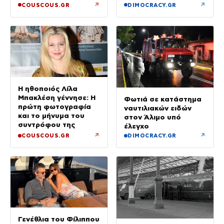
λόγος να φοβόμαστε»
↗
↗
COUSCOUS.GR
DIMOCRACY.GR
Η ηθοποιός Λίλα
Μπακλέση γέννησε: Η
Φωτιά σε κατάστημα
πρώτη φωτογραφία
ναυτιλιακών ειδών
και το μήνυμα του
στον Άλιμο υπό
συντρόφου της
έλεγχο
↗
↗
COUSCOUS.GR
DIMOCRACY.GR
Γενέθλια του Φίλιππου