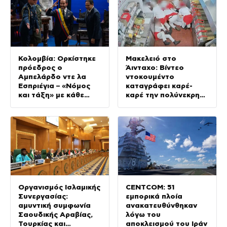
Κολομβία: Ορκίστηκε
Μακελειό στο
πρόεδρος ο
Άινταχο: Βίντεο
Αμπελάρδο ντε λα
ντοκουμέντο
Εσπριέγια – «Νόμος
καταγράφει καρέ-
και τάξη» με κάθε
καρέ την πολύνεκρη
κόστος
επίθεση του
24χρονου
Οργανισμός Ισλαμικής
CENTCOM: 51
Συνεργασίας:
εμπορικά πλοία
αμυντική συμφωνία
ανακατευθύνθηκαν
Σαουδικής Αραβίας,
λόγω του
Τουρκίας και
αποκλεισμού του Ιράν