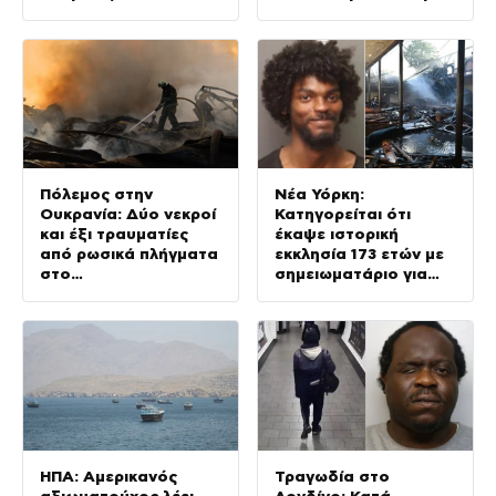
Πακιστάν ως
«πυλώνας ασφάλειας»
Πόλεμος στην
Νέα Υόρκη:
Ουκρανία: Δύο νεκροί
Κατηγορείται ότι
και έξι τραυματίες
έκαψε ιστορική
από ρωσικά πλήγματα
εκκλησία 173 ετών με
στο
σημειωματάριο για
Ντνιπροπετρόφσκ
δολοφονίες και βία
ΗΠΑ: Αμερικανός
Τραγωδία στο
αξιωματούχος λέει
Λονδίνο: Κατά