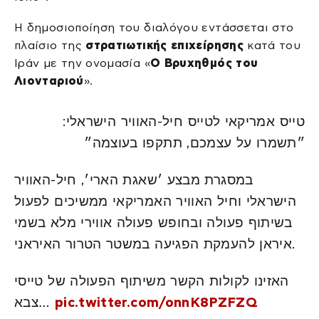
Η δημοσιοποίηση του διαλόγου εντάσσεται στο
πλαίσιο της
στρατιωτικής επιχείρησης
κατά του
Ιράν με την ονομασία «
Ο Βρυχηθμός του
Λιονταριού
».
טייס אמריקאי לטייס חיל-האוויר הישראלי:
״תשמרו על עצמכם, תתקפו בעוצמה״
במסגרת מבצע ׳שאגת הארי׳, חיל-האוויר
הישראלי וחיל האוויר האמריקאי ממשיכים לפעול
בשיתוף פעולה ובחופש פעולה אווירי מלא בשמי
איראן להעמקת הפגיעה במשטר הטרור האיראני.
האזינו לקולות הקשר משיתוף הפעולה של טייסי
צבא…
pic.twitter.com/onnK8PZFZQ