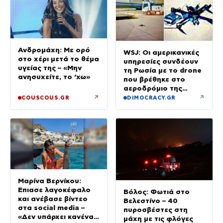
Ανδρομάχη: Με ορό
WSJ: Οι αμερικανικές
στο χέρι μετά το θέμα
υπηρεσίες συνδέουν
υγείας της – «Μην
τη Ρωσία με το drone
ανησυχείτε, το ‘χω»
που βρέθηκε στο
αεροδρόμιο της
Λειψίας
↗
↗
COUSCOUS.GR
DIMOCRACY.GR
Μαρίνα Βερνίκου:
Έπιασε λαγοκέφαλο
Βόλος: Φωτιά στο
και ανέβασε βίντεο
Βελεστίνο – 40
στα social media –
πυροσβέστες στη
«Δεν υπάρχει κανένας
μάχη με τις φλόγες