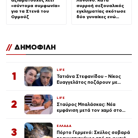
«σύντομα συμφωνία»
συρροή σεξουαλικός
για τα Στενά του
εγκληματίας σκότωσε
Ορμούζ
δύο γυναίκες ενώ
ήταν ελεύθερος με
εγγύηση – Τα λάθη της
αστυνομίας
//
ΔΗΜΟΦΙΛΗ
LIFE
1
Τατιάνα Στεφανίδου – Νίκος
Ευαγγελάτος ποζάρουν με
μαγιό σε παραλία στην
Κεφαλονιά
LIFE
2
Σταύρος Μπαλάσκας: Νέα
εμφάνιση μετά τον χαμό στο
«Πρωινό» (Φωτογραφία)
ΕΛΛΑΔΑ
3
Πόρτο Γερμενό: Σκύλος σοβαρά