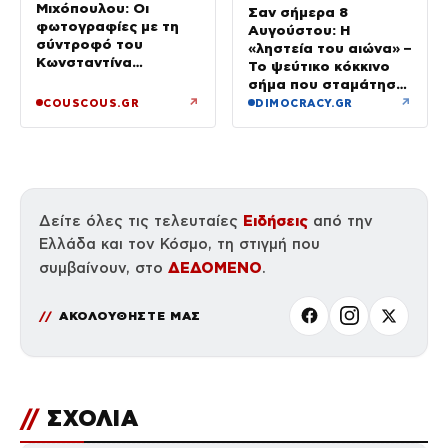
Μιχόπουλου: Οι
Σαν σήμερα 8
φωτογραφίες με τη
Αυγούστου: Η
σύντροφό του
«ληστεία του αιώνα» –
Κωνσταντίνα
Το ψεύτικο κόκκινο
Ευρυπίδου και το
σήμα που σταμάτησε
δημόσιο «Σ’ αγαπώ»
τρένο με 2,6 εκατ.
↗
↗
COUSCOUS.GR
DIMOCRACY.GR
λίρες
Ειδήσεις
Δείτε όλες τις τελευταίες
από την
Ελλάδα και τον Κόσμο, τη στιγμή που
ΔΕΔΟΜΕΝΟ
συμβαίνουν, στο
.
ΑΚΟΛΟΥΘΗΣΤΕ ΜΑΣ
//
ΣΧΟΛΙΑ