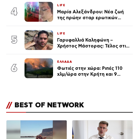
αναγνώρισα, όταν κατάλαβα
LIFE
ποια είσαι σοκαρίστικα»
4
Μαρία Αλεξάνδρου: Νέα ζωή
της πρώην σταρ ερωτικών
ταινιών, μητέρα ενός παιδιού με
σύντροφο επιχειρηματία
LIFE
(Φωτογραφίες)
5
Γαρυφαλλιά Καληφώνη –
Χρήστος Μάστορας: Τέλος στις
φήμες χωρισμού, όλη η αλήθεια
για τη σχέση τους
ΕΛΛΑΔΑ
6
Φωτιές στην χώρα: Ριπές 110
χλμ/ώρα στην Κρήτη και 9
μποφόρ τη Δευτέρα – Πάνω από
400 πυρκαγιές μέσα σε 10
ημέρες
//
BEST OF NETWORK