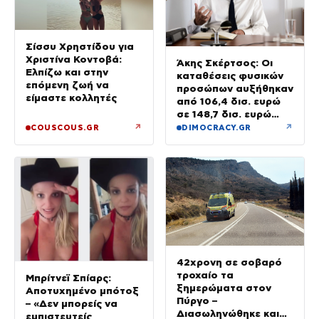
Σίσσυ Χρηστίδου για
Χριστίνα Κοντοβά:
Άκης Σκέρτσος: Οι
Ελπίζω και στην
καταθέσεις φυσικών
επόμενη ζωή να
προσώπων αυξήθηκαν
είμαστε κολλητές
από 106,4 δισ. ευρώ
σε 148,7 δισ. ευρώ
από τον Δεκέμβριο
↗
↗
COUSCOUS.GR
DIMOCRACY.GR
του 2018 έως το 2025
42χρονη σε σοβαρό
τροχαίο τα
Μπρίτνεϊ Σπίαρς:
ξημερώματα στον
Αποτυχημένο μπότοξ
Πύργο –
– «Δεν μπορείς να
Διασωληνώθηκε και
εμπιστευτείς