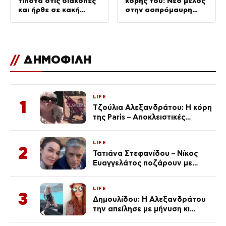
τίποτα στις διακοπές
κόρης του: Νέο μέλος
και ήρθε σε κακή
στην ασπρόμαυρη
φυσική κατάσταση»
οικογένεια
//
ΔΗΜΟΦΙΛΗ
LIFE
1
Τζούλια Αλεξανδράτου: Η κόρη
της Paris – Αποκλειστικές
φωτογραφίες
LIFE
2
Τατιάνα Στεφανίδου – Νίκος
Ευαγγελάτος ποζάρουν με
μαγιό σε παραλία στην
Κεφαλονιά
LIFE
3
Δημουλίδου: Η Αλεξανδράτου
την απείλησε με μήνυση κι
εκείνη απαντά – «Δεν σε