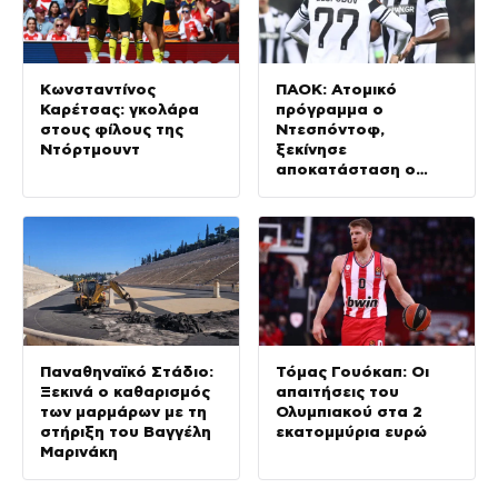
Κωνσταντίνος
ΠΑΟΚ: Ατομικό
Καρέτσας: γκολάρα
πρόγραμμα ο
στους φίλους της
Ντεσπόντοφ,
Ντόρτμουντ
ξεκίνησε
αποκατάσταση ο
Μεϊτέ
Παναθηναϊκό Στάδιο:
Τόμας Γουόκαπ: Οι
Ξεκινά ο καθαρισμός
απαιτήσεις του
των μαρμάρων με τη
Ολυμπιακού στα 2
στήριξη του Βαγγέλη
εκατομμύρια ευρώ
Μαρινάκη