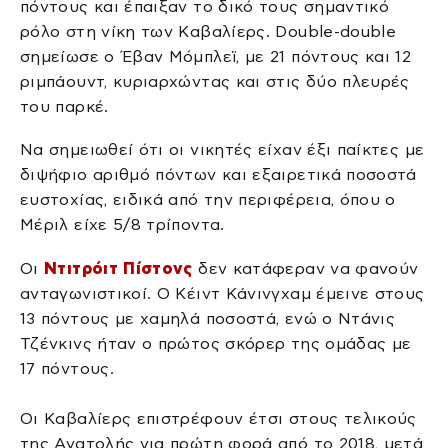
πόντους και έπαιξαν το δικό τους σημαντικό
ρόλο στη νίκη των Καβαλίερς. Double-double
σημείωσε ο Έβαν Μόμπλεϊ, με 21 πόντους και 12
ριμπάουντ, κυριαρχώντας και στις δύο πλευρές
του παρκέ.
Να σημειωθεί ότι οι νικητές είχαν έξι παίκτες με
διψήφιο αριθμό πόντων και εξαιρετικά ποσοστά
ευστοχίας, ειδικά από την περιφέρεια, όπου ο
Μέριλ είχε 5/8 τρίποντα.
Οι
Ντιτρόιτ Πίστονς
δεν κατάφεραν να φανούν
ανταγωνιστικοί. Ο Κέιντ Κάνινγχαμ έμεινε στους
13 πόντους με χαμηλά ποσοστά, ενώ ο Ντάνις
Τζένκινς ήταν ο πρώτος σκόρερ της ομάδας με
17 πόντους.
Οι Καβαλίερς επιστρέφουν έτσι στους τελικούς
της Ανατολής για πρώτη φορά από το 2018, μετά