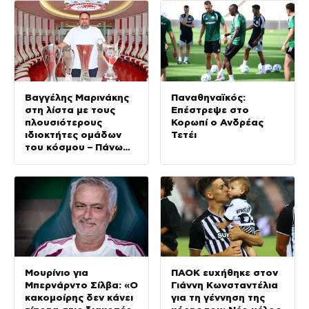
Βαγγέλης Μαρινάκης
Παναθηναϊκός:
στη λίστα με τους
Επέστρεψε στο
πλουσιότερους
Κορωπί ο Ανδρέας
ιδιοκτήτες ομάδων
Τετέι
του κόσμου – Πάνω
από τον Φλορεντίνο
Πέρεθ της Ρεάλ
Μαδρίτης
Μουρίνιο για
ΠΑΟΚ ευχήθηκε στον
Μπερνάρντο Σίλβα: «Ο
Γιάννη Κωνσταντέλια
κακομοίρης δεν κάνει
για τη γέννηση της