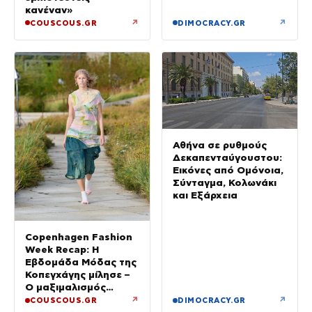
μεταφέρθηκε στο Ρίο
κανέναν»
↗
↗
COUSCOUS.GR
DIMOCRACY.GR
Αθήνα σε ρυθμούς
Δεκαπενταύγουστου:
Εικόνες από Ομόνοια,
Σύνταγμα, Κολωνάκι
και Εξάρχεια
Copenhagen Fashion
Week Recap: Η
Εβδομάδα Μόδας της
Κοπεγχάγης μίλησε –
Ο μαξιμαλισμός
επιστρέφει
↗
↗
COUSCOUS.GR
DIMOCRACY.GR