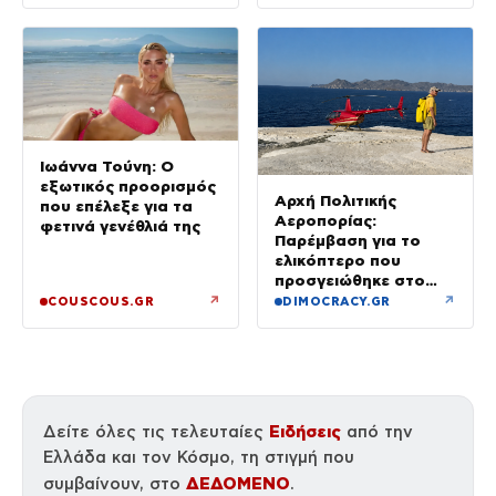
Ιωάννα Τούνη: Ο
εξωτικός προορισμός
Αρχή Πολιτικής
που επέλεξε για τα
Αεροπορίας:
φετινά γενέθλιά της
Παρέμβαση για το
ελικόπτερο που
προσγειώθηκε στο
Σαρακήνικο της
↗
↗
COUSCOUS.GR
DIMOCRACY.GR
Μήλου – Τι προβλέπει
ο νόμος
Ειδήσεις
Δείτε όλες τις τελευταίες
από την
Ελλάδα και τον Κόσμο, τη στιγμή που
ΔΕΔΟΜΕΝΟ
συμβαίνουν, στο
.