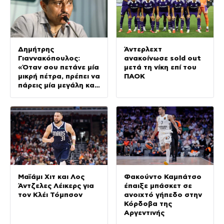
Δημήτρης
Άντερλεχτ
Γιαννακόπουλος:
ανακοίνωσε sold out
«Όταν σου πετάνε μία
μετά τη νίκη επί του
μικρή πέτρα, πρέπει να
ΠΑΟΚ
πάρεις μία μεγάλη και
να τους
καταστρέψεις»
Μαϊάμι Χιτ και Λος
Φακούντο Καμπάτσο
Άντζελες Λέικερς για
έπαιξε μπάσκετ σε
τον Κλέι Τόμπσον
ανοιχτό γήπεδο στην
Κόρδοβα της
Αργεντινής