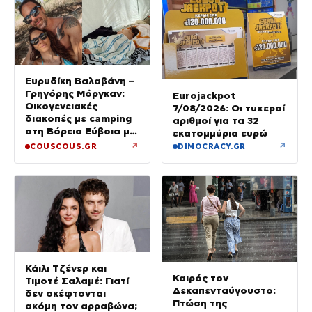
Ευρυδίκη Βαλαβάνη –
Γρηγόρης Μόργκαν:
Eurojackpot
Οικογενειακές
7/08/2026: Οι τυχεροί
διακοπές με camping
αριθμοί για τα 32
στη Βόρεια Εύβοια με
εκατομμύρια ευρώ
τον ενός έτους γιο
↗
↗
COUSCOUS.GR
DIMOCRACY.GR
τους
Κάιλι Τζένερ και
Καιρός τον
Τιμοτέ Σαλαμέ: Γιατί
Δεκαπενταύγουστο:
δεν σκέφτονται
Πτώση της
ακόμη τον αρραβώνα;