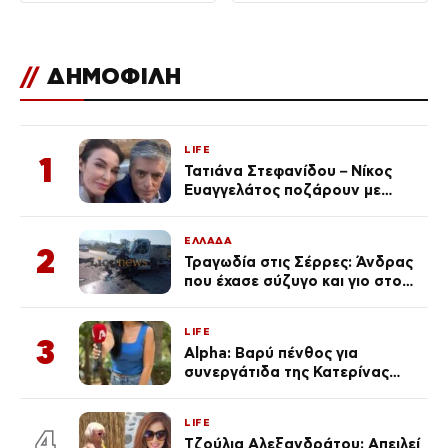
//
ΔΗΜΟΦΙΛΗ
LIFE
1
Τατιάνα Στεφανίδου – Νίκος
Ευαγγελάτος ποζάρουν με
μαγιό σε παραλία στην
Κεφαλονιά
ΕΛΛΑΔΑ
2
Τραγωδία στις Σέρρες: Άνδρας
που έχασε σύζυγο και γιο στο
τροχαίο λέει «Τα έχασα όλα, κάτι
με τράβαγε στην καρδιά μου»
LIFE
3
Alpha: Βαρύ πένθος για
συνεργάτιδα της Κατερίνας
Καινούργιου – «Κουράστηκες
πολύ… Απόψε είσαι στα χέρια
LIFE
του Θεού»
4
Τζούλια Αλεξανδράτου: Απειλεί