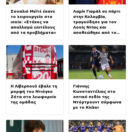
Σουαλιό Μεϊτέ έκανε
Λαμίν Γιαμάλ σε πάρτι
το χειρουργείο στο
στην Κολομβία,
ισχίο: «Στόχος να
τραγούδησε για τον
απαλλαγώ επιτέλους
Λουίς Ντίας και
από τα προβλήματα»
αποθεώθηκε από τον
κόσμο
Η Λίβερπουλ έβαλε τη
Γιάννης
μορφή του Ντιόγκο
Κωνσταντέλιας στο
Ζότα στο λεωφορείο
οπτικό πεδίο της
της ομάδας
Ντόρτμουντ σύμφωνα
με το Kicker