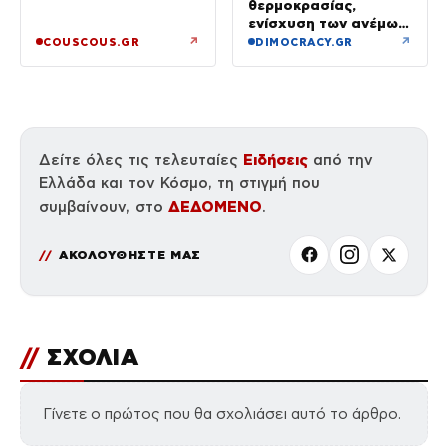
θερμοκρασίας,
ενίσχυση των ανέμων
και καταιγίδες όπου
↗
↗
COUSCOUS.GR
DIMOCRACY.GR
θα εκδηλωθούν
Ειδήσεις
Δείτε όλες τις τελευταίες
από την
Ελλάδα και τον Κόσμο, τη στιγμή που
ΔΕΔΟΜΕΝΟ
συμβαίνουν, στο
.
ΑΚΟΛΟΥΘΗΣΤΕ ΜΑΣ
//
ΣΧΟΛΙΑ
Γίνετε ο πρώτος που θα σχολιάσει αυτό το άρθρο.