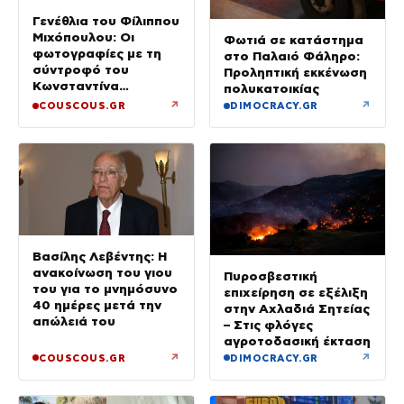
Γενέθλια του Φίλιππου
Μιχόπουλου: Οι
Φωτιά σε κατάστημα
φωτογραφίες με τη
στο Παλαιό Φάληρο:
σύντροφό του
Προληπτική εκκένωση
Κωνσταντίνα
πολυκατοικίας
Ευρυπίδου και το
↗
↗
COUSCOUS.GR
DIMOCRACY.GR
δημόσιο «Σ’ αγαπώ»
Βασίλης Λεβέντης: Η
ανακοίνωση του γιου
Πυροσβεστική
του για το μνημόσυνο
επιχείρηση σε εξέλιξη
40 ημέρες μετά την
στην Αχλαδιά Σητείας
απώλειά του
– Στις φλόγες
αγροτοδασική έκταση
↗
↗
COUSCOUS.GR
DIMOCRACY.GR