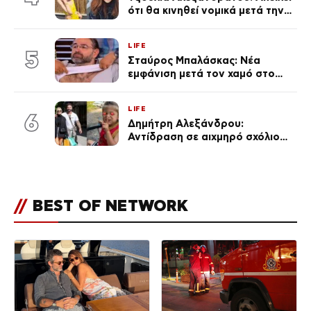
ότι θα κινηθεί νομικά μετά την
ανάρτηση της Δημουλίδου
LIFE
5
Σταύρος Μπαλάσκας: Νέα
εμφάνιση μετά τον χαμό στο
«Πρωινό» (Φωτογραφία)
LIFE
6
Δημήτρη Αλεξάνδρου:
Αντίδραση σε αιχμηρό σχόλιο
για την Τούνη με αφορμή το
μεγάλωμα του Πάρη
//
BEST OF NETWORK