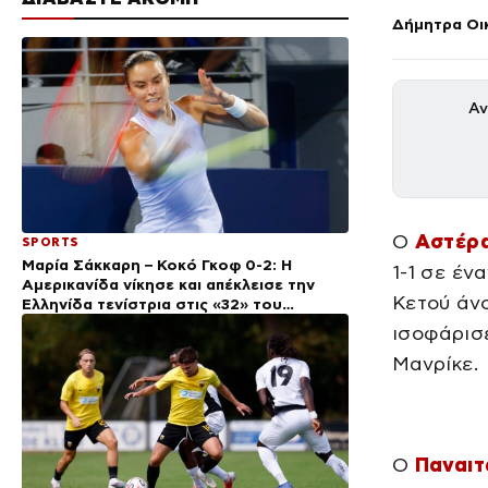
Δήμητρα Οι
Αν
Ο
Αστέρα
SPORTS
Μαρία Σάκκαρη – Κοκό Γκοφ 0-2: Η
1-1 σε έν
Αμερικανίδα νίκησε και απέκλεισε την
Κετού άνο
Ελληνίδα τενίστρια στις «32» του
Τορόντο
ισοφάρισε
Μανρίκε.
Ο
Παναιτ