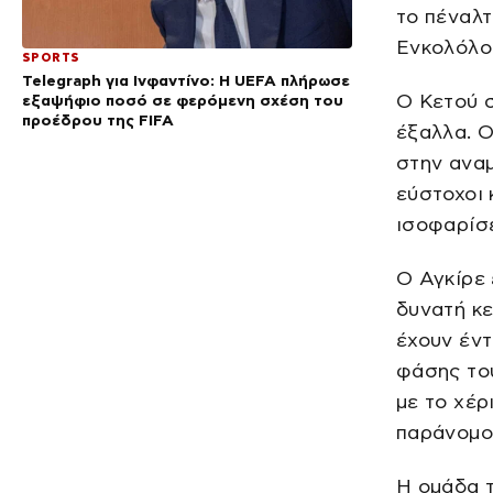
το πέναλτ
Ενκολόλο 
SPORTS
Telegraph για Ινφαντίνο: Η UEFA πλήρωσε
Ο Κετού σ
εξαψήφιο ποσό σε φερόμενη σχέση του
προέδρου της FIFA
έξαλλα. Ο
στην αναμ
εύστοχοι 
ισοφαρίσε
Ο Αγκίρε 
δυνατή κε
έχουν έντ
φάσης του
με το χέρ
παράνομο 
Η ομάδα τ