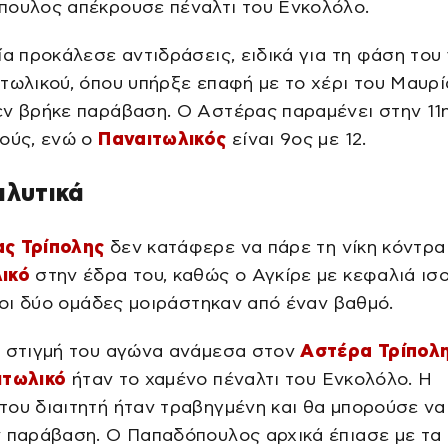
πουλος απέκρουσε πέναλτι του Ενκολόλο.
ία προκάλεσε αντιδράσεις, ειδικά για τη φάση του
τωλικού, όπου υπήρξε επαφή με το χέρι του Μαυρί
εν βρήκε παράβαση. Ο Αστέρας παραμένει στην 11
μούς, ενώ ο
Παναιτωλικός
είναι 9ος με 12.
αλυτικά
ς Τρίπολης
δεν κατάφερε να πάρε τη νίκη κόντρα
ικό
στην έδρα του, καθώς ο Αγκίρε με κεφαλιά ισ
ι οι δύο ομάδες μοιράστηκαν από έναν βαθμό.
ή στιγμή του αγώνα ανάμεσα στον
Αστέρα Τρίπολ
ιτωλικό
ήταν το χαμένο πέναλτι του Ενκολόλο. Η
ου διαιτητή ήταν τραβηγμένη και θα μπορούσε να
 παράβαση. Ο Παπαδόπουλος αρχικά έπιασε με τα 