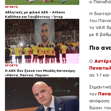
ο Παπαδό
SPORTS
Αθλητικές με φιλικά ΑΕΚ – Athens
Η διαιτησ
Kallithea και Γιουβέντους – Ίντερ
του Παναι
το VAR δ
με 8 βαθ
Πιο αν
Ο
Αστέρα
SPORTS
Παναιτωλ
Η ΑΕΚ δεν ξεχνά τον Μιχάλη Κατσούρη:
σε 1-1 κα
«Πάντα, Παντού, Παρών»
Σημαντικ
τον
Πανα
απόφαση τ
δώσει την