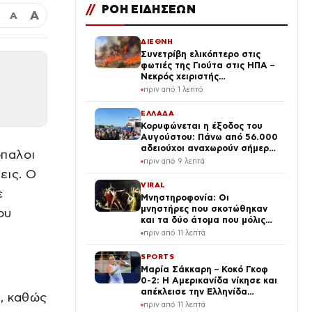
//
ΡΟΗ ΕΙΔΗΣΕΩΝ
Α
Α
ΔΙΕΘΝΗ
Συνετρίβη ελικόπτερο στις
φωτιές της Γιούτα στις ΗΠΑ –
Νεκρός χειριστής
μπουλντόζας στο Όρεγκον
πριν από 1 λεπτό
ΕΛΛΑΔΑ
Κορυφώνεται η έξοδος του
Αυγούστου: Πάνω από 56.000
αδειούχοι αναχωρούν σήμερα
παλοι
από τα λιμάνια της Αττικής
πριν από 9 λεπτά
εις. Ο
VIRAL
ε
Μνηστηροφονία: Οι
μνηστήρες που σκοτώθηκαν
ου
και τα δύο άτομα που μόλις
σώθηκαν στην Οδύσσεια
πριν από 11 λεπτά
SPORTS
Μαρία Σάκκαρη – Κοκό Γκοφ
0-2: Η Αμερικανίδα νίκησε και
απέκλεισε την Ελληνίδα
, καθώς
τενίστρια στις «32» του
πριν από 11 λεπτά