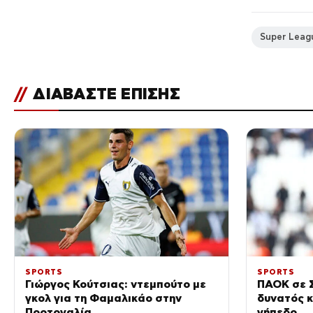
Super Leag
//
ΔΙΑΒΑΣΤΕ ΕΠΙΣΗΣ
SPORTS
SPORTS
Γιώργος Κούτσιας: ντεμπούτο με
ΠΑΟΚ σε Σ
γκολ για τη Φαμαλικάο στην
δυνατός κ
Πορτογαλία
γήπεδο