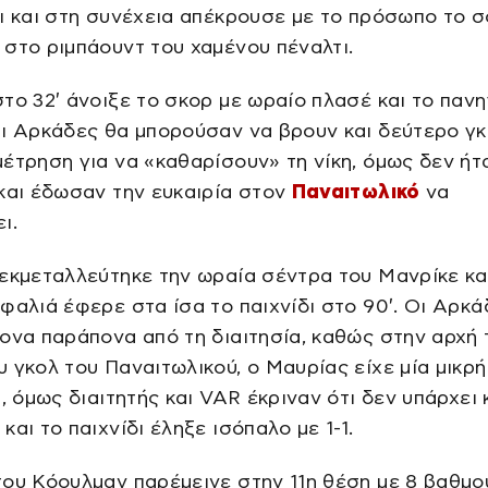
ι και στη συνέχεια απέκρουσε με το πρόσωπο το σ
στο ριμπάουντ του χαμένου πέναλτι.
το 32′ άνοιξε το σκορ με ωραίο πλασέ και το παν
ι Αρκάδες θα μπορούσαν να βρουν και δεύτερο γ
έτρηση για να «καθαρίσουν» τη νίκη, όμως δεν ήτ
και έδωσαν την ευκαιρία στον
Παναιτωλικό
να
ι.
εκμεταλλεύτηκε την ωραία σέντρα του Μανρίκε κα
φαλιά έφερε στα ίσα το παιχνίδι στο 90′. Οι Αρκά
ονα παράπονα από τη διαιτησία, καθώς στην αρχή 
 γκολ του Παναιτωλικού, ο Μαυρίας είχε μία μικρ
ι, όμως διαιτητής και VAR έκριναν ότι δεν υπάρχει 
και το παιχνίδι έληξε ισόπαλο με 1-1.
ου Κόουλμαν παρέμεινε στην 11η θέση με 8 βαθμο