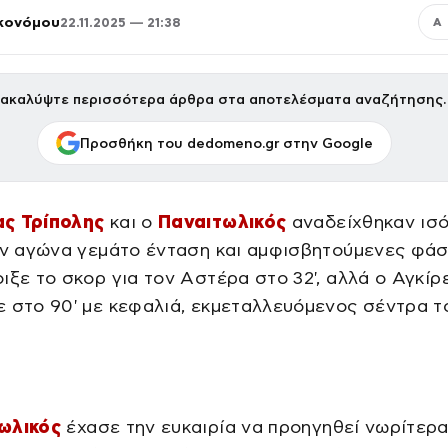
κονόμου
22.11.2025 — 21:38
Α
ακαλύψτε περισσότερα άρθρα στα αποτελέσματα αναζήτησης.
Προσθήκη του dedomeno.gr στην Google
ς Τρίπολης
και ο
Παναιτωλικός
αναδείχθηκαν ισό
αν αγώνα γεμάτο ένταση και αμφισβητούμενες φάσ
ιξε το σκορ για τον Αστέρα στο 32', αλλά ο Αγκίρ
 στο 90' με κεφαλιά, εκμεταλλευόμενος σέντρα τ
ωλικός
έχασε την ευκαιρία να προηγηθεί νωρίτερα