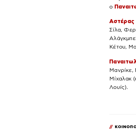
ο
Παναιτ
Αστέρας 
Σίλα, Φερ
Αλάγκμπε)
Κέτου, Μακ
Παναιτωλ
Μανρίκε,
Μίχαλακ (
Λουίς).
//
ΚΟΙΝΟΠΟ