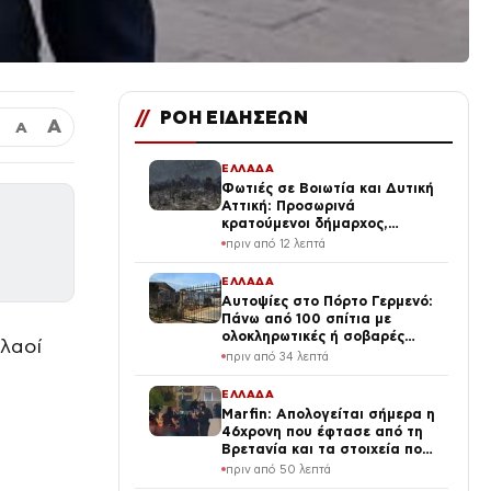
//
ΡΟΗ ΕΙΔΗΣΕΩΝ
Α
Α
ΕΛΛΑΔΑ
Φωτιές σε Βοιωτία και Δυτική
Αττική: Προσωρινά
κρατούμενοι δήμαρχος,
μηχανικός και ιδιοκτήτης
πριν από 12 λεπτά
αιολικού πάρκου
ΕΛΛΑΔΑ
Αυτοψίες στο Πόρτο Γερμενό:
Πάνω από 100 σπίτια με
ολοκληρωτικές ή σοβαρές
 λαοί
ζημιές
πριν από 34 λεπτά
ΕΛΛΑΔΑ
Marfin: Απολογείται σήμερα η
46χρονη που έφτασε από τη
Βρετανία και τα στοιχεία που
την εμπλέκουν
πριν από 50 λεπτά