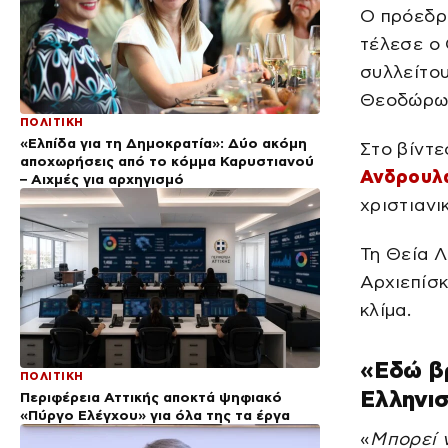
Ο πρόεδρ
τέλεσε ο 
συλλείτο
Θεοδώρων
ΠΟΛΙΤΙΚΗ
«Ελπίδα για τη Δημοκρατία»: Δύο ακόμη
Στο βίντε
αποχωρήσεις από το κόμμα Καρυστιανού
Ανδρουλ
– Αιχμές για αρχηγισμό
χριστιανι
Τη Θεία Λ
Αρχιεπίσκ
κλίμα.
«Εδώ βρ
ΠΟΛΙΤΙΚΗ
Ελληνι
Περιφέρεια Αττικής αποκτά ψηφιακό
«Πύργο Ελέγχου» για όλα της τα έργα
«
Μπορεί 