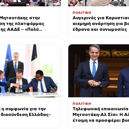
ΠΟΛΙΤΙΚΗ
 Μητσοτάκης στην
Αυγερινός για Καρυστια
ση της πλατφόρμας
αιχμηρή ανάρτηση για β
ης ΑΑΔΕ – «Πολύ
έδρανα και συνωμοσίες
 ημέρα για τον
ή τομέα»
ΠΟΛΙΤΙΚΗ
η συμφωνία για την
Τηλεφωνική επικοινωνία
 διασύνδεση Ελλάδας-
Μητσοτάκη-Αλ Σίσι: Η Α
έτοιμη να προσφέρει βοή
τις πυρκαγιές