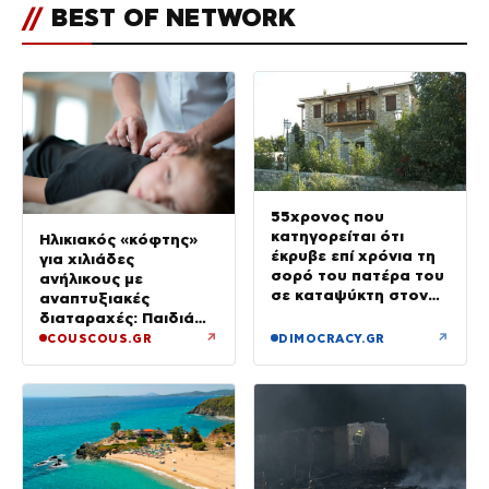
//
BEST OF NETWORK
55χρονος που
κατηγορείται ότι
Ηλικιακός «κόφτης»
έκρυβε επί χρόνια τη
για χιλιάδες
σορό του πατέρα του
ανήλικους με
σε καταψύκτη στον
αναπτυξιακές
ανακριτή – Τα πρώτα
διαταραχές: Παιδιά
του λόγια στους
ενός κατώτερου θεού
↗
↗
COUSCOUS.GR
DIMOCRACY.GR
αστυνομικούς