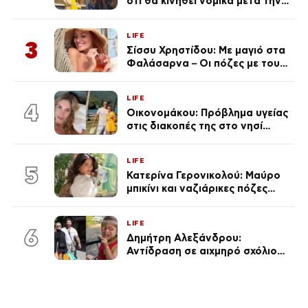
ότι θα κινηθεί νομικά μετά την
ανάρτηση της Δημουλίδου
LIFE
3
Σίσσυ Χρηστίδου: Με μαγιό στα
Φαλάσαρνα – Οι πόζες με τους
διάσημους φίλους της
(φωτογραφίες & βίντεο)
LIFE
4
Οικονομάκου: Πρόβλημα υγείας
στις διακοπές της στο νησί
Μπόρα Μπόρα – «Έσκασε όλη η
κούραση του χειμώνα»
LIFE
5
Κατερίνα Γερονικολού: Μαύρο
μπικίνι και ναζιάρικες πόζες
(φωτογραφίες)
LIFE
6
Δημήτρη Αλεξάνδρου:
Αντίδραση σε αιχμηρό σχόλιο
για την Τούνη με αφορμή το
μεγάλωμα του Πάρη