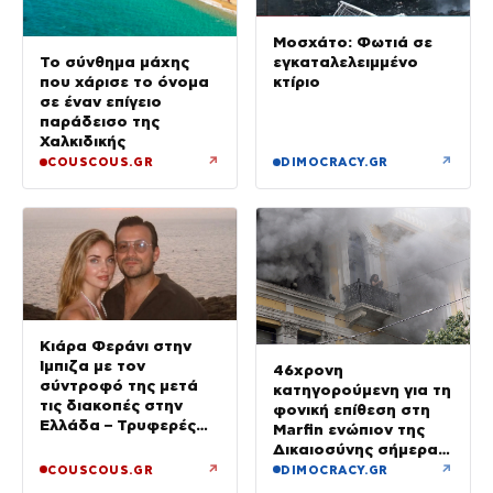
Μοσχάτο: Φωτιά σε
εγκαταλελειμμένο
Το σύνθημα μάχης
κτίριο
που χάρισε το όνομα
σε έναν επίγειο
παράδεισο της
Χαλκιδικής
↗
↗
COUSCOUS.GR
DIMOCRACY.GR
Κιάρα Φεράνι στην
Ίμπιζα με τον
46χρονη
σύντροφό της μετά
κατηγορούμενη για τη
τις διακοπές στην
φονική επίθεση στη
Ελλάδα – Τρυφερές
Marfin ενώπιον της
στιγμές στην παραλία
Δικαιοσύνης σήμερα –
Τα στοιχεία που την
↗
↗
COUSCOUS.GR
DIMOCRACY.GR
«πρόδωσαν» και οι