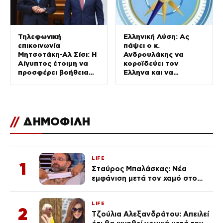
Τηλεφωνική
Ελληνική Λύση: Ας
επικοινωνία
πάψει ο κ.
Μητσοτάκη-Αλ Σίσι: Η
Ανδρουλάκης να
Αίγυπτος έτοιμη να
κοροϊδεύει τον
προσφέρει βοήθεια
Έλληνα και να
για τις πυρκαγιές
προκαλεί
//
ΔΗΜΟΦΙΛΗ
LIFE
1
Σταύρος Μπαλάσκας: Νέα
εμφάνιση μετά τον χαμό στο
«Πρωινό» (Φωτογραφία)
LIFE
2
Τζούλια Αλεξανδράτου: Απειλεί