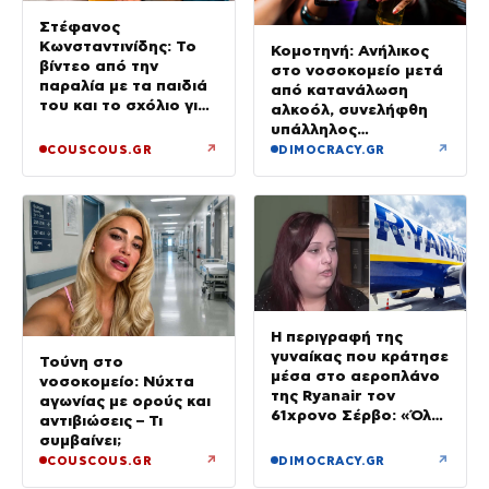
Στέφανος
Κωνσταντινίδης: Το
Κομοτηνή: Ανήλικος
βίντεο από την
στο νοσοκομείο μετά
παραλία με τα παιδιά
από κατανάλωση
του και το σχόλιο για
αλκοόλ, συνελήφθη
την ηλικία του
υπάλληλος
καταστήματος
↗
↗
COUSCOUS.GR
DIMOCRACY.GR
Η περιγραφή της
γυναίκας που κράτησε
Τούνη στο
μέσα στο αεροπλάνο
νοσοκομείο: Νύχτα
της Ryanair τον
αγωνίας με ορούς και
61χρονο Σέρβο: «Όλα
αντιβιώσεις – Τι
έγιναν σε κλάσματα
συμβαίνει;
δευτερολέπτου»
↗
↗
COUSCOUS.GR
DIMOCRACY.GR