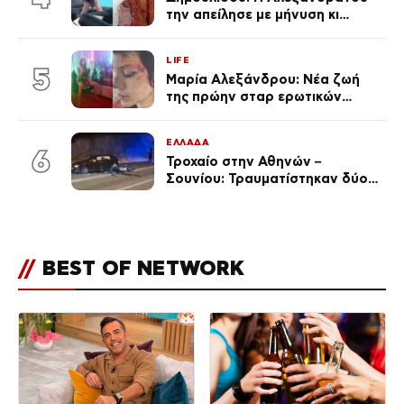
την απείλησε με μήνυση κι
εκείνη απαντά – «Δεν σε
αναγνώρισα, όταν κατάλαβα
LIFE
ποια είσαι σοκαρίστικα»
5
Μαρία Αλεξάνδρου: Νέα ζωή
της πρώην σταρ ερωτικών
ταινιών, μητέρα ενός παιδιού με
σύντροφο επιχειρηματία
ΕΛΛΑΔΑ
(Φωτογραφίες)
6
Τροχαίο στην Αθηνών –
Σουνίου: Τραυματίστηκαν δύο
αστυνομικοί
//
BEST OF NETWORK