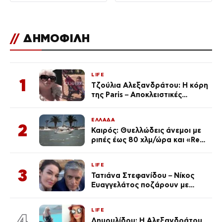
//
ΔΗΜΟΦΙΛΗ
LIFE
1
Τζούλια Αλεξανδράτου: Η κόρη
της Paris – Αποκλειστικές
φωτογραφίες
ΕΛΛΑΔΑ
2
Καιρός: Θυελλώδεις άνεμοι με
ριπές έως 80 χλμ/ώρα και «Red
Code» σε 6 περιοχές για
κίνδυνο πυρκαγιάς
LIFE
3
Τατιάνα Στεφανίδου – Νίκος
Ευαγγελάτος ποζάρουν με
μαγιό σε παραλία στην
Κεφαλονιά
LIFE
4
Δημουλίδου: Η Αλεξανδράτου