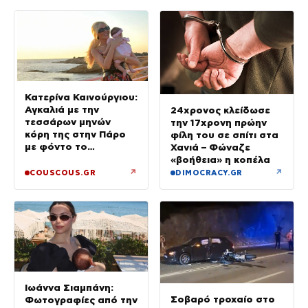
Κατερίνα Καινούργιου:
Αγκαλιά με την
24χρονος κλείδωσε
τεσσάρων μηνών
την 17χρονη πρώην
κόρη της στην Πάρο
φίλη του σε σπίτι στα
με φόντο το
Χανιά – Φώναζε
ηλιοβασίλεμα
«βοήθεια» η κοπέλα
↗
↗
COUSCOUS.GR
DIMOCRACY.GR
Ιωάννα Σιαμπάνη:
Σοβαρό τροχαίο στο
Φωτογραφίες από την