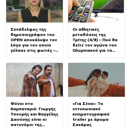
Συνάδελφος της
Οι αθλητικές
δημοσιογράφου του
μεταδόσεις της
OPEN αποκάλυψε τον
Τρίτης (4/8) – Πού θα
λόγο για τον οποίο
δείτε τον αγώνα του
γέλασε στις φωτιές –
Ολυμπιακού για τα
Την στηρίζουν και οι
προκριματικά του
πυροσβέστες
Champions League
Φόνοι στο
«Για Σένα»: Το
Καμπαναριό: Γιωργής
εντυπωσιακό
Τσουρής και Βαγγέλης
κινηματογραφικό
Δαούσης είναι οι
trailer με άρωμα
αστυνόμοι της
Σαχάρας
συμφοράς