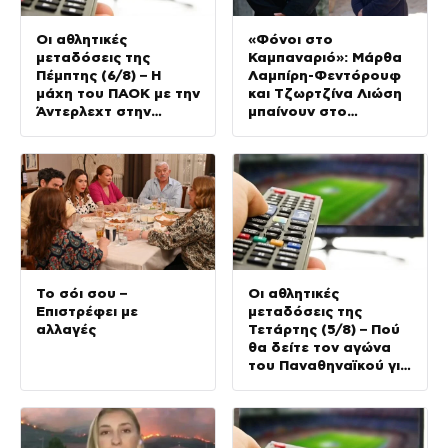
Οι αθλητικές
«Φόνοι στο
μεταδόσεις της
Καμπαναριό»: Μάρθα
Πέμπτης (6/8) – Η
Λαμπίρη-Φεντόρουφ
μάχη του ΠΑΟΚ με την
και Τζωρτζίνα Λιώση
Άντερλεχτ στην
μπαίνουν στο
κορυφή του
μοναστήρι
προγράμματος
Το σόι σου –
Οι αθλητικές
Επιστρέφει με
μεταδόσεις της
αλλαγές
Τετάρτης (5/8) – Πού
θα δείτε τον αγώνα
του Παναθηναϊκού για
τα προκριματικά του
Conference League