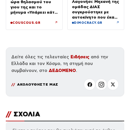
Λαγονήσι: Μηχανή της
ώρα θηλασμού του
ομάδας ΔΙΑΣ
γιου της και το
συγκρούστηκε με
μήνυμα «Υπάρχει κάτι
αυτοκίνητο που έκανε
μαγικό σε αυτές τις
αναστροφή – Δύο
αργές μέρες»
↗
↗
COUSCOUS.GR
DIMOCRACY.GR
αστυνομικοί
τραυματίες, βίντεο
Ειδήσεις
Δείτε όλες τις τελευταίες
από την
Ελλάδα και τον Κόσμο, τη στιγμή που
ΔΕΔΟΜΕΝΟ
συμβαίνουν, στο
.
ΑΚΟΛΟΥΘΗΣΤΕ ΜΑΣ
//
ΣΧΟΛΙΑ