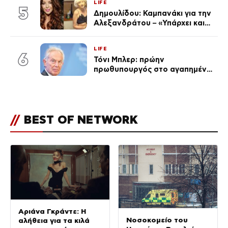
LIFE
5
Δημουλίδου: Καμπανάκι για την
Αλεξανδράτου – «Υπάρχει και
ένα μικρό παιδί πίσω που
χρειάζεται τη μάνα του»
LIFE
6
Τόνι Μπλερ: πρώην
πρωθυπουργός στο αγαπημένο
του Πόρτο Χέλι
//
BEST OF NETWORK
Αριάνα Γκράντε: Η
Νοσοκομείο του
αλήθεια για τα κιλά