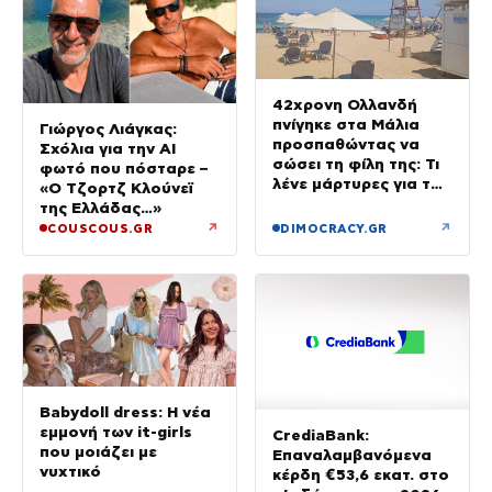
42χρονη Ολλανδή
πνίγηκε στα Μάλια
Γιώργος Λιάγκας:
προσπαθώντας να
Σχόλια για την ΑΙ
σώσει τη φίλη της: Τι
φωτό που πόσταρε –
λένε μάρτυρες για τον
«Ο Τζορτζ Κλούνεϊ
πανικό
της Ελλάδας…»
↗
↗
COUSCOUS.GR
DIMOCRACY.GR
Babydoll dress: Η νέα
εμμονή των it-girls
CrediaBank:
που μοιάζει με
Επαναλαμβανόμενα
νυχτικό
κέρδη €53,6 εκατ. στο