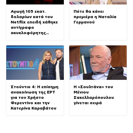
Αγωγή 105 εκατ.
Πότε θα κάνει
δολαρίων κατά του
πρεμιέρα η Ναταλία
Netflix επειδή χάθηκε
Γερμανού
αντίγραφο
ακυκλοφόρητης
ταινίας με τον
Νίκολας Κέιτζ
Στούντιο 4: Η επίσημη
Η «Σουλτάνα» του
ανακοίνωση της ΕΡΤ
Μένιου
για τον Χρήστο
Σακελλαρόπουλου
Φερεντίνο και την
γίνεται σειρά
Κατερίνα Καραβάτου