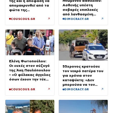
Ηνωμένου Βασιλείου:
της και η απόφαση να
Ασθενής υπέστη
απομακρυνθεί από τα
σοβαρές επιπλοκές
φώτα της
από λανθασμένη
δημοσιότητας
σύνδεση εντέρου και
↗
↗
COUSCOUS.GR
DIMOCRACY.GR
στομάχου
Ελένη Φωτοπούλου:
Οι ευχές στον σύζυγό
55χρονος κρατούσε
της Άκη Παυλόπουλου
τον νεκρό πατέρα του
– «Ο φύλακας άγγελος
για χρόνια στον
όσων έχουν την τύχη
καταψύκτη: «Δεν
να βρίσκονται κοντά
μπορούσα να τον
του»
αποχωριστώ»
↗
↗
COUSCOUS.GR
DIMOCRACY.GR