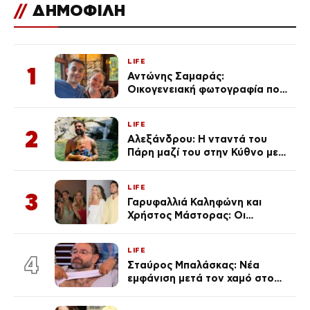
//
ΔΗΜΟΦΙΛΗ
LIFE
1
Αντώνης Σαμαράς:
Οικογενειακή φωτογραφία που
ανάρτησε ο γιος του λίγο πριν
από την επέτειο θανάτου της
LIFE
Λένας
2
Αλεξάνδρου: Η νταντά του
Πάρη μαζί του στην Κύθνο με
τον μικρό και την Ελληνίδου
(Φωτογραφίες)
LIFE
3
Γαρυφαλλιά Καληφώνη και
Χρήστος Μάστορας: Οι
χωριστές διακοπές και η
επέτειος που φέτος πέρασε
LIFE
απαρατήρητη
4
Σταύρος Μπαλάσκας: Νέα
εμφάνιση μετά τον χαμό στο
«Πρωινό» (Φωτογραφία)