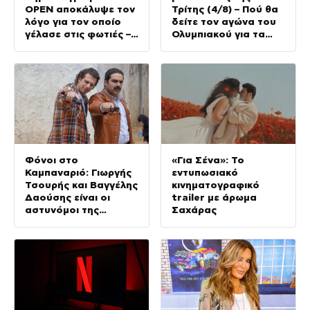
OPEN αποκάλυψε τον
Τρίτης (4/8) – Πού θα
λόγο για τον οποίο
δείτε τον αγώνα του
γέλασε στις φωτιές –
Ολυμπιακού για τα
Την στηρίζουν και οι
προκριματικά του
πυροσβέστες
Champions League
Φόνοι στο
«Για Σένα»: Το
Καμπαναριό: Γιωργής
εντυπωσιακό
Τσουρής και Βαγγέλης
κινηματογραφικό
Δαούσης είναι οι
trailer με άρωμα
αστυνόμοι της
Σαχάρας
συμφοράς