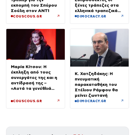
εκπομπή του Σπύρου
ξένες τράπεζες στα
Σούλη στον ANT1
ελληνικά τραπεζικά
ιδρύματα να
↗
↗
COUSCOUS.GR
DIMOCRACY.GR
συμμετέχουν
Μαρία Κίτσου: Η
έκπληξη από τους
Κ. Χατζηδάκης: Η
συνεργάτες της και η
πνευματική
αντίδρασή της –
παρακαταθήκη του
«Αυτά τα γενέθλιά
Στέλιου Ράμφου θα
ήταν ξεχωριστά»
μείνει ζωντανή
↗
↗
COUSCOUS.GR
DIMOCRACY.GR