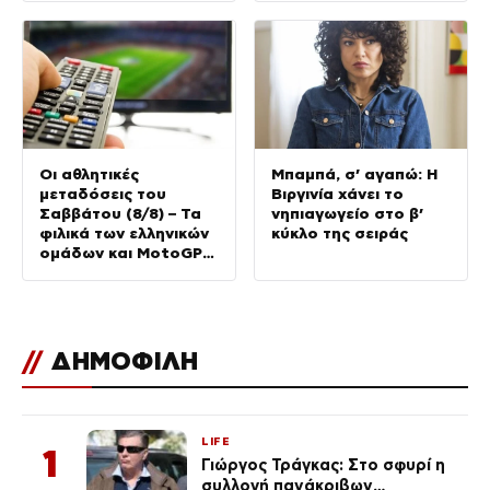
αφήσει ήσυχη μέχρι
να πάρει αυτό που
θέλει
Οι αθλητικές
Μπαμπά, σ’ αγαπώ: Η
μεταδόσεις του
Βιργινία χάνει το
Σαββάτου (8/8) – Τα
νηπιαγωγείο στο β’
φιλικά των ελληνικών
κύκλο της σειράς
ομάδων και MotoGP
ξεχωρίζουν σήμερα
//
ΔΗΜΟΦΙΛΗ
LIFE
1
Γιώργος Τράγκας: Στο σφυρί η
συλλογή πανάκριβων