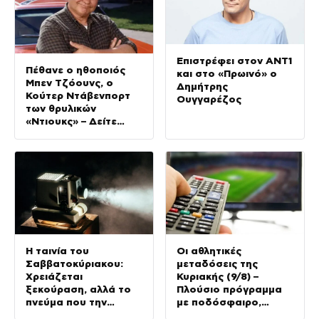
Επιστρέφει στον ΑΝΤ1
Πέθανε ο ηθοποιός
και στο «Πρωινό» ο
Μπεν Τζόουνς, ο
Δημήτρης
Κούτερ Ντάβενπορτ
Ουγγαρέζος
των θρυλικών
«Ντιουκς» – Δείτε
φώτο
Η ταινία του
Οι αθλητικές
Σαββατοκύριακου:
μεταδόσεις της
Χρειάζεται
Κυριακής (9/8) –
ξεκούραση, αλλά το
Πλούσιο πρόγραμμα
πνεύμα που την
με ποδόσφαιρο,
καταδιώκει δεν θα την
μπάσκετ, τένις