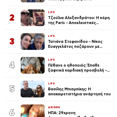
αυτοκινήτων του – Ζαλίζουν τα
ποσά
LIFE
2
Τζούλια Αλεξανδράτου: Η κόρη
της Paris – Αποκλειστικές
φωτογραφίες
LIFE
3
Τατιάνα Στεφανίδου – Νίκος
Ευαγγελάτος ποζάρουν με
μαγιό σε παραλία στην
Κεφαλονιά
LIFE
4
Πέθανε ο ηθοποιός: Έπαθε
ξαφνικά καρδιακή προσβολή – Η
ανακοίνωση της συζύγου του
LIFE
5
Βασίλης Μπισμπίκης: Η
αποχαιρετιστήρια ανάρτησή του
ΔΙΕΘΝΗ
6
ΗΠΑ: 29χρονη