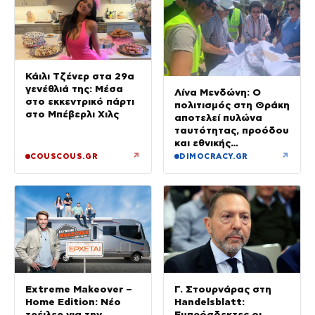
Κάιλι Τζένερ στα 29α
γενέθλιά της: Μέσα
Λίνα Μενδώνη: Ο
στο εκκεντρικό πάρτι
πολιτισμός στη Θράκη
στο Μπέβερλι Χιλς
αποτελεί πυλώνα
ταυτότητας, προόδου
και εθνικής
αυτοπεποίθησης
↗
↗
COUSCOUS.GR
DIMOCRACY.GR
Extreme Makeover –
Γ. Στουρνάρας στη
Home Edition: Νέο
Handelsblatt:
τρέιλερ για την
Ευπρόσδεκτες οι