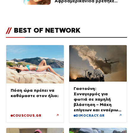
Αφροαμερικανίδα βρέθηκε
απαγχονισμένη σε δέντρο στον
Μισισιπή
//
BEST OF NETWORK
Γαστούνη:
Πόση ώρα πρέπει να
Συναγερμός για
καθόμαστε στον ήλιο;
φωτιά σε χαμηλή
βλάστηση – Μάχη
επίγειων και εναέριων
δυνάμεων στην Ηλεία
↗
↗
COUSCOUS.GR
DIMOCRACY.GR