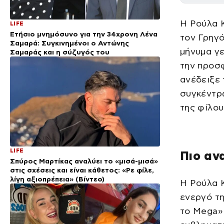
Η Ρούλα 
LIFE
Ετήσιο μνημόσυνο για την 34χρονη Λένα
τον Γρηγ
Σαμαρά: Συγκινημένοι ο Αντώνης
μήνυμα γε
Σαμαράς και η σύζυγός του
την προσφ
ανέδειξε 
συγκέντρω
της φίλου
LIFE
Πιο αν
Σπύρος Μαρτίκας αναλύει το «μισά-μισά»
στις σχέσεις και είναι κάθετος: «Ρε φίλε,
λίγη αξιοπρέπεια» (Βίντεο)
Η Ρούλα Κ
ενεργό τη
το Mega»