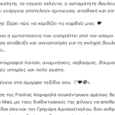
κότητα, το πηγαίο ταλέντο, η ασταμάτητη δουλειά
υ ενέργεια αποτελούν έμπνευση, αποδοχή και επι
ς ξέρει πώς να κερδίζει τις καρδιές μας. ❤️
αι η εμπιστοσύνη που εισπράττει από τον κόσμο ε
ρη απόδειξη και ικανοποίηση για τη σκληρή δουλ
ει…
ωτογραφία λοιπόν, αναμνήσεις, σεβασμός, θαυμα
ές ιστορίες και πολύ αγάπη.
χεια στα όμορφα ταξίδια σου. 🤍❤️🧿».
ση της Ρούλας Κορομηλά συγκέντρωσε αμέσως δ
ι likes, με τους διαδικτυακούς της φίλους να αποθ
ίδια όσο και τον Γρηγόρη Αρναούτογλου, δύο ανθ