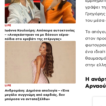
εμβληματι
γράψει τη
Γρηγόρης 
του μέσα 
LIFE
Ιωάννα Κουλούρη: Απόπειρα αυτοκτονίας
Το απόγευ
– «Aναγκάστηκαν να με δέσουν χέρια-
στον προσ
πόδια στο κρεβάτι της πτέρυγας»
φωτογραφ
ένα ιδιαί
θαυμασμό
στην ελλη
Η ανάρτ
Αρναού
LIFE
Ανδρομάχη: Δημόσια απολογία – «Ένα
μεγάλο συγγνώμη από καρδιάς, δεν
μπόρεσα να ανταπεξέλθω»