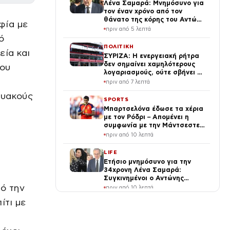
Λένα Σαμαρά: Μνημόσυνο για
τον έναν χρόνο από τον
θάνατο της κόρης του Αντώνη
φία με
Σαμαρά
πριν από 5 λεπτά
ό
ΠΟΛΙΤΙΚΗ
εία και
ΣΥΡΙΖΑ: Η ενεργειακή ρήτρα
δεν σημαίνει χαμηλότερους
που
λογαριασμούς, ούτε σβήνει 7
χρόνια ενεργειακής ακρίβειας
πριν από 7 λεπτά
τυακούς
SPORTS
Μπαρτσελόνα έδωσε τα χέρια
με τον Ρόδρι – Απομένει η
συμφωνία με την Μάντσεστερ
Σίτι
πριν από 10 λεπτά
LIFE
Ετήσιο μνημόσυνο για την
34χρονη Λένα Σαμαρά:
Συγκινημένοι ο Αντώνης
Σαμαράς και η σύζυγός του
πό την
πριν από 10 λεπτά
ίτι με
ΕΛΛΑΔΑ
Γερμανία: Συνελήφθη
31χρονος με ευρωπαϊκό