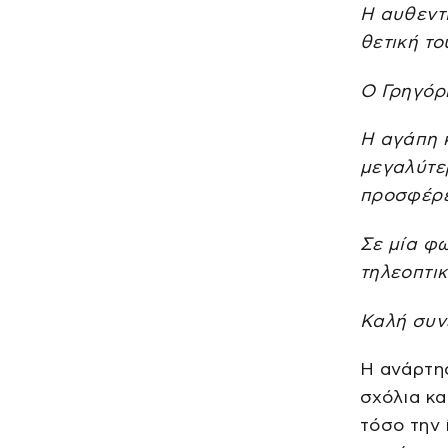
Η αυθεντι
θετική το
Ο Γρηγόρη
Η αγάπη κ
μεγαλύτε
προσφέρ
Σε μία φ
τηλεοπτικ
Καλή συνέ
Η ανάρτη
σχόλια κα
τόσο την 