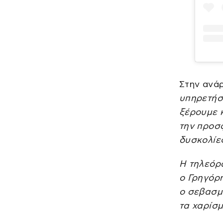
Στην ανάρ
υπηρετήσ
ξέρουμε κ
την προσφ
δυσκολίε
Η τηλεόρα
ο Γρηγόρη
ο σεβασμό
τα χαρίσμ