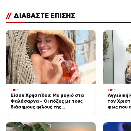
//
ΔΙΑΒΑΣΤΕ ΕΠΙΣΗΣ
LIFE
LIFE
Σίσσυ Χρηστίδου: Με μαγιό στα
Αγγελική 
Φαλάσαρνα – Οι πόζες με τους
τον Χριστ
διάσημους φίλους της
φως που α
(φωτογραφίες & βίντεο)