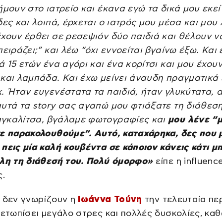
ήμουν στο ιατρείο και έκανα εγώ τα δικά μου εκεί
δες και λοιπά, έρχεται ο ιατρός μου μέσα και μου 
χουν έρθει σε ρεσεψιόν δύο παιδιά και θέλουν ν
πειράζει;” και λέω “όχι εννοείται βγαίνω έξω. Και 
ά 15 ετών ένα αγόρι και ένα κορίτσι και μου έχου
 και λαμπάδα. Και έχω μείνει άναυδη πραγματικά
. Ήταν ευγενέστατα τα παιδιά, ήταν γλυκύτατα, 
αυτά τα story σας αγαπώ μου φτιάξατε τη διάθεσ
γκαλίτσα, βγάλαμε φωτογραφίες και
μου λένε “μ
σε παρακολουθούμε”. Αυτό, καταχάρηκα, δες που 
πεις μία καλή κουβέντα σε κάποιον κάνεις κάτι μ
όλη τη διάθεσή του. Πολύ όμορφο»
είπε η influenc
ς.
ς δεν γνωρίζουν η
Ιωάννα Τούνη
την τελευταία πε
μετωπίσει μεγάλο στρες και πολλές δυσκολίες, κα