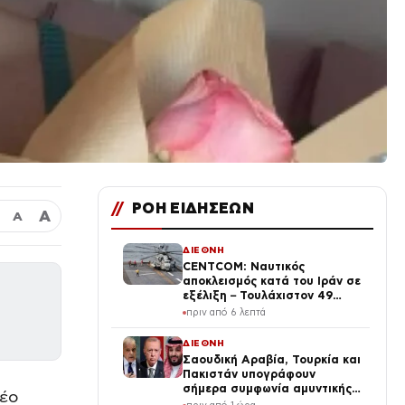
//
ΡΟΗ ΕΙΔΗΣΕΩΝ
Α
Α
ΔΙΕΘΝΗ
CENTCOM: Ναυτικός
αποκλεισμός κατά του Ιράν σε
εξέλιξη – Τουλάχιστον 49
πλοία ανακατευθύνθηκαν από
πριν από 6 λεπτά
τις αμερικανικές δυνάμεις
ΔΙΕΘΝΗ
Σαουδική Αραβία, Τουρκία και
Πακιστάν υπογράφουν
σήμερα συμφωνία αμυντικής
νέο
συνεργασίας εν μέσω της