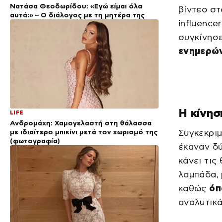
Νατάσα Θεοδωρίδου: «Εγώ είμαι όλα
βίντεο στ
αυτά;» – Ο διάλογος με τη μητέρα της
influence
συγκίνησε
ενημερών
Η κίνησ
LIFE
Ανδρομάχη: Χαμογελαστή στη θάλασσα
με ιδιαίτερο μπικίνι μετά τον χωρισμό της
Συγκεκριμ
(φωτογραφία)
έκαναν δύ
κάνει τις
λαμπάδα, 
καθώς
όπ
αναλυτικά