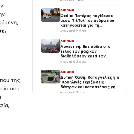
πριν από 1 ώρα
κρίσης στη Μέση Ανατολή
ην
ΔΙΕΘΝΗ
ην
Οχάιο: Πατέρας παγίδευσε
μέσω TikTok τον άνδρα που
ούμενη,
κατηγορείται για τη
σε.
σεξουαλική κακοποίηση της
πριν από 2 ώρες
κόρης του και τον
πυροβόλησε
ΔΙΕΘΝΗ
Αργεντινή: Επεισόδια στο
τέλος των μαζικών
διαδηλώσεων κατά των
μεταρρυθμίσεων Μιλέι, βίντεο
πριν από 2 ώρες
ΔΙΕΘΝΗ
Δυτική Όχθη: Καταγγελίες για
 που της
ισραηλινές εκρίζωσεις
δέντρων και κατασχέσεις γης
είο που
στην Τζενίν
πριν από 3 ώρες
α
ΔΙΕΘΝΗ
σία,
Σαουδική Αραβία: Χούθι
χτύπησαν το Νατζράν – 11
άμαχοι τραυματίστηκαν
πριν από 3 ώρες
ΔΙΕΘΝΗ