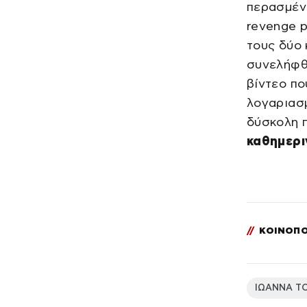
περασμέν
revenge p
τους δύο
συνελήφθ
βίντεο πο
λογαριασμ
δύσκολη 
καθημερι
//
ΚΟΙΝΟΠΟ
ΙΩΑΝΝΑ Τ