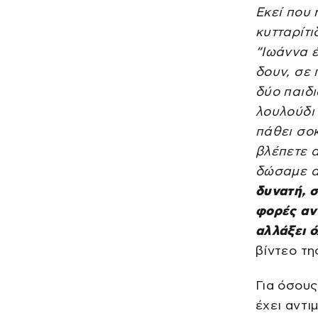
Εκεί που 
κυτταρίτι
“Ιωάννα έ
δουν, σε 
δύο παιδι
λουλούδι
πάθει σοκ
βλέπετε 
δώσαμε α
δυνατή, 
φορές αν 
αλλάξει 
βίντεο τη
Για όσου
έχει αντι