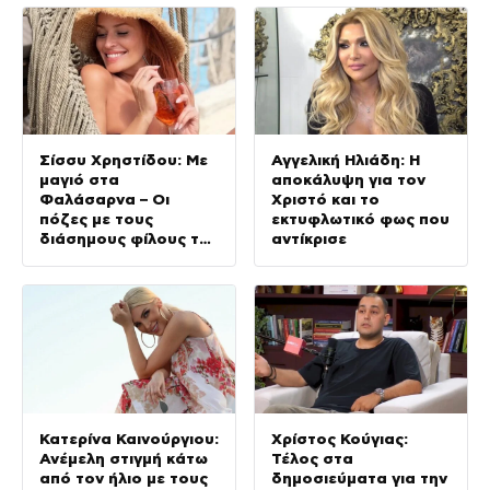
Σίσσυ Χρηστίδου: Με
Αγγελική Ηλιάδη: Η
μαγιό στα
αποκάλυψη για τον
Φαλάσαρνα – Οι
Χριστό και το
πόζες με τους
εκτυφλωτικό φως που
διάσημους φίλους της
αντίκρισε
(φωτογραφίες &
βίντεο)
Κατερίνα Καινούργιου:
Χρίστος Κούγιας:
Ανέμελη στιγμή κάτω
Τέλος στα
από τον ήλιο με τους
δημοσιεύματα για την