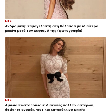
LIFE
Ανδρομάχη: Χαμογελαστή στη θάλασσα με ιδιαίτερο
μπικίνι μετά τον χωρισμό της (φωτογραφία)
LIFE
Αμαλία Κωστοπούλου: Διακοπές πολλών αστέρων,
designer αγορές, γιοτ και κατακόκκινο μπικίνι