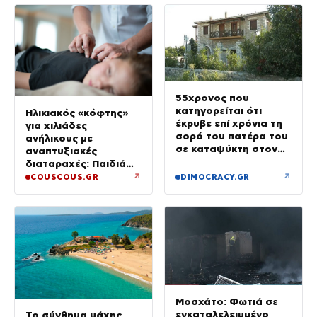
55χρονος που
κατηγορείται ότι
Ηλικιακός «κόφτης»
έκρυβε επί χρόνια τη
για χιλιάδες
σορό του πατέρα του
ανήλικους με
σε καταψύκτη στον
αναπτυξιακές
ανακριτή – Τα πρώτα
διαταραχές: Παιδιά
του λόγια στους
ενός κατώτερου θεού
↗
↗
COUSCOUS.GR
DIMOCRACY.GR
αστυνομικούς
Μοσχάτο: Φωτιά σε
εγκαταλελειμμένο
Το σύνθημα μάχης