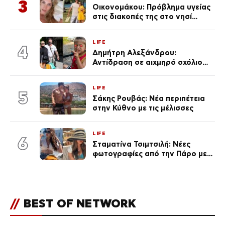
3
Οικονομάκου: Πρόβλημα υγείας
στις διακοπές της στο νησί
Μπόρα Μπόρα – «Έσκασε όλη η
κούραση του χειμώνα»
LIFE
4
Δημήτρη Αλεξάνδρου:
Αντίδραση σε αιχμηρό σχόλιο
για την Τούνη με αφορμή το
μεγάλωμα του Πάρη
LIFE
5
Σάκης Ρουβάς: Νέα περιπέτεια
στην Κύθνο με τις μέλισσες
LIFE
6
Σταματίνα Τσιμτσιλή: Νέες
φωτογραφίες από την Πάρο με
μπικίνι και καπέλο-
υπερπαραγωγή
//
BEST OF NETWORK