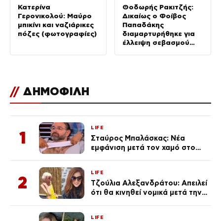
Κατερίνα
Θοδωρής Ρακιτζής:
Γερονικολού: Μαύρο
Δικαίως ο Φοίβος
μπικίνι και ναζιάρικες
Παπαδάκης
πόζες (φωτογραφίες)
διαμαρτυρήθηκε για
έλλειψη σεβασμού
στον πατέρα του
//
ΔΗΜΟΦΙΛΗ
LIFE
1
Σταύρος Μπαλάσκας: Νέα
εμφάνιση μετά τον χαμό στο
«Πρωινό» (Φωτογραφία)
LIFE
2
Τζούλια Αλεξανδράτου: Απειλεί
ότι θα κινηθεί νομικά μετά την
ανάρτηση της Δημουλίδου
LIFE